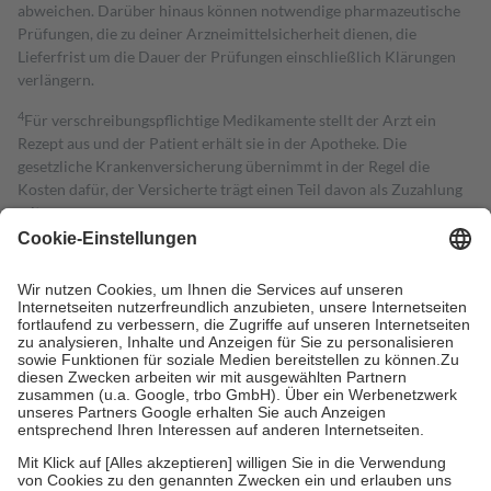
abweichen. Darüber hinaus können notwendige pharmazeutische
Prüfungen, die zu deiner Arzneimittelsicherheit dienen, die
Lieferfrist um die Dauer der Prüfungen einschließlich Klärungen
verlängern.
4
Für verschreibungspflichtige Medikamente stellt der Arzt ein
Rezept aus und der Patient erhält sie in der Apotheke. Die
gesetzliche Krankenversicherung übernimmt in der Regel die
Kosten dafür, der Versicherte trägt einen Teil davon als Zuzahlung
mit.
Grundsätzlich leisten Mitglieder Zuzahlungen in Höhe von zehn
Prozent des Abgabepreises,
mindestens
jedoch
fünf Euro
und
höchstens zehn Euro.
Es sind jedoch nie mehr als die tatsächlichen
Kosten der Leistung zu entrichten.
Diese Regeln gelten grundsätzlich auch für Online-Apotheken.
Bei Heilmitteln und häuslicher Krankenpflege beträgt die
Zuzahlung zehn Prozent der Kosten sowie zehn Euro je
Verordnung.
Um das Engagement der Versicherten für ihre eigene Gesundheit zu
stärken und die besondere Stellung der Familie zu unterstützen,
fallen
keine Zuzahlungen
an bei:
• Kindern und Jugendlichen bis zum vollendeten 18. Lebensjahr