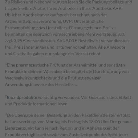
Zu Risiken und Nebenwirkungen lesen Sie die Packungsbeilage und
fragen Sie Ihre Ärztin, Ihren Arzt oder in Ihrer Apotheke. AVP:
Üblicher Apothekenverkaufspreis berechnet nach der
Arzneimittelpreisverordnung. UVP: Unverbindliche
Preisempfehlung des Herstellers. Die angegebenen Preise
beinhalten die gesetzlich vorgeschriebene Mehrwertsteuer, ggf.
zzgl. 3,95 € Versandkosten. Ab 29,00 € Bestell­wert versand­kosten­
frei. Preisänderungen und Irrtümer vorbehalten. Alle Angebote
und Gratis-Beigaben nur solange der Vorrat reicht.
1
Eine pharmazeutische Prüfung der Arzneimittel und sonstigen
Produkte in deinem Warenkorb beinhaltet die Durchführung von
Wechselwirkungschecks und die Prüfung etwaiger
Anwendungshinweise des Herstellers.
2
Biozidprodukte
vorsichtig verwenden. Vor Gebrauch stets Etikett
und Produktinformationen lesen.
3
Die Übergabe deiner Bestellung an den Paketdienstleister erfolgt
bei uns werktags von Montag bis Freitag bis 18:00 Uhr. Der genaue
Lieferzeitpunkt kann je nach Region und in Abhängigkeit der
Produktverfügbarkeit sowie vom Zustellzeitpunkt des Spediteurs