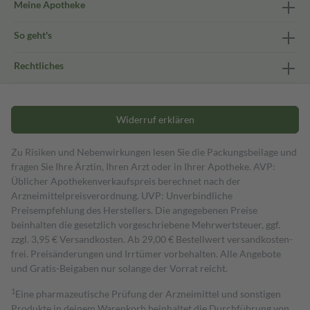
Meine Apotheke
So geht's
Rechtliches
Widerruf erklären
Zu Risiken und Nebenwirkungen lesen Sie die Packungsbeilage und
fragen Sie Ihre Ärztin, Ihren Arzt oder in Ihrer Apotheke. AVP:
Üblicher Apothekenverkaufspreis berechnet nach der
Arzneimittelpreisverordnung. UVP: Unverbindliche
Preisempfehlung des Herstellers. Die angegebenen Preise
beinhalten die gesetzlich vorgeschriebene Mehrwertsteuer, ggf.
zzgl. 3,95 € Versandkosten. Ab 29,00 € Bestell­wert versand­kosten­
frei. Preisänderungen und Irrtümer vorbehalten. Alle Angebote
und Gratis-Beigaben nur solange der Vorrat reicht.
1
Eine pharmazeutische Prüfung der Arzneimittel und sonstigen
Produkte in deinem Warenkorb beinhaltet die Durchführung von