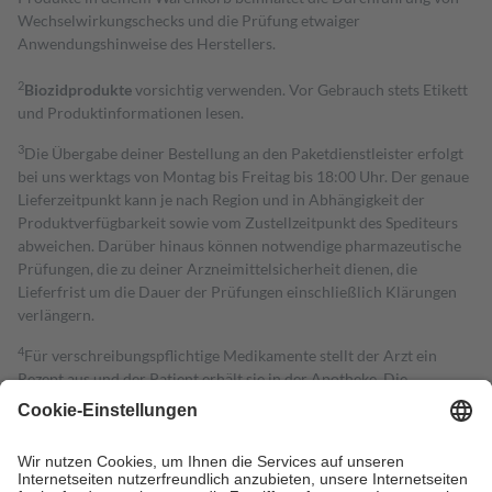
Wechselwirkungschecks und die Prüfung etwaiger
Anwendungshinweise des Herstellers.
2
Biozidprodukte
vorsichtig verwenden. Vor Gebrauch stets Etikett
und Produktinformationen lesen.
3
Die Übergabe deiner Bestellung an den Paketdienstleister erfolgt
bei uns werktags von Montag bis Freitag bis 18:00 Uhr. Der genaue
Lieferzeitpunkt kann je nach Region und in Abhängigkeit der
Produktverfügbarkeit sowie vom Zustellzeitpunkt des Spediteurs
abweichen. Darüber hinaus können notwendige pharmazeutische
Prüfungen, die zu deiner Arzneimittelsicherheit dienen, die
Lieferfrist um die Dauer der Prüfungen einschließlich Klärungen
verlängern.
4
Für verschreibungspflichtige Medikamente stellt der Arzt ein
Rezept aus und der Patient erhält sie in der Apotheke. Die
gesetzliche Krankenversicherung übernimmt in der Regel die
Kosten dafür, der Versicherte trägt einen Teil davon als Zuzahlung
mit.
Grundsätzlich leisten Mitglieder Zuzahlungen in Höhe von zehn