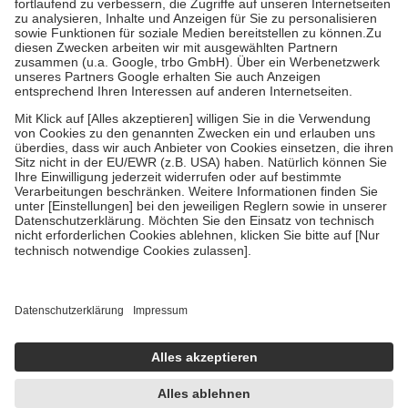
Prozent des Abgabepreises,
mindestens
jedoch
fünf Euro
und
höchstens zehn Euro.
Es sind jedoch nie mehr als die tatsächlichen
Kosten der Leistung zu entrichten.
Diese Regeln gelten grundsätzlich auch für Online-Apotheken.
Bei Heilmitteln und häuslicher Krankenpflege beträgt die
Zuzahlung zehn Prozent der Kosten sowie zehn Euro je
Verordnung.
Um das Engagement der Versicherten für ihre eigene Gesundheit zu
stärken und die besondere Stellung der Familie zu unterstützen,
fallen
keine Zuzahlungen
an bei:
• Kindern und Jugendlichen bis zum vollendeten 18. Lebensjahr
mit Ausnahme der Fahrkosten
• Untersuchungen zur Vorsorge und Früherkennung, die von der
GKV getragen werden
• empfohlenen Schutzimpfungen
• Harn- und Blutteststreifen
Wir nutzen Trusted Shops als unabhängigen Dienstleister für die
Einholung von Bewertungen. Trusted Shops hat Maßnahmen
getroffen, um sicherzustellen, dass es sich um echte Bewertungen
handelt. Mehr Informationen findest du hier:
https://help.etrusted.com/hc/de/articles/4419944605341