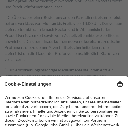
Biozidprodukte
vorsichtig verwenden. Vor Gebrauch stets Etikett
und Produktinformationen lesen.
3
Die Übergabe deiner Bestellung an den Paketdienstleister erfolgt
bei uns werktags von Montag bis Freitag bis 18:00 Uhr. Der genaue
Lieferzeitpunkt kann je nach Region und in Abhängigkeit der
Produktverfügbarkeit sowie vom Zustellzeitpunkt des Spediteurs
abweichen. Darüber hinaus können notwendige pharmazeutische
Prüfungen, die zu deiner Arzneimittelsicherheit dienen, die
Lieferfrist um die Dauer der Prüfungen einschließlich Klärungen
verlängern.
4
Für verschreibungspflichtige Medikamente stellt der Arzt ein
Rezept aus und der Patient erhält sie in der Apotheke. Die
gesetzliche Krankenversicherung übernimmt in der Regel die
Kosten dafür, der Versicherte trägt einen Teil davon als Zuzahlung
mit.
Grundsätzlich leisten Mitglieder Zuzahlungen in Höhe von zehn
Prozent des Abgabepreises,
mindestens
jedoch
fünf Euro
und
höchstens zehn Euro.
Es sind jedoch nie mehr als die tatsächlichen
Kosten der Leistung zu entrichten.
Diese Regeln gelten grundsätzlich auch für Online-Apotheken.