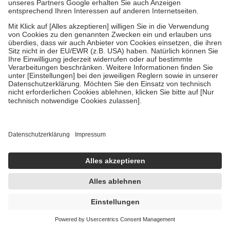
Bei Heilmitteln und häuslicher Krankenpflege beträgt die
Zuzahlung zehn Prozent der Kosten sowie zehn Euro je
Verordnung.
Um das Engagement der Versicherten für ihre eigene Gesundheit zu
stärken und die besondere Stellung der Familie zu unterstützen,
fallen
keine Zuzahlungen
an bei:
• Kindern und Jugendlichen bis zum vollendeten 18. Lebensjahr
mit Ausnahme der Fahrkosten
• Untersuchungen zur Vorsorge und Früherkennung, die von der
GKV getragen werden
• empfohlenen Schutzimpfungen
• Harn- und Blutteststreifen
Wir nutzen Trusted Shops als unabhängigen Dienstleister für die
Einholung von Bewertungen. Trusted Shops hat Maßnahmen
getroffen, um sicherzustellen, dass es sich um echte Bewertungen
handelt. Mehr Informationen findest du hier:
https://help.etrusted.com/hc/de/articles/4419944605341
UVP:
43,99 €
42,44 €