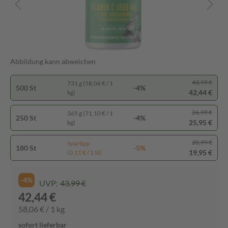
Abbildung kann abweichen
43,99 €
731 g (58,06 € / 1
500 St
-4%
42,44 €
kg)
26,99 €
365 g (71,10 € / 1
250 St
-4%
25,95 €
kg)
20,99 €
Spartipp
180 St
-5%
19,95 €
(0,11 € / 1 St)
-4%
UVP:
43,99 €
42,44 €
58,06 € / 1 kg
sofort lieferbar