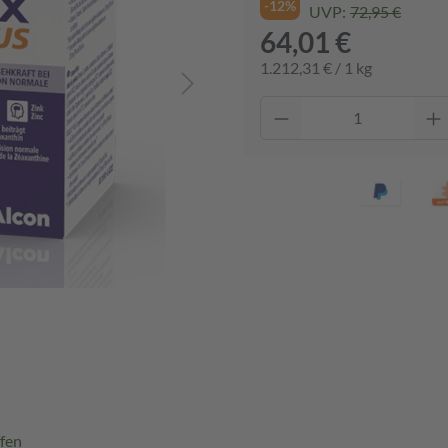
-12%
UVP:
72,95 €
64,01 €
1.212,31 € / 1 kg
fen