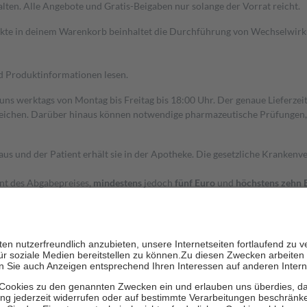
alten. Alle Angebote und Gratis-Beigaben nur solange der Vorrat reicht.
dukte in deinem Warenkorb beinhaltet die Durchführung von Wechselwir
nd Produktinformationen lesen.
 uns werktags von Montag bis Freitag bis 18:00 Uhr. Der genaue Lieferze
ichen. Darüber hinaus können notwendige pharmazeutische Prüfungen, die
aus und der Patient erhält sie in der Apotheke. Die gesetzliche Krankenv
ent des Abgabepreises,
mindestens
jedoch
fünf Euro
und
höchstens zehn 
zehn Prozent der Kosten sowie zehn Euro je Verordnung.
rken und die besondere Stellung der Familie zu unterstützen, fallen
kein
 Ausnahme der Fahrkosten
 getragen werden