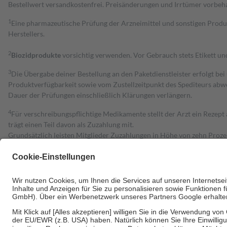
Bestell­wert versand­kosten­frei. Preisänderungen und Irrtümer vorbeh
1
Eine pharmazeutische Prüfung der Arzneimittel und sonstigen Pro
Herstellers.
2
Biozidprodukte
vorsichtig verwenden. Vor Gebrauch stets Etikett u
3
Die Übergabe deiner Bestellung an den Paketdienstleister erfolgt bei
Produktverfügbarkeit sowie vom Zustellzeitpunkt des Spediteurs abwe
Dauer der Prüfungen einschließlich Klärungen verlängern.
4
Für verschreibungspflichtige Medikamente stellt der Arzt ein Rezept 
trägt einen Teil davon als Zuzahlung mit.
Grundsätzlich leisten Mitglieder Zuzahlungen in Höhe von zehn Proz
zu entrichten.
Diese Regeln gelten grundsätzlich auch für Online-Apotheken.
Bei Heilmitteln und häuslicher Krankenpflege beträgt die Zuzahlung 
Um das Engagement der Versicherten für ihre eigene Gesundheit zu stä
• Kindern und Jugendlichen bis zum vollendeten 18. Lebensjahr mit
• Untersuchungen zur Vorsorge und Früherkennung, die von der GKV
• empfohlenen Schutzimpfungen
• Harn- und Blutteststreifen