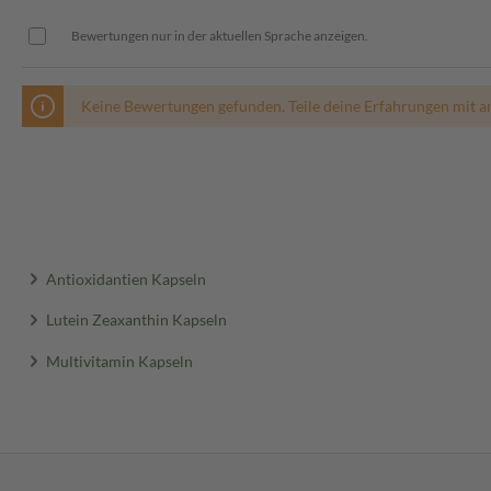
Bewertungen nur in der aktuellen Sprache anzeigen.
n Union erfüllt die Anforderung
ktangaben gemäß EUDAMED:
Keine Bewertungen gefunden. Teile deine Erfahrungen mit a
Antioxidantien Kapseln
Lutein Zeaxanthin Kapseln
Multivitamin Kapseln