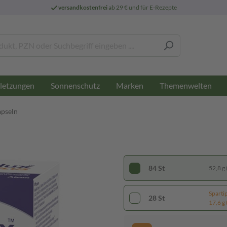
versandkostenfrei
ab 29 € und für E-Rezepte
letzungen
Sonnenschutz
Marken
Themenwelten
apseln
84 St
52,8 g 
Sparti
28 St
17,6 g 