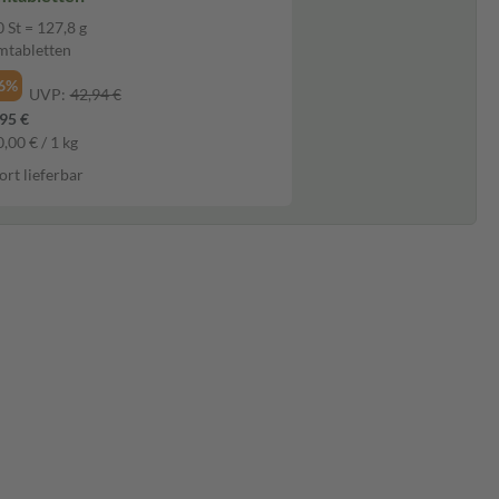
 St = 127,8 g
mtabletten
6%
UVP:
42,94 €
95 €
,00 € / 1 kg
ort lieferbar