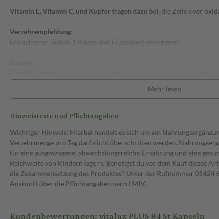
Vitamin E, Vitamin C, und Kupfer tragen dazu bei
, die Zellen vor oxi
Verzehrempfehlung:
Erwachsene: Täglich 1 Kapsel mit Flüssigkeit einnehmen.
Zutaten:
Fischöl
(Omega-3), Gelatine, Calcium-L-ascorbat (Vitamin C), Stabilisa
α-Tocopherylacetat (Vitamin E acetat), Verdickungsmittel Mono-/Dig
Mehr lesen
(E471), Lutein- und Zeaxanthin-haltiger Extrakt aus Tagetes erecta L.
(E322), Farbstoffe Eisenoxide (E172), Kupfercarbonat.
Hinweistexte und Pflichtangaben
Lagerung:
Wichtiger Hinweis: Hierbei handelt es sich um ein Nahrungsergänzu
Bei Raumtemperatur (nicht über 25 °C)
Verzehrmenge pro Tag darf nicht überschritten werden. Nahrungsergä
für eine ausgewogene, abwechslungsreiche Ernährung und eine gesu
Name, Anschrift und Kontakt des verantwortlichen Herstellers:
Reichweite von Kindern lagern. Benötigst du vor dem Kauf dieses Art
Alcon Laboratories, Inc.
die Zusammensetzung des Produktes? Unter der Rufnummer 05424 6 
6201 South Freeway
Auskunft über die Pflichtangaben nach LMIV.
Fort Worth, TX 76134-2099, USA
E-Mail: regulatory-1.operations@alcon.com
Website: Alcon.com
Kundenbewertungen: vitalux PLUS 84 St Kapseln
Für Fragen zur Produktsicherheit kann dieser Link: https://www.de.