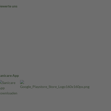
Bewerte uns
Sanicare App