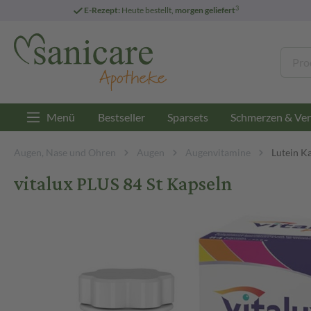
3
E-Rezept:
Heute bestellt,
morgen geliefert
Menü
Bestseller
Sparsets
Schmerzen & Ver
Augen, Nase und Ohren
Augen
Augenvitamine
Lutein K
vitalux PLUS 84 St Kapseln