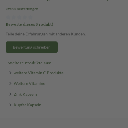
0 von 0 Bewertungen
Der Bevollmächtigte in der Europäischen Gemeinschaft/ Europäische
der ProduktsicherheitsVO an eine verantwortliche Person. Konta
Alcon Laboratories Belgium
Bewerte dieses Produkt!
Lichterveld 3
Teile deine Erfahrungen mit anderen Kunden.
2870 Puurs-Sint-Amands, Belgien
E-Mail: authorised.representative@alcon.com
Bewertung schreiben
Alcon Gebrauchsanweisungen (eIFU / IFU):
www.ifu.alcon.com
Weitere Produkte aus:
weitere Vitamin C Produkte
Weitere Vitamine
Zink Kapseln
Kupfer Kapseln