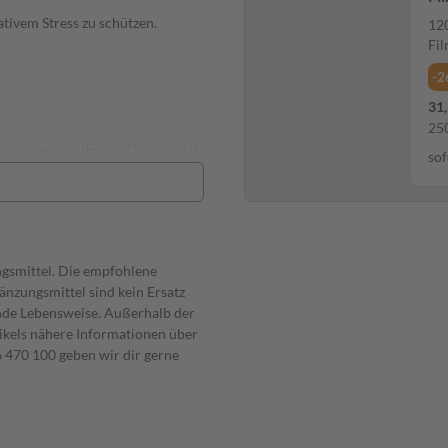
dativem Stress zu schützen.
120
Fil
-2
31,
250
tor Glycerin (E422), Distelöl, DL-
sof
lyceride von Speisefettsäuren
, Zinkoxid, Emulgator
Sojalecithin
ngsmittel. Die empfohlene
nzungsmittel sind kein Ersatz
nde Lebensweise. Außerhalb der
ikels nähere Informationen über
470 100 geben wir dir gerne
alcon.com/de/contact-us