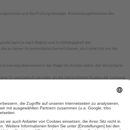
kungschecks und die Prüfung etwaiger Anwendungshinweise des
itpunkt kann je nach Region und in Abhängigkeit der
 zu deiner Arzneimittelsicherheit dienen, die Lieferfrist um die
ersicherung übernimmt in der Regel die Kosten dafür, der Versicherte
Euro.
Es sind jedoch nie mehr als die tatsächlichen Kosten der Leistung
e Zuzahlungen
an bei: