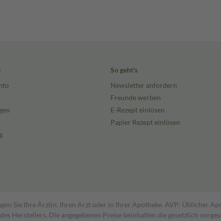
e
So geht's
nto
Newsletter anfordern
Freunde werben
gen
E-Rezept einlösen
Papier Rezept einlösen
g
gen Sie Ihre Ärztin, Ihren Arzt oder in Ihrer Apotheke. AVP: Üblicher A
s Herstellers. Die angegebenen Preise beinhalten die gesetzlich vorgesc