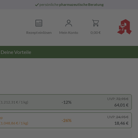
persönliche
pharmazeutische Beratung
Rezept einlösen
Mein Konto
0,00 €
Deine Vorteile
UVP:
72,95 €
-12%
(1.212,31 € / 1 kg)
64,01 €
UVP:
24,95 €
pp
-26%
18,46 €
(1.048,86 € / 1 kg)