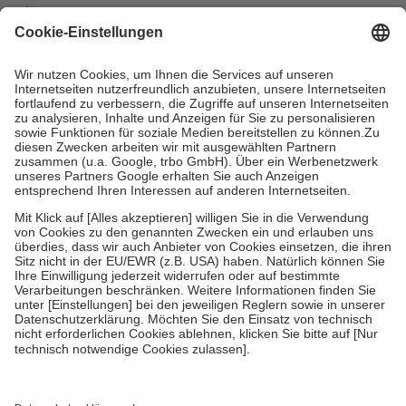
mit.
Grundsätzlich leisten Mitglieder Zuzahlungen in Höhe von zehn
Prozent des Abgabepreises,
mindestens
jedoch
fünf Euro
und
höchstens zehn Euro.
Es sind jedoch nie mehr als die tatsächlichen
Kosten der Leistung zu entrichten.
Diese Regeln gelten grundsätzlich auch für Online-Apotheken.
Bei Heilmitteln und häuslicher Krankenpflege beträgt die
Zuzahlung zehn Prozent der Kosten sowie zehn Euro je
Verordnung.
Um das Engagement der Versicherten für ihre eigene Gesundheit zu
stärken und die besondere Stellung der Familie zu unterstützen,
fallen
keine Zuzahlungen
an bei:
• Kindern und Jugendlichen bis zum vollendeten 18. Lebensjahr
mit Ausnahme der Fahrkosten
• Untersuchungen zur Vorsorge und Früherkennung, die von der
GKV getragen werden
• empfohlenen Schutzimpfungen
• Harn- und Blutteststreifen
Wir nutzen Trusted Shops als unabhängigen Dienstleister für die
Einholung von Bewertungen. Trusted Shops hat Maßnahmen
getroffen, um sicherzustellen, dass es sich um echte Bewertungen