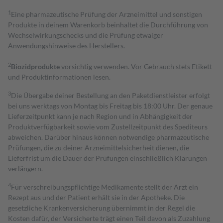
1
Eine pharmazeutische Prüfung der Arzneimittel und sonstigen
Produkte in deinem Warenkorb beinhaltet die Durchführung von
Wechselwirkungschecks und die Prüfung etwaiger
Anwendungshinweise des Herstellers.
2
Biozidprodukte
vorsichtig verwenden. Vor Gebrauch stets Etikett
und Produktinformationen lesen.
3
Die Übergabe deiner Bestellung an den Paketdienstleister erfolgt
bei uns werktags von Montag bis Freitag bis 18:00 Uhr. Der genaue
Lieferzeitpunkt kann je nach Region und in Abhängigkeit der
Produktverfügbarkeit sowie vom Zustellzeitpunkt des Spediteurs
abweichen. Darüber hinaus können notwendige pharmazeutische
Prüfungen, die zu deiner Arzneimittelsicherheit dienen, die
Lieferfrist um die Dauer der Prüfungen einschließlich Klärungen
verlängern.
4
Für verschreibungspflichtige Medikamente stellt der Arzt ein
Rezept aus und der Patient erhält sie in der Apotheke. Die
gesetzliche Krankenversicherung übernimmt in der Regel die
Kosten dafür, der Versicherte trägt einen Teil davon als Zuzahlung