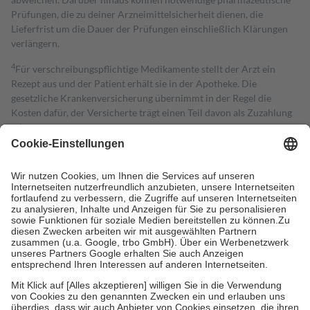
Prüfungen, die zu deiner Arzneimittelsicherheit dienen, die
Lieferfrist um die Dauer der Prüfungen einschließlich Klärungen
verlängern.
4
Für verschreibungspflichtige Medikamente stellt der Arzt ein
Rezept aus und der Patient erhält sie in der Apotheke. Die
gesetzliche Krankenversicherung übernimmt in der Regel die
Kosten dafür, der Versicherte trägt einen Teil davon als Zuzahlung
mit.
Grundsätzlich leisten Mitglieder Zuzahlungen in Höhe von zehn
Prozent des Abgabepreises,
mindestens
jedoch
fünf Euro
und
höchstens zehn Euro.
Es sind jedoch nie mehr als die tatsächlichen
Kosten der Leistung zu entrichten.
Diese Regeln gelten grundsätzlich auch für Online-Apotheken.
Bei Heilmitteln und häuslicher Krankenpflege beträgt die
Zuzahlung zehn Prozent der Kosten sowie zehn Euro je
Verordnung.
Um das Engagement der Versicherten für ihre eigene Gesundheit zu
stärken und die besondere Stellung der Familie zu unterstützen,
fallen
keine Zuzahlungen
an bei:
• Kindern und Jugendlichen bis zum vollendeten 18. Lebensjahr