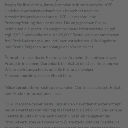
fragen Sie Ihre Ärztin, Ihren Arzt oder in Ihrer Apotheke. AVP:
Üblicher Apothekenverkaufspreis berechnet nach der
Arzneimittelpreisverordnung. UVP: Unverbindliche
Preisempfehlung des Herstellers. Die angegebenen Preise
beinhalten die gesetzlich vorgeschriebene Mehrwertsteuer, ggf.
zzgl. 3,95 € Versandkosten. Ab 29,00 € Bestell­wert versand­kosten­
frei. Preisänderungen und Irrtümer vorbehalten. Alle Angebote
und Gratis-Beigaben nur solange der Vorrat reicht.
1
Eine pharmazeutische Prüfung der Arzneimittel und sonstigen
Produkte in deinem Warenkorb beinhaltet die Durchführung von
Wechselwirkungschecks und die Prüfung etwaiger
Anwendungshinweise des Herstellers.
2
Biozidprodukte
vorsichtig verwenden. Vor Gebrauch stets Etikett
und Produktinformationen lesen.
3
Die Übergabe deiner Bestellung an den Paketdienstleister erfolgt
bei uns werktags von Montag bis Freitag bis 18:00 Uhr. Der genaue
Lieferzeitpunkt kann je nach Region und in Abhängigkeit der
Produktverfügbarkeit sowie vom Zustellzeitpunkt des Spediteurs
abweichen. Darüber hinaus können notwendige pharmazeutische