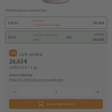
Abbildung kann abweichen
Spartipp
120 St
39,24 €
51 g (769,41 € / 1 kg)
27,97 €
25,5 g (1.044,31 € /
60 St
-5%
26,63 €
1 kg)
-5%
UVP:
27,97 €
26,63 €
1.044,31 € / 1 kg
sofort lieferbar
Preise inkl. MwSt. ggf. zzgl. Versandkosten
In den Warenkorb