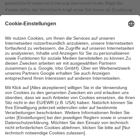
gesetzliche Krankenversicherung übernimmt in der Regel die
Kosten dafür, der Versicherte trägt einen Teil davon als Zuzahlung
mit.
Grundsätzlich leisten Mitglieder Zuzahlungen in Höhe von zehn
Prozent des Abgabepreises,
mindestens
jedoch
fünf Euro
und
höchstens zehn Euro.
Es sind jedoch nie mehr als die tatsächlichen
Kosten der Leistung zu entrichten.
Diese Regeln gelten grundsätzlich auch für Online-Apotheken.
Bei Heilmitteln und häuslicher Krankenpflege beträgt die
Zuzahlung zehn Prozent der Kosten sowie zehn Euro je
Verordnung.
Um das Engagement der Versicherten für ihre eigene Gesundheit zu
stärken und die besondere Stellung der Familie zu unterstützen,
fallen
keine Zuzahlungen
an bei:
• Kindern und Jugendlichen bis zum vollendeten 18. Lebensjahr
mit Ausnahme der Fahrkosten
• Untersuchungen zur Vorsorge und Früherkennung, die von der
GKV getragen werden
• empfohlenen Schutzimpfungen
• Harn- und Blutteststreifen
Wir nutzen Trusted Shops als unabhängigen Dienstleister für die