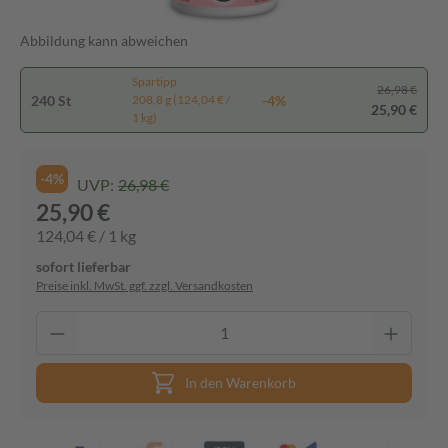
Abbildung kann abweichen
Spartipp
26,98 €
240 St
-4%
208,8 g (124,04 € /
25,90 €
1 kg)
-4%
UVP:
26,98 €
25,90 €
124,04 € / 1 kg
sofort lieferbar
Preise inkl. MwSt. ggf. zzgl. Versandkosten
In den Warenkorb