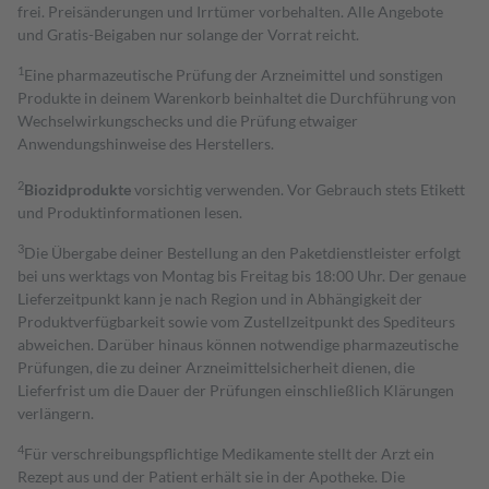
frei. Preisänderungen und Irrtümer vorbehalten. Alle Angebote
und Gratis-Beigaben nur solange der Vorrat reicht.
1
Eine pharmazeutische Prüfung der Arzneimittel und sonstigen
Produkte in deinem Warenkorb beinhaltet die Durchführung von
Wechselwirkungschecks und die Prüfung etwaiger
Anwendungshinweise des Herstellers.
2
Biozidprodukte
vorsichtig verwenden. Vor Gebrauch stets Etikett
und Produktinformationen lesen.
3
Die Übergabe deiner Bestellung an den Paketdienstleister erfolgt
bei uns werktags von Montag bis Freitag bis 18:00 Uhr. Der genaue
Lieferzeitpunkt kann je nach Region und in Abhängigkeit der
Produktverfügbarkeit sowie vom Zustellzeitpunkt des Spediteurs
abweichen. Darüber hinaus können notwendige pharmazeutische
Prüfungen, die zu deiner Arzneimittelsicherheit dienen, die
Lieferfrist um die Dauer der Prüfungen einschließlich Klärungen
verlängern.
4
Für verschreibungspflichtige Medikamente stellt der Arzt ein
Rezept aus und der Patient erhält sie in der Apotheke. Die