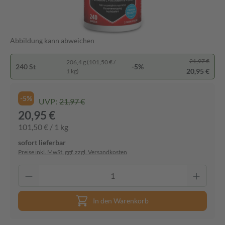
Abbildung kann abweichen
21,97 €
206,4 g (101,50 € /
240 St
-5%
20,95 €
1 kg)
-5%
UVP:
21,97 €
20,95 €
101,50 € / 1 kg
sofort lieferbar
Preise inkl. MwSt. ggf. zzgl. Versandkosten
In den Warenkorb