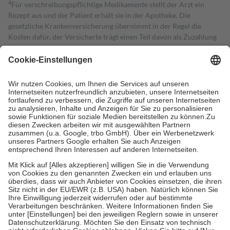
4
Für verschreibungspflichtige Medikamente stellt der Arzt ein
Rezept aus und der Patient erhält sie in der Apotheke. Die
gesetzliche Krankenversicherung übernimmt in der Regel die
Kosten dafür, der Versicherte trägt einen Teil davon als Zuzahlung
mit.
Grundsätzlich leisten Mitglieder Zuzahlungen in Höhe von zehn
Prozent des Abgabepreises,
mindestens
jedoch
fünf Euro
und
höchstens zehn Euro.
Es sind jedoch nie mehr als die tatsächlichen
Kosten der Leistung zu entrichten.
Diese Regeln gelten grundsätzlich auch für Online-Apotheken.
Bei Heilmitteln und häuslicher Krankenpflege beträgt die
Zuzahlung zehn Prozent der Kosten sowie zehn Euro je
Verordnung.
Um das Engagement der Versicherten für ihre eigene Gesundheit zu
stärken und die besondere Stellung der Familie zu unterstützen,
fallen
keine Zuzahlungen
an bei:
• Kindern und Jugendlichen bis zum vollendeten 18. Lebensjahr
mit Ausnahme der Fahrkosten
• Untersuchungen zur Vorsorge und Früherkennung, die von der
GKV getragen werden
• empfohlenen Schutzimpfungen