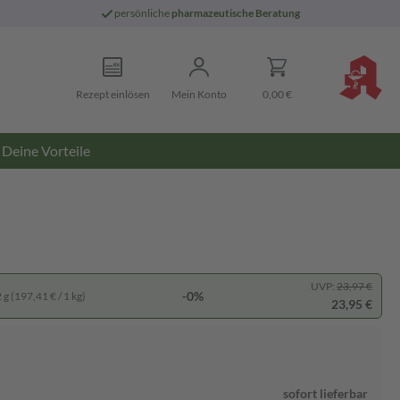
persönliche
pharmazeutische Beratung
Rezept einlösen
Mein Konto
0,00 €
Deine Vorteile
UVP:
23,97 €
-0%
g (197,41 € / 1 kg)
23,95 €
sofort lieferbar