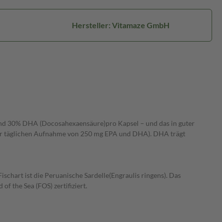
Hersteller: Vitamaze GmbH
und 30% DHA (Docosahexaensäure)pro Kapsel – und das in guter
iner täglichen Aufnahme von 250 mg EPA und DHA). DHA trägt
schart ist die Peruanische Sardelle(Engraulis ringens). Das
f the Sea (FOS) zertifiziert.