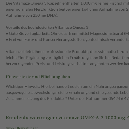
Die Vitamaze Omega 3 Kapseln enthalten 1.000 mg reines Fischöl m
einer normalen Herzfunktion bei(bei einer täglichen Aufnahme von 
Aufnahme von 250 mg DHA).
Vorteile des hochdosierten Vitamaze Omega 3
● Gute Bioverfügbarkeit: Ohne das Trennmittel Magnesiumstearat (M
● Frei von Farb- und Konservierungsstoffen, gentechnisch veränderte
Vitamaze bietet Ihnen professionelle Produkte, die systematisch zum
leicht. Eine Ergänzung zur täglichen Ernährung kann Sie bei Bedarf u
hervorragenden Preis- und Leistungsverhältnis angeboten werden ka
Hinweistexte und Pflichtangaben
Wichtiger Hinweis: Hierbei handelt es sich um ein Nahrungsergänzun
ausgewogene, abwechslungsreiche Ernährung und eine gesunde Lebens
Zusammensetzung des Produktes? Unter der Rufnummer 05424 6 470 1
Kundenbewertungen: vitamaze OMEGA-3 1000 mg EP
0 von 0 Bewertungen