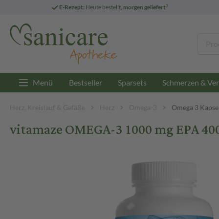
3
E-Rezept:
Heute bestellt,
morgen geliefert
Menü
Bestseller
Sparsets
Schmerzen & Ver
Herz, Kreislauf & Gefäße
Herz
Omega-3
Omega 3 Kapse
vitamaze OMEGA-3 1000 mg EPA 400/