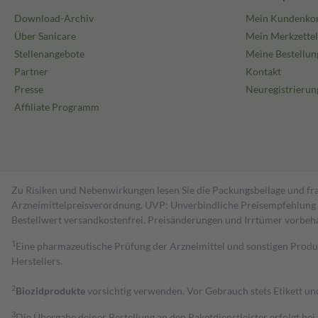
Download-Archiv
Mein Kundenko
Über Sanicare
Mein Merkzettel
Stellenangebote
Meine Bestellun
Partner
Kontakt
Presse
Neuregistrierun
Affiliate Programm
Zu Risiken und Nebenwirkungen lesen Sie die Packungsbeilage und fra
Arzneimittelpreisverordnung. UVP: Unverbindliche Preisempfehlung de
Bestell­wert versand­kosten­frei. Preisänderungen und Irrtümer vorbeh
1
Eine pharmazeutische Prüfung der Arzneimittel und sonstigen Pro
Herstellers.
2
Biozidprodukte
vorsichtig verwenden. Vor Gebrauch stets Etikett u
3
Die Übergabe deiner Bestellung an den Paketdienstleister erfolgt bei