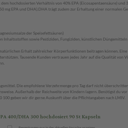
it dem hochdosierten Verhältnis von 40% EPA (Eicosapentaensäure) un
250 mg EPA und DHA).DHA trägt zudem zur Erhaltung einer normalen Gehi
agnesiumsalze der Speisefettsäuren)
n Inhaltsstoffen sowie Pestiziden, Fungiziden, künstlichen Düngemitteln
 natürlichen Erhalt zahlreicher Körperfunktionen beitragen können. Ein
nterstützen. Tausende Kunden vertrauen jedes Jahr auf die Qualität von 
nn.
gsmittel. Die empfohlene Verzehrmenge pro Tag darf nicht überschritten
weise. Außerhalb der Reichweite von Kindern lagern. Benötigst du vor 
00 geben wir dir gerne Auskunft über die Pflichtangaben nach LMIV.
A 400/DHA 300 hochdosiert 90 St Kapseln
Bewertungen nur in der aktuellen Sprache anzeigen.