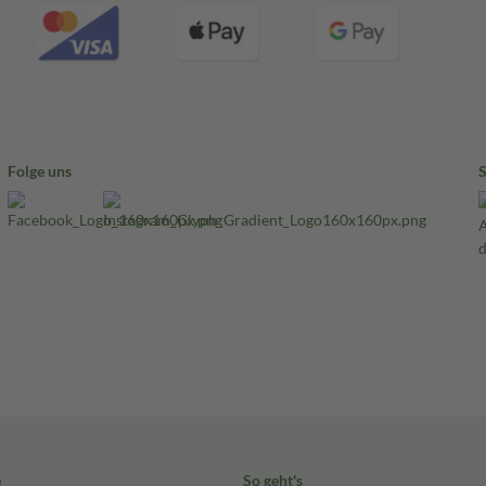
Folge uns
e
So geht's