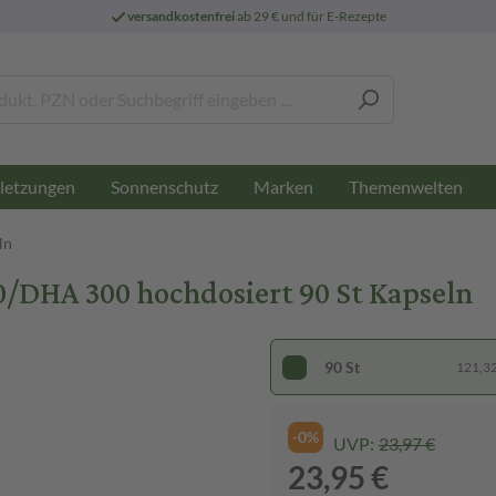
versandkostenfrei
ab 29 € und für E-Rezepte
letzungen
Sonnenschutz
Marken
Themenwelten
ln
DHA 300 hochdosiert 90 St Kapseln
90 St
121,32 
-0%
UVP:
23,97 €
23,95 €