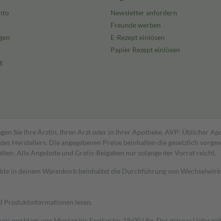
nto
Newsletter anfordern
Freunde werben
gen
E-Rezept einlösen
Papier Rezept einlösen
g
gen Sie Ihre Ärztin, Ihren Arzt oder in Ihrer Apotheke. AVP: Üblicher A
s Herstellers. Die angegebenen Preise beinhalten die gesetzlich vorgesc
alten. Alle Angebote und Gratis-Beigaben nur solange der Vorrat reicht.
dukte in deinem Warenkorb beinhaltet die Durchführung von Wechselwir
nd Produktinformationen lesen.
 uns werktags von Montag bis Freitag bis 18:00 Uhr. Der genaue Lieferze