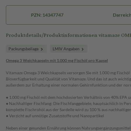
PZN: 14347747
Darreic
Produktdetails/Produktinformationen vitamaze OM
Packungsbeilage
LMIV Angaben
Omega 3 Weichkapseln mit 1.000 mg Fischöl pro Kapsel
Vitamaze Omega 3 Weichkapseln versorgen Sie mit 1.000 mg Fischöl
Bioverfügbarkeit und Qualität von Vitamaze. Und das ist auch wich
außerdem zur Erhaltung einer normalen Gehirnfunktion und der norm
● 1.000 mg Fischöl mit dem hochdosierten Verhältnis von 40% EPA
● Nachhaltiger Fischfang: Die Fischfanggebiete, hauptsächlich in Per
komplette Fischrohöl aus der Sardelle wird zu 100 % aus nachhaltigem
● Verzicht auf unnötige Zusatzstoffe und Nanopartikel
Neben einer gesunden Ernährung können Nahrungsergänzungsmittel 