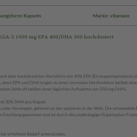
hungsform: Kapseln
Marke: vitamaze
EGA-3 1000 mg EPA 400/DHA 300 hochdosiert
 und dem hochdosierten Verhältnis von 40% EPA (Eicosapentaensäure) 
tig, denn EPA und DHA tragen zu einer normalen Herzfunktion bei(bei e
alen Sehkraft bei(bei einer täglichen Aufnahme von 250 mg DHA).
 und 30% DHA pro Kapsel
u oder Norwegen, gehören zu den sauberen in der Welt. Die verwendete Fi
 Fischfang gewonnen und ist durch die unabhängige Organisation Friend o
bei erhöhtem Bedarf unterstützen.