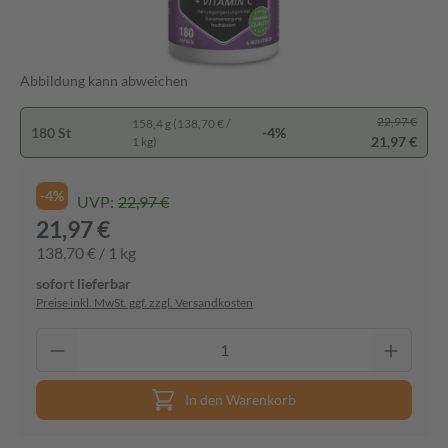
Abbildung kann abweichen
22,97 €
158,4 g (138,70 € /
180 St
-4%
21,97 €
1 kg)
-4%
UVP:
22,97 €
21,97 €
138,70 € / 1 kg
sofort lieferbar
Preise inkl. MwSt. ggf. zzgl. Versandkosten
In den Warenkorb