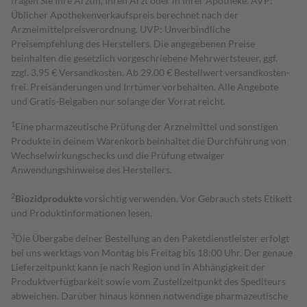
fragen Sie Ihre Ärztin, Ihren Arzt oder in Ihrer Apotheke. AVP:
Üblicher Apothekenverkaufspreis berechnet nach der
Arzneimittelpreisverordnung. UVP: Unverbindliche
Preisempfehlung des Herstellers. Die angegebenen Preise
beinhalten die gesetzlich vorgeschriebene Mehrwertsteuer, ggf.
zzgl. 3,95 € Versandkosten. Ab 29,00 € Bestell­wert versand­kosten­
frei. Preisänderungen und Irrtümer vorbehalten. Alle Angebote
und Gratis-Beigaben nur solange der Vorrat reicht.
1
Eine pharmazeutische Prüfung der Arzneimittel und sonstigen
Produkte in deinem Warenkorb beinhaltet die Durchführung von
Wechselwirkungschecks und die Prüfung etwaiger
Anwendungshinweise des Herstellers.
2
Biozidprodukte
vorsichtig verwenden. Vor Gebrauch stets Etikett
und Produktinformationen lesen.
3
Die Übergabe deiner Bestellung an den Paketdienstleister erfolgt
bei uns werktags von Montag bis Freitag bis 18:00 Uhr. Der genaue
Lieferzeitpunkt kann je nach Region und in Abhängigkeit der
Produktverfügbarkeit sowie vom Zustellzeitpunkt des Spediteurs
abweichen. Darüber hinaus können notwendige pharmazeutische