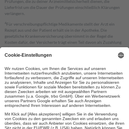
Prüfungen, die zu deiner Arzneimittelsicherheit dienen, die
Lieferfrist um die Dauer der Prüfungen einschließlich Klärungen
verlängern.
4
Für verschreibungspflichtige Medikamente stellt der Arzt ein
Rezept aus und der Patient erhält sie in der Apotheke. Die
gesetzliche Krankenversicherung übernimmt in der Regel die
Kosten dafür, der Versicherte trägt einen Teil davon als Zuzahlung
mit.
Grundsätzlich leisten Mitglieder Zuzahlungen in Höhe von zehn
Prozent des Abgabepreises,
mindestens
jedoch
fünf Euro
und
höchstens zehn Euro.
Es sind jedoch nie mehr als die tatsächlichen
Kosten der Leistung zu entrichten.
Diese Regeln gelten grundsätzlich auch für Online-Apotheken.
Bei Heilmitteln und häuslicher Krankenpflege beträgt die
Zuzahlung zehn Prozent der Kosten sowie zehn Euro je
Verordnung.
Um das Engagement der Versicherten für ihre eigene Gesundheit zu
stärken und die besondere Stellung der Familie zu unterstützen,
fallen
keine Zuzahlungen
an bei:
• Kindern und Jugendlichen bis zum vollendeten 18. Lebensjahr
mit Ausnahme der Fahrkosten