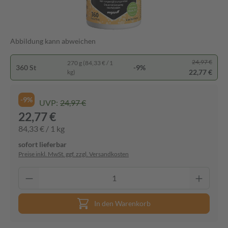
Abbildung kann abweichen
24,97 €
270 g (84,33 € / 1
360 St
-9%
22,77 €
kg)
-9%
UVP:
24,97 €
22,77 €
84,33 € / 1 kg
sofort lieferbar
Preise inkl. MwSt. ggf. zzgl. Versandkosten
In den Warenkorb