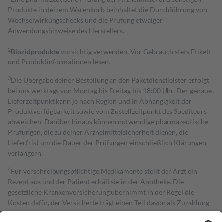
Produkte in deinem Warenkorb beinhaltet die Durchführung von
Wechselwirkungschecks und die Prüfung etwaiger
Anwendungshinweise des Herstellers.
2
Biozidprodukte
vorsichtig verwenden. Vor Gebrauch stets Etikett
und Produktinformationen lesen.
3
Die Übergabe deiner Bestellung an den Paketdienstleister erfolgt
bei uns werktags von Montag bis Freitag bis 18:00 Uhr. Der genaue
Lieferzeitpunkt kann je nach Region und in Abhängigkeit der
Produktverfügbarkeit sowie vom Zustellzeitpunkt des Spediteurs
abweichen. Darüber hinaus können notwendige pharmazeutische
Prüfungen, die zu deiner Arzneimittelsicherheit dienen, die
Lieferfrist um die Dauer der Prüfungen einschließlich Klärungen
verlängern.
4
Für verschreibungspflichtige Medikamente stellt der Arzt ein
Rezept aus und der Patient erhält sie in der Apotheke. Die
gesetzliche Krankenversicherung übernimmt in der Regel die
Kosten dafür, der Versicherte trägt einen Teil davon als Zuzahlung
mit.