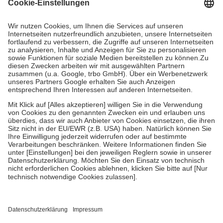
Grundsätzlich leisten Mitglieder Zuzahlungen in Höhe von zehn
Prozent des Abgabepreises,
mindestens
jedoch
fünf Euro
und
höchstens zehn Euro.
Es sind jedoch nie mehr als die tatsächlichen
Kosten der Leistung zu entrichten.
Diese Regeln gelten grundsätzlich auch für Online-Apotheken.
Bei Heilmitteln und häuslicher Krankenpflege beträgt die
Zuzahlung zehn Prozent der Kosten sowie zehn Euro je
Verordnung.
Um das Engagement der Versicherten für ihre eigene Gesundheit zu
stärken und die besondere Stellung der Familie zu unterstützen,
fallen
keine Zuzahlungen
an bei:
• Kindern und Jugendlichen bis zum vollendeten 18. Lebensjahr
mit Ausnahme der Fahrkosten
• Untersuchungen zur Vorsorge und Früherkennung, die von der
GKV getragen werden
• empfohlenen Schutzimpfungen
• Harn- und Blutteststreifen
Wir nutzen Trusted Shops als unabhängigen Dienstleister für die
Einholung von Bewertungen. Trusted Shops hat Maßnahmen
getroffen, um sicherzustellen, dass es sich um echte Bewertungen
handelt. Mehr Informationen findest du hier: