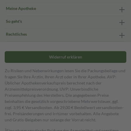
Meine Apotheke
So geht's
Rechtliches
Widerruf erklären
Zu Risiken und Nebenwirkungen lesen Sie die Packungsbeilage und
fragen Sie Ihre Ärztin, Ihren Arzt oder in Ihrer Apotheke. AVP:
Üblicher Apothekenverkaufspreis berechnet nach der
Arzneimittelpreisverordnung. UVP: Unverbindliche
Preisempfehlung des Herstellers. Die angegebenen Preise
beinhalten die gesetzlich vorgeschriebene Mehrwertsteuer, ggf.
zzgl. 3,95 € Versandkosten. Ab 29,00 € Bestell­wert versand­kosten­
frei. Preisänderungen und Irrtümer vorbehalten. Alle Angebote
und Gratis-Beigaben nur solange der Vorrat reicht.
1
Eine pharmazeutische Prüfung der Arzneimittel und sonstigen