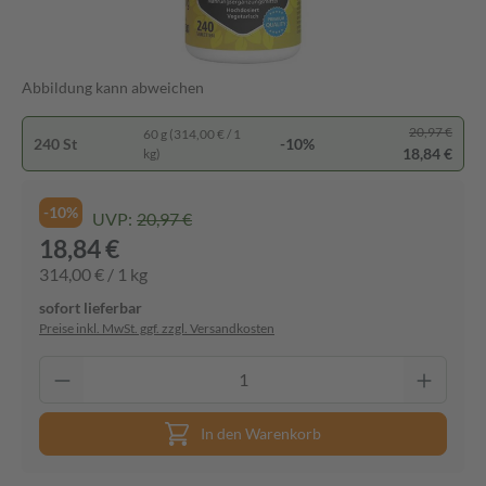
Abbildung kann abweichen
20,97 €
60 g (314,00 € / 1
240 St
-10%
18,84 €
kg)
-10%
UVP:
20,97 €
18,84 €
314,00 € / 1 kg
sofort lieferbar
Preise inkl. MwSt. ggf. zzgl. Versandkosten
In den Warenkorb