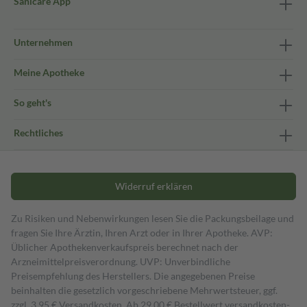
Sanicare App
Unternehmen
Meine Apotheke
So geht's
Rechtliches
Widerruf erklären
Zu Risiken und Nebenwirkungen lesen Sie die Packungsbeilage und
fragen Sie Ihre Ärztin, Ihren Arzt oder in Ihrer Apotheke. AVP:
Üblicher Apothekenverkaufspreis berechnet nach der
Arzneimittelpreisverordnung. UVP: Unverbindliche
Preisempfehlung des Herstellers. Die angegebenen Preise
beinhalten die gesetzlich vorgeschriebene Mehrwertsteuer, ggf.
zzgl. 3,95 € Versandkosten. Ab 29,00 € Bestell­wert versand­kosten­