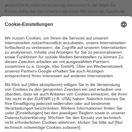
gesetzliche Krankenversicherung übernimmt in der Regel die
Kosten dafür, der Versicherte trägt einen Teil davon als Zuzahlung
mit.
Grundsätzlich leisten Mitglieder Zuzahlungen in Höhe von zehn
Prozent des Abgabepreises,
mindestens
jedoch
fünf Euro
und
höchstens zehn Euro.
Es sind jedoch nie mehr als die tatsächlichen
Kosten der Leistung zu entrichten.
Diese Regeln gelten grundsätzlich auch für Online-Apotheken.
Bei Heilmitteln und häuslicher Krankenpflege beträgt die
Zuzahlung zehn Prozent der Kosten sowie zehn Euro je
Verordnung.
Um das Engagement der Versicherten für ihre eigene Gesundheit zu
stärken und die besondere Stellung der Familie zu unterstützen,
fallen
keine Zuzahlungen
an bei:
• Kindern und Jugendlichen bis zum vollendeten 18. Lebensjahr
mit Ausnahme der Fahrkosten
• Untersuchungen zur Vorsorge und Früherkennung, die von der
GKV getragen werden
• empfohlenen Schutzimpfungen
• Harn- und Blutteststreifen