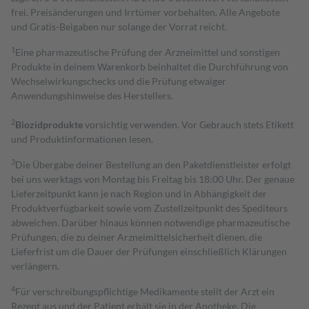
frei. Preisänderungen und Irrtümer vorbehalten. Alle Angebote
und Gratis-Beigaben nur solange der Vorrat reicht.
1
Eine pharmazeutische Prüfung der Arzneimittel und sonstigen
Produkte in deinem Warenkorb beinhaltet die Durchführung von
Wechselwirkungschecks und die Prüfung etwaiger
Anwendungshinweise des Herstellers.
2
Biozidprodukte
vorsichtig verwenden. Vor Gebrauch stets Etikett
und Produktinformationen lesen.
3
Die Übergabe deiner Bestellung an den Paketdienstleister erfolgt
bei uns werktags von Montag bis Freitag bis 18:00 Uhr. Der genaue
Lieferzeitpunkt kann je nach Region und in Abhängigkeit der
Produktverfügbarkeit sowie vom Zustellzeitpunkt des Spediteurs
abweichen. Darüber hinaus können notwendige pharmazeutische
Prüfungen, die zu deiner Arzneimittelsicherheit dienen, die
Lieferfrist um die Dauer der Prüfungen einschließlich Klärungen
verlängern.
4
Für verschreibungspflichtige Medikamente stellt der Arzt ein
Rezept aus und der Patient erhält sie in der Apotheke. Die