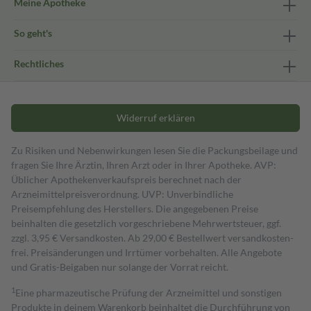
Meine Apotheke
So geht's
Rechtliches
Widerruf erklären
Zu Risiken und Nebenwirkungen lesen Sie die Packungsbeilage und
fragen Sie Ihre Ärztin, Ihren Arzt oder in Ihrer Apotheke. AVP:
Üblicher Apothekenverkaufspreis berechnet nach der
Arzneimittelpreisverordnung. UVP: Unverbindliche
Preisempfehlung des Herstellers. Die angegebenen Preise
beinhalten die gesetzlich vorgeschriebene Mehrwertsteuer, ggf.
zzgl. 3,95 € Versandkosten. Ab 29,00 € Bestell­wert versand­kosten­
frei. Preisänderungen und Irrtümer vorbehalten. Alle Angebote
und Gratis-Beigaben nur solange der Vorrat reicht.
1
Eine pharmazeutische Prüfung der Arzneimittel und sonstigen
Produkte in deinem Warenkorb beinhaltet die Durchführung von