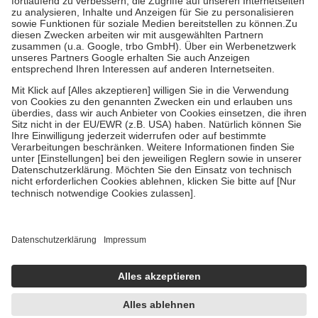
höchstens zehn Euro.
Es sind jedoch nie mehr als die tatsächlichen
Kosten der Leistung zu entrichten.
Diese Regeln gelten grundsätzlich auch für Online-Apotheken.
Bei Heilmitteln und häuslicher Krankenpflege beträgt die
Zuzahlung zehn Prozent der Kosten sowie zehn Euro je
Verordnung.
Um das Engagement der Versicherten für ihre eigene Gesundheit zu
stärken und die besondere Stellung der Familie zu unterstützen,
fallen
keine Zuzahlungen
an bei:
• Kindern und Jugendlichen bis zum vollendeten 18. Lebensjahr
mit Ausnahme der Fahrkosten
• Untersuchungen zur Vorsorge und Früherkennung, die von der
GKV getragen werden
• empfohlenen Schutzimpfungen
• Harn- und Blutteststreifen
Wir nutzen Trusted Shops als unabhängigen Dienstleister für die
Einholung von Bewertungen. Trusted Shops hat Maßnahmen
getroffen, um sicherzustellen, dass es sich um echte Bewertungen
handelt. Mehr Informationen findest du hier:
https://help.etrusted.com/hc/de/articles/4419944605341