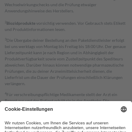
Wechselwirkungschecks und die Prüfung etwaiger
Anwendungshinweise des Herstellers.
2
Biozidprodukte
vorsichtig verwenden. Vor Gebrauch stets Etikett
und Produktinformationen lesen.
3
Die Übergabe deiner Bestellung an den Paketdienstleister erfolgt
bei uns werktags von Montag bis Freitag bis 18:00 Uhr. Der genaue
Lieferzeitpunkt kann je nach Region und in Abhängigkeit der
Produktverfügbarkeit sowie vom Zustellzeitpunkt des Spediteurs
abweichen. Darüber hinaus können notwendige pharmazeutische
Prüfungen, die zu deiner Arzneimittelsicherheit dienen, die
Lieferfrist um die Dauer der Prüfungen einschließlich Klärungen
verlängern.
4
Für verschreibungspflichtige Medikamente stellt der Arzt ein
Rezept aus und der Patient erhält sie in der Apotheke. Die
gesetzliche Krankenversicherung übernimmt in der Regel die
Kosten dafür, der Versicherte trägt einen Teil davon als Zuzahlung
mit.
Grundsätzlich leisten Mitglieder Zuzahlungen in Höhe von zehn
Prozent des Abgabepreises,
mindestens
jedoch
fünf Euro
und