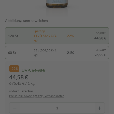
Abbildung kann abweichen
Spartipp
56,80 €
120 St
-22%
66 g (675,45 € / 1
44,58 €
kg)
33,60 €
33 g (804,55 € / 1
60 St
-21%
26,55 €
kg)
-22%
UVP:
56,80 €
44,58 €
675,45 € / 1 kg
sofort lieferbar
Preise inkl. MwSt. ggf. zzgl. Versandkosten