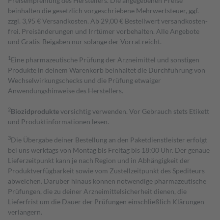
Preisempfehlung des Herstellers. Die angegebenen Preise
beinhalten die gesetzlich vorgeschriebene Mehrwertsteuer, ggf.
zzgl. 3,95 € Versandkosten. Ab 29,00 € Bestell­wert versand­kosten­
frei. Preisänderungen und Irrtümer vorbehalten. Alle Angebote
und Gratis-Beigaben nur solange der Vorrat reicht.
1
Eine pharmazeutische Prüfung der Arzneimittel und sonstigen
Produkte in deinem Warenkorb beinhaltet die Durchführung von
Wechselwirkungschecks und die Prüfung etwaiger
Anwendungshinweise des Herstellers.
2
Biozidprodukte
vorsichtig verwenden. Vor Gebrauch stets Etikett
und Produktinformationen lesen.
3
Die Übergabe deiner Bestellung an den Paketdienstleister erfolgt
bei uns werktags von Montag bis Freitag bis 18:00 Uhr. Der genaue
Lieferzeitpunkt kann je nach Region und in Abhängigkeit der
Produktverfügbarkeit sowie vom Zustellzeitpunkt des Spediteurs
abweichen. Darüber hinaus können notwendige pharmazeutische
Prüfungen, die zu deiner Arzneimittelsicherheit dienen, die
Lieferfrist um die Dauer der Prüfungen einschließlich Klärungen
verlängern.