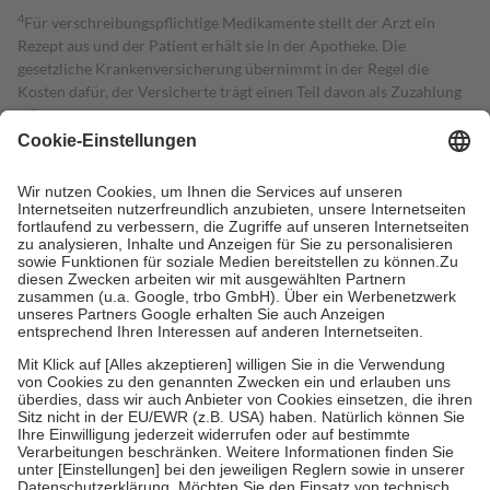
4
Für verschreibungspflichtige Medikamente stellt der Arzt ein
Rezept aus und der Patient erhält sie in der Apotheke. Die
gesetzliche Krankenversicherung übernimmt in der Regel die
Kosten dafür, der Versicherte trägt einen Teil davon als Zuzahlung
mit.
Grundsätzlich leisten Mitglieder Zuzahlungen in Höhe von zehn
Prozent des Abgabepreises,
mindestens
jedoch
fünf Euro
und
höchstens zehn Euro.
Es sind jedoch nie mehr als die tatsächlichen
Kosten der Leistung zu entrichten.
Diese Regeln gelten grundsätzlich auch für Online-Apotheken.
Bei Heilmitteln und häuslicher Krankenpflege beträgt die
Zuzahlung zehn Prozent der Kosten sowie zehn Euro je
Verordnung.
Um das Engagement der Versicherten für ihre eigene Gesundheit zu
stärken und die besondere Stellung der Familie zu unterstützen,
fallen
keine Zuzahlungen
an bei:
• Kindern und Jugendlichen bis zum vollendeten 18. Lebensjahr
mit Ausnahme der Fahrkosten
• Untersuchungen zur Vorsorge und Früherkennung, die von der
GKV getragen werden
• empfohlenen Schutzimpfungen