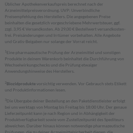
Üblicher Apothekenverkaufspreis berechnet nach der
Arzneimittelpreisverordnung. UVP: Unverbindliche
Preisempfehlung des Herstellers. Die angegebenen Preise
beinhalten die gesetzlich vorgeschriebene Mehrwertsteuer, ggf.
zzgl. 3,95 € Versandkosten. Ab 29,00 € Bestell­wert versand­kosten­
frei. Preisänderungen und Irrtümer vorbehalten. Alle Angebote
und Gratis-Beigaben nur solange der Vorrat reicht.
1
Eine pharmazeutische Prüfung der Arzneimittel und sonstigen
Produkte in deinem Warenkorb beinhaltet die Durchführung von
Wechselwirkungschecks und die Prüfung etwaiger
Anwendungshinweise des Herstellers.
2
Biozidprodukte
vorsichtig verwenden. Vor Gebrauch stets Etikett
und Produktinformationen lesen.
3
Die Übergabe deiner Bestellung an den Paketdienstleister erfolgt
bei uns werktags von Montag bis Freitag bis 18:00 Uhr. Der genaue
Lieferzeitpunkt kann je nach Region und in Abhängigkeit der
Produktverfügbarkeit sowie vom Zustellzeitpunkt des Spediteurs
abweichen. Darüber hinaus können notwendige pharmazeutische
Prüfungen, die zu deiner Arzneimittelsicherheit dienen, die