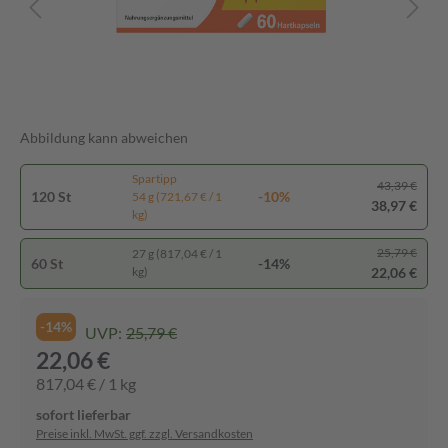
Abbildung kann abweichen
Spartipp
43,39 €
120 St
-10%
54 g (721,67 € / 1
38,97 €
kg)
25,79 €
27 g (817,04 € / 1
60 St
-14%
22,06 €
kg)
-14%
UVP:
25,79 €
22,06 €
817,04 € / 1 kg
sofort lieferbar
Preise inkl. MwSt. ggf. zzgl. Versandkosten