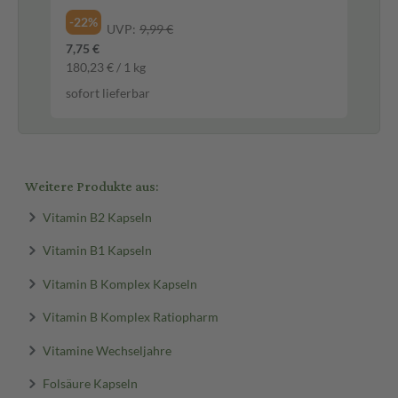
-22%
-2
UVP:
9,99 €
7,75 €
17,
180,23 € / 1 kg
0,1
sofort lieferbar
sof
Weitere Produkte aus:
Vitamin B2 Kapseln
Vitamin B1 Kapseln
Vitamin B Komplex Kapseln
Vitamin B Komplex Ratiopharm
Vitamine Wechseljahre
Folsäure Kapseln