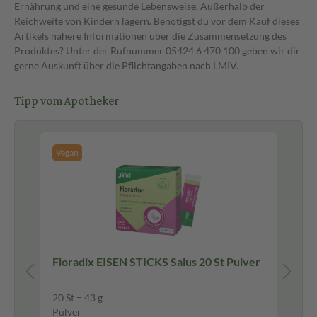
Ernährung und eine gesunde Lebensweise. Außerhalb der
Reichweite von Kindern lagern. Benötigst du vor dem Kauf dieses
Artikels nähere Informationen über die Zusammensetzung des
Produktes? Unter der Rufnummer 05424 6 470 100 geben wir dir
gerne Auskunft über die Pflichtangaben nach LMIV.
Tipp vom Apotheker
Vegan
ten
Floradix EISEN STICKS Salus 20 St Pulver
Ca
20 St = 43 g
100
Pulver
Fil