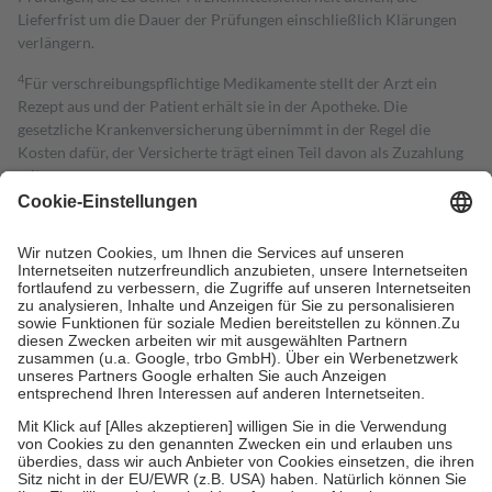
Lieferfrist um die Dauer der Prüfungen einschließlich Klärungen
verlängern.
4
Für verschreibungspflichtige Medikamente stellt der Arzt ein
Rezept aus und der Patient erhält sie in der Apotheke. Die
gesetzliche Krankenversicherung übernimmt in der Regel die
Kosten dafür, der Versicherte trägt einen Teil davon als Zuzahlung
mit.
Grundsätzlich leisten Mitglieder Zuzahlungen in Höhe von zehn
Prozent des Abgabepreises,
mindestens
jedoch
fünf Euro
und
höchstens zehn Euro.
Es sind jedoch nie mehr als die tatsächlichen
Kosten der Leistung zu entrichten.
Diese Regeln gelten grundsätzlich auch für Online-Apotheken.
Bei Heilmitteln und häuslicher Krankenpflege beträgt die
Zuzahlung zehn Prozent der Kosten sowie zehn Euro je
Verordnung.
Um das Engagement der Versicherten für ihre eigene Gesundheit zu
stärken und die besondere Stellung der Familie zu unterstützen,
fallen
keine Zuzahlungen
an bei:
• Kindern und Jugendlichen bis zum vollendeten 18. Lebensjahr
mit Ausnahme der Fahrkosten