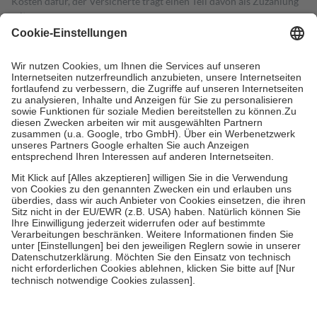
Kosten dafür, der Versicherte trägt einen Teil davon als Zuzahlung
mit.
Grundsätzlich leisten Mitglieder Zuzahlungen in Höhe von zehn
Prozent des Abgabepreises,
mindestens
jedoch
fünf Euro
und
höchstens zehn Euro.
Es sind jedoch nie mehr als die tatsächlichen
Kosten der Leistung zu entrichten.
Diese Regeln gelten grundsätzlich auch für Online-Apotheken.
Bei Heilmitteln und häuslicher Krankenpflege beträgt die
Zuzahlung zehn Prozent der Kosten sowie zehn Euro je
Verordnung.
Um das Engagement der Versicherten für ihre eigene Gesundheit zu
stärken und die besondere Stellung der Familie zu unterstützen,
fallen
keine Zuzahlungen
an bei:
• Kindern und Jugendlichen bis zum vollendeten 18. Lebensjahr
mit Ausnahme der Fahrkosten
• Untersuchungen zur Vorsorge und Früherkennung, die von der
GKV getragen werden
• empfohlenen Schutzimpfungen
• Harn- und Blutteststreifen
Wir nutzen Trusted Shops als unabhängigen Dienstleister für die
Einholung von Bewertungen. Trusted Shops hat Maßnahmen