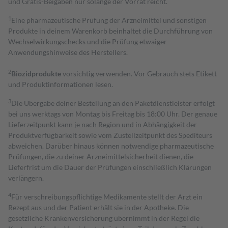
und Gratis-Beigaben nur solange der Vorrat reicht.
1
Eine pharmazeutische Prüfung der Arzneimittel und sonstigen
Produkte in deinem Warenkorb beinhaltet die Durchführung von
Wechselwirkungschecks und die Prüfung etwaiger
Anwendungshinweise des Herstellers.
2
Biozidprodukte
vorsichtig verwenden. Vor Gebrauch stets Etikett
und Produktinformationen lesen.
3
Die Übergabe deiner Bestellung an den Paketdienstleister erfolgt
bei uns werktags von Montag bis Freitag bis 18:00 Uhr. Der genaue
Lieferzeitpunkt kann je nach Region und in Abhängigkeit der
Produktverfügbarkeit sowie vom Zustellzeitpunkt des Spediteurs
abweichen. Darüber hinaus können notwendige pharmazeutische
Prüfungen, die zu deiner Arzneimittelsicherheit dienen, die
Lieferfrist um die Dauer der Prüfungen einschließlich Klärungen
verlängern.
4
Für verschreibungspflichtige Medikamente stellt der Arzt ein
Rezept aus und der Patient erhält sie in der Apotheke. Die
gesetzliche Krankenversicherung übernimmt in der Regel die