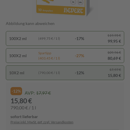
Abbildung kann abweichen
119,95 €
100X2 ml
-17%
(499,75 € / 1 l)
99,95 €
109,96 €
Spartipp
100X2 ml
-27%
80,69 €
(403,45 € / 1 l)
17,97 €
10X2 ml
-12%
(790,00 € / 1 l)
15,80 €
-12%
AVP:
17,97 €
15,80 €
790,00 € / 1 l
sofort lieferbar
Preise inkl. MwSt. ggf. zzgl. Versandkosten