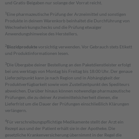
und Gratis-Beigaben nur solange der Vorrat reicht.
1
Eine pharmazeutische Prüfung der Arzneimittel und sonstigen
Produkte in deinem Warenkorb beinhaltet die Durchführung von
Wechselwirkungschecks und die Prüfung etwaiger
Anwendungshinweise des Herstellers.
2
Biozidprodukte
vorsichtig verwenden. Vor Gebrauch stets Etikett
und Produktinformationen lesen.
3
Die Übergabe deiner Bestellung an den Paketdienstleister erfolgt
bei uns werktags von Montag bis Freitag bis 18:00 Uhr. Der genaue
Lieferzeitpunkt kann je nach Region und in Abhängigkeit der
Produktverfügbarkeit sowie vom Zustellzeitpunkt des Spediteurs
abweichen. Darüber hinaus können notwendige pharmazeutische
Prüfungen, die zu deiner Arzneimittelsicherheit dienen, die
Lieferfrist um die Dauer der Prüfungen einschließlich Klärungen
verlängern.
4
Für verschreibungspflichtige Medikamente stellt der Arzt ein
Rezept aus und der Patient erhält sie in der Apotheke. Die
gesetzliche Krankenversicherung übernimmt in der Regel die