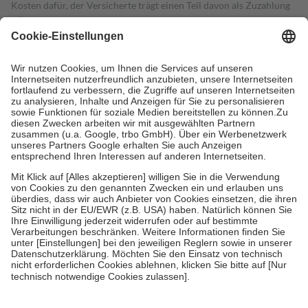
Kosten dafür, der Versicherte trägt einen Teil davon als Zuzahlung
mit.
Grundsätzlich leisten Mitglieder Zuzahlungen in Höhe von zehn
Prozent des Abgabepreises,
mindestens
jedoch
fünf Euro
und
höchstens zehn Euro.
Es sind jedoch nie mehr als die tatsächlichen
Kosten der Leistung zu entrichten.
Diese Regeln gelten grundsätzlich auch für Online-Apotheken.
Bei Heilmitteln und häuslicher Krankenpflege beträgt die
Zuzahlung zehn Prozent der Kosten sowie zehn Euro je
Verordnung.
Um das Engagement der Versicherten für ihre eigene Gesundheit zu
stärken und die besondere Stellung der Familie zu unterstützen,
fallen
keine Zuzahlungen
an bei:
• Kindern und Jugendlichen bis zum vollendeten 18. Lebensjahr
mit Ausnahme der Fahrkosten
• Untersuchungen zur Vorsorge und Früherkennung, die von der
GKV getragen werden
• empfohlenen Schutzimpfungen
• Harn- und Blutteststreifen
Wir nutzen Trusted Shops als unabhängigen Dienstleister für die
Einholung von Bewertungen. Trusted Shops hat Maßnahmen