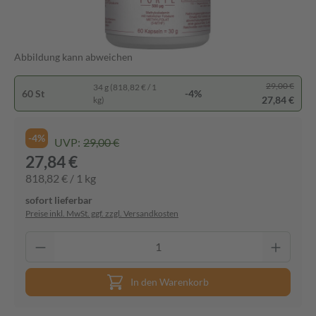
Abbildung kann abweichen
29,00 €
34 g (818,82 € / 1
60 St
-4%
27,84 €
kg)
-4%
UVP:
29,00 €
27,84 €
818,82 € / 1 kg
sofort lieferbar
Preise inkl. MwSt. ggf. zzgl. Versandkosten
In den Warenkorb