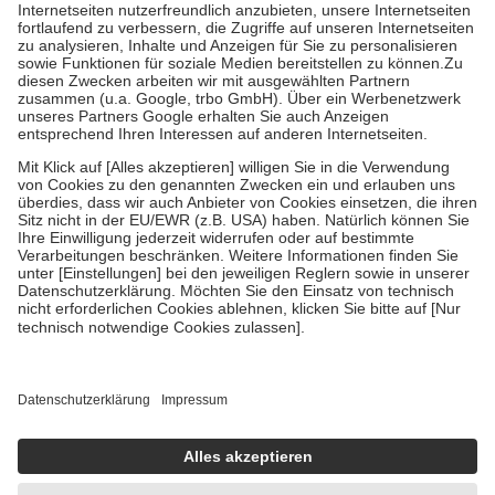
Kosten der Leistung zu entrichten.
Diese Regeln gelten grundsätzlich auch für Online-Apotheken.
Bei Heilmitteln und häuslicher Krankenpflege beträgt die
Zuzahlung zehn Prozent der Kosten sowie zehn Euro je
Verordnung.
Um das Engagement der Versicherten für ihre eigene Gesundheit zu
stärken und die besondere Stellung der Familie zu unterstützen,
fallen
keine Zuzahlungen
an bei:
• Kindern und Jugendlichen bis zum vollendeten 18. Lebensjahr
mit Ausnahme der Fahrkosten
• Untersuchungen zur Vorsorge und Früherkennung, die von der
GKV getragen werden
• empfohlenen Schutzimpfungen
• Harn- und Blutteststreifen
Wir nutzen Trusted Shops als unabhängigen Dienstleister für die
Einholung von Bewertungen. Trusted Shops hat Maßnahmen
getroffen, um sicherzustellen, dass es sich um echte Bewertungen
handelt. Mehr Informationen findest du hier:
https://help.etrusted.com/hc/de/articles/4419944605341
Einige Bilder und Inhalte wurden unter Zuhilfenahme künstlicher