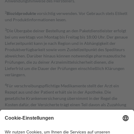
Anwendungshinweise des Herstellers.
2
Biozidprodukte
vorsichtig verwenden. Vor Gebrauch stets Etikett
und Produktinformationen lesen.
3
Die Übergabe deiner Bestellung an den Paketdienstleister erfolgt
bei uns werktags von Montag bis Freitag bis 18:00 Uhr. Der genaue
Lieferzeitpunkt kann je nach Region und in Abhängigkeit der
Produktverfügbarkeit sowie vom Zustellzeitpunkt des Spediteurs
abweichen. Darüber hinaus können notwendige pharmazeutische
Prüfungen, die zu deiner Arzneimittelsicherheit dienen, die
Lieferfrist um die Dauer der Prüfungen einschließlich Klärungen
verlängern.
4
Für verschreibungspflichtige Medikamente stellt der Arzt ein
Rezept aus und der Patient erhält sie in der Apotheke. Die
gesetzliche Krankenversicherung übernimmt in der Regel die
Kosten dafür, der Versicherte trägt einen Teil davon als Zuzahlung
mit.
Grundsätzlich leisten Mitglieder Zuzahlungen in Höhe von zehn
Prozent des Abgabepreises,
mindestens
jedoch
fünf Euro
und
höchstens zehn Euro.
Es sind jedoch nie mehr als die tatsächlichen