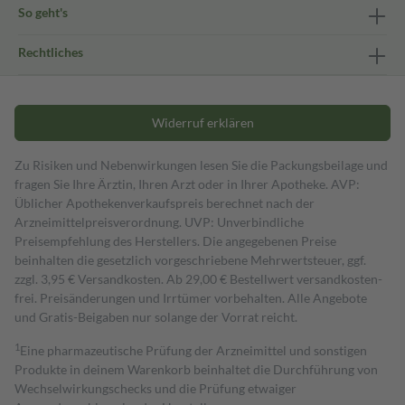
So geht's
Rechtliches
Widerruf erklären
Zu Risiken und Nebenwirkungen lesen Sie die Packungsbeilage und
fragen Sie Ihre Ärztin, Ihren Arzt oder in Ihrer Apotheke. AVP:
Üblicher Apothekenverkaufspreis berechnet nach der
Arzneimittelpreisverordnung. UVP: Unverbindliche
Preisempfehlung des Herstellers. Die angegebenen Preise
beinhalten die gesetzlich vorgeschriebene Mehrwertsteuer, ggf.
zzgl. 3,95 € Versandkosten. Ab 29,00 € Bestell­wert versand­kosten­
frei. Preisänderungen und Irrtümer vorbehalten. Alle Angebote
und Gratis-Beigaben nur solange der Vorrat reicht.
1
Eine pharmazeutische Prüfung der Arzneimittel und sonstigen
Produkte in deinem Warenkorb beinhaltet die Durchführung von
Wechselwirkungschecks und die Prüfung etwaiger