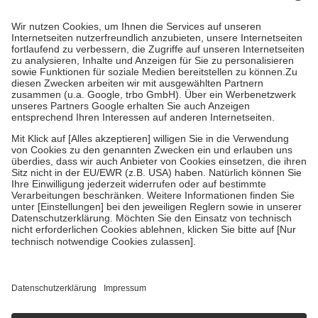
Prozent des Abgabepreises,
mindestens
jedoch
fünf Euro
und
höchstens zehn Euro.
Es sind jedoch nie mehr als die tatsächlichen
Kosten der Leistung zu entrichten.
Diese Regeln gelten grundsätzlich auch für Online-Apotheken.
Bei Heilmitteln und häuslicher Krankenpflege beträgt die
Zuzahlung zehn Prozent der Kosten sowie zehn Euro je
Verordnung.
Um das Engagement der Versicherten für ihre eigene Gesundheit zu
stärken und die besondere Stellung der Familie zu unterstützen,
fallen
keine Zuzahlungen
an bei:
• Kindern und Jugendlichen bis zum vollendeten 18. Lebensjahr
mit Ausnahme der Fahrkosten
• Untersuchungen zur Vorsorge und Früherkennung, die von der
GKV getragen werden
• empfohlenen Schutzimpfungen
• Harn- und Blutteststreifen
Wir nutzen Trusted Shops als unabhängigen Dienstleister für die
Einholung von Bewertungen. Trusted Shops hat Maßnahmen
getroffen, um sicherzustellen, dass es sich um echte Bewertungen
handelt. Mehr Informationen findest du hier:
https://help.etrusted.com/hc/de/articles/4419944605341