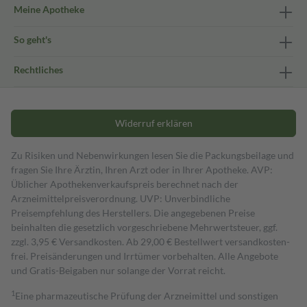
Meine Apotheke
So geht's
Rechtliches
Widerruf erklären
Zu Risiken und Nebenwirkungen lesen Sie die Packungsbeilage und
fragen Sie Ihre Ärztin, Ihren Arzt oder in Ihrer Apotheke. AVP:
Üblicher Apothekenverkaufspreis berechnet nach der
Arzneimittelpreisverordnung. UVP: Unverbindliche
Preisempfehlung des Herstellers. Die angegebenen Preise
beinhalten die gesetzlich vorgeschriebene Mehrwertsteuer, ggf.
zzgl. 3,95 € Versandkosten. Ab 29,00 € Bestell­wert versand­kosten­
frei. Preisänderungen und Irrtümer vorbehalten. Alle Angebote
und Gratis-Beigaben nur solange der Vorrat reicht.
1
Eine pharmazeutische Prüfung der Arzneimittel und sonstigen