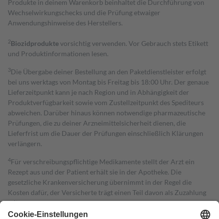
Produkte in deinem Warenkorb beinhaltet die Durchführung von
Wechselwirkungschecks und die Prüfung etwaiger
Anwendungshinweise des Herstellers.
2
Biozidprodukte
vorsichtig verwenden. Vor Gebrauch stets Etikett
und Produktinformationen lesen.
3
Die Übergabe deiner Bestellung an den Paketdienstleister erfolgt
bei uns werktags von Montag bis Freitag bis 18:00 Uhr. Der genaue
Lieferzeitpunkt kann je nach Region und in Abhängigkeit der
Produktverfügbarkeit sowie vom Zustellzeitpunkt des Spediteurs
abweichen. Darüber hinaus können notwendige pharmazeutische
Prüfungen, die zu deiner Arzneimittelsicherheit dienen, die
Lieferfrist um die Dauer der Prüfungen einschließlich Klärungen
verlängern.
4
Für verschreibungspflichtige Medikamente stellt der Arzt ein
Rezept aus und der Patient erhält sie in der Apotheke. Die
gesetzliche Krankenversicherung übernimmt in der Regel die
Kosten dafür, der Versicherte trägt einen Teil davon als Zuzahlung
mit.
Grundsätzlich leisten Mitglieder Zuzahlungen in Höhe von zehn