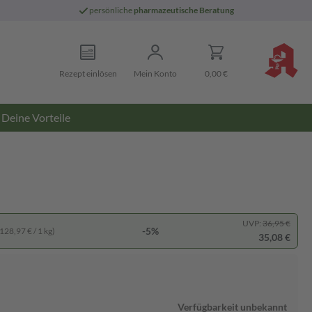
persönliche
pharmazeutische Beratung
Rezept einlösen
Mein Konto
0,00 €
Deine Vorteile
UVP:
36,95 €
-5%
128,97 € / 1 kg)
35,08 €
Verfügbarkeit unbekannt