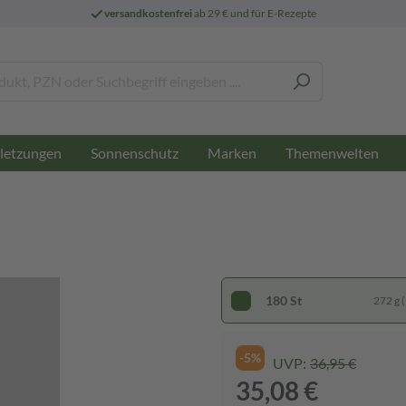
versandkostenfrei
ab 29 € und für E-Rezepte
letzungen
Sonnenschutz
Marken
Themenwelten
180 St
272 g (
-5%
UVP:
36,95 €
35,08 €