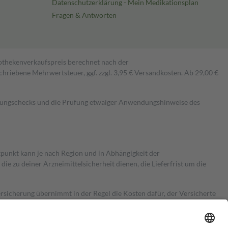
Datenschutzerklärung - Mein Medikationsplan
Fragen & Antworten
pothekenverkaufspreis berechnet nach der
hriebene Mehrwertsteuer, ggf. zzgl. 3,95 € Versandkosten. Ab 29,00 €
kungschecks und die Prüfung etwaiger Anwendungshinweise des
itpunkt kann je nach Region und in Abhängigkeit der
 zu deiner Arzneimittelsicherheit dienen, die Lieferfrist um die
ersicherung übernimmt in der Regel die Kosten dafür, der Versicherte
Euro.
Es sind jedoch nie mehr als die tatsächlichen Kosten der Leistung