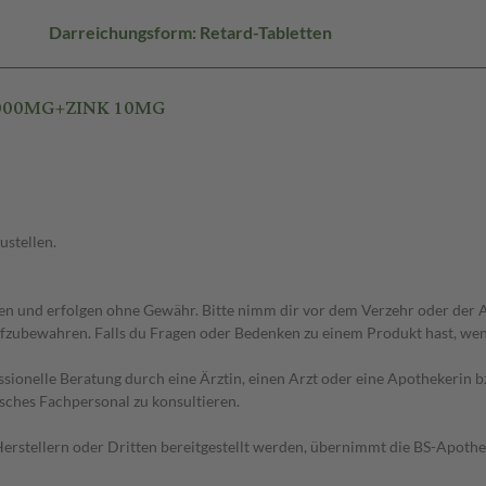
Darreichungsform: Retard-Tabletten
 1000MG+ZINK 10MG
ustellen.
 und erfolgen ohne Gewähr. Bitte nimm dir vor dem Verzehr oder der An
fzubewahren. Falls du Fragen oder Bedenken zu einem Produkt hast, wende
essionelle Beratung durch eine Ärztin, einen Arzt oder eine Apothekerin
sches Fachpersonal zu konsultieren.
n Herstellern oder Dritten bereitgestellt werden, übernimmt die BS-Apot