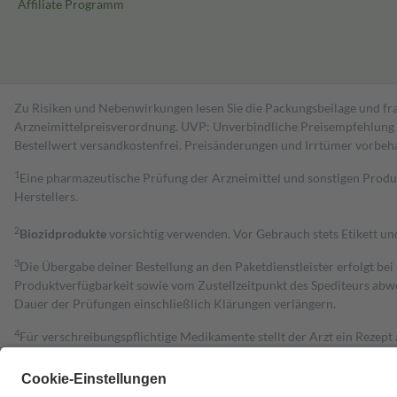
Affiliate Programm
Zu Risiken und Nebenwirkungen lesen Sie die Packungsbeilage und fra
Arzneimittelpreisverordnung. UVP: Unverbindliche Preisempfehlung de
Bestell­wert versand­kosten­frei. Preisänderungen und Irrtümer vorbeh
1
Eine pharmazeutische Prüfung der Arzneimittel und sonstigen Pro
Herstellers.
2
Biozidprodukte
vorsichtig verwenden. Vor Gebrauch stets Etikett u
3
Die Übergabe deiner Bestellung an den Paketdienstleister erfolgt bei
Produktverfügbarkeit sowie vom Zustellzeitpunkt des Spediteurs abwe
Dauer der Prüfungen einschließlich Klärungen verlängern.
4
Für verschreibungspflichtige Medikamente stellt der Arzt ein Rezept 
trägt einen Teil davon als Zuzahlung mit.
Grundsätzlich leisten Mitglieder Zuzahlungen in Höhe von zehn Proz
zu entrichten.