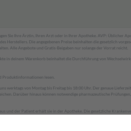
gen Sie Ihre Ärztin, Ihren Arzt oder in Ihrer Apotheke. AVP: Üblicher A
s Herstellers. Die angegebenen Preise beinhalten die gesetzlich vorgesc
alten. Alle Angebote und Gratis-Beigaben nur solange der Vorrat reicht.
dukte in deinem Warenkorb beinhaltet die Durchführung von Wechselwir
nd Produktinformationen lesen.
 uns werktags von Montag bis Freitag bis 18:00 Uhr. Der genaue Lieferze
ichen. Darüber hinaus können notwendige pharmazeutische Prüfungen, die
aus und der Patient erhält sie in der Apotheke. Die gesetzliche Krankenv
ent des Abgabepreises,
mindestens
jedoch
fünf Euro
und
höchstens zehn 