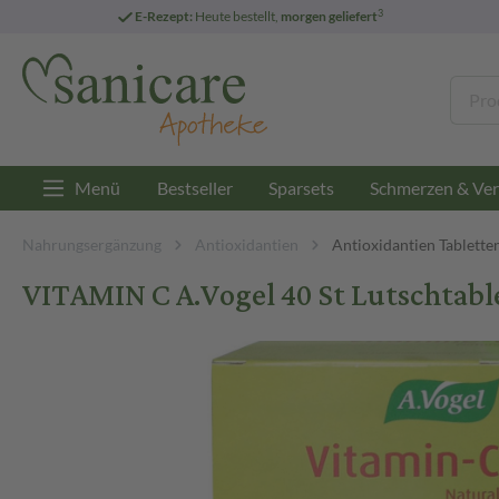
3
E-Rezept:
Heute bestellt,
morgen geliefert
Menü
Bestseller
Sparsets
Schmerzen & Ver
Nahrungsergänzung
Antioxidantien
Antioxidantien Tablette
VITAMIN C A.Vogel 40 St Lutschtabl