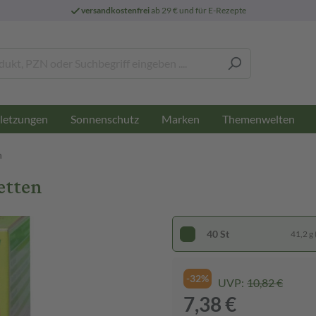
versandkostenfrei
ab 29 € und für E-Rezepte
letzungen
Sonnenschutz
Marken
Themenwelten
n
etten
40 St
41,2 g 
-32%
UVP:
10,82 €
7,38 €