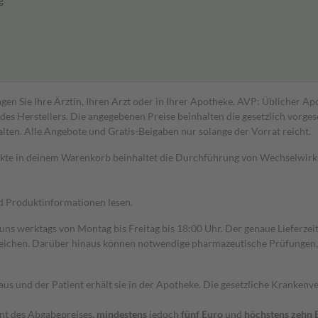
g
gen Sie Ihre Ärztin, Ihren Arzt oder in Ihrer Apotheke. AVP: Üblicher A
s Herstellers. Die angegebenen Preise beinhalten die gesetzlich vorgesc
alten. Alle Angebote und Gratis-Beigaben nur solange der Vorrat reicht.
dukte in deinem Warenkorb beinhaltet die Durchführung von Wechselwir
nd Produktinformationen lesen.
 uns werktags von Montag bis Freitag bis 18:00 Uhr. Der genaue Lieferze
ichen. Darüber hinaus können notwendige pharmazeutische Prüfungen, die
aus und der Patient erhält sie in der Apotheke. Die gesetzliche Krankenv
ent des Abgabepreises,
mindestens
jedoch
fünf Euro
und
höchstens zehn 