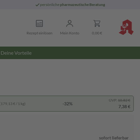
persönliche
pharmazeutische Beratung
Rezept einlösen
Mein Konto
0,00 €
Deine Vorteile
UVP:
10,82 €
-32%
(179,13 € / 1 kg)
7,38 €
sofort lieferbar