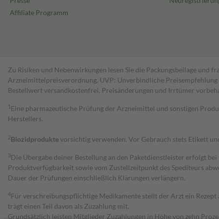
Presse
Neuregistrierun
Affiliate Programm
Zu Risiken und Nebenwirkungen lesen Sie die Packungsbeilage und fra
Arzneimittelpreisverordnung. UVP: Unverbindliche Preisempfehlung de
Bestell­wert versand­kosten­frei. Preisänderungen und Irrtümer vorbeh
1
Eine pharmazeutische Prüfung der Arzneimittel und sonstigen Pro
Herstellers.
2
Biozidprodukte
vorsichtig verwenden. Vor Gebrauch stets Etikett u
3
Die Übergabe deiner Bestellung an den Paketdienstleister erfolgt bei
Produktverfügbarkeit sowie vom Zustellzeitpunkt des Spediteurs abwe
Dauer der Prüfungen einschließlich Klärungen verlängern.
4
Für verschreibungspflichtige Medikamente stellt der Arzt ein Rezept 
trägt einen Teil davon als Zuzahlung mit.
Grundsätzlich leisten Mitglieder Zuzahlungen in Höhe von zehn Proz