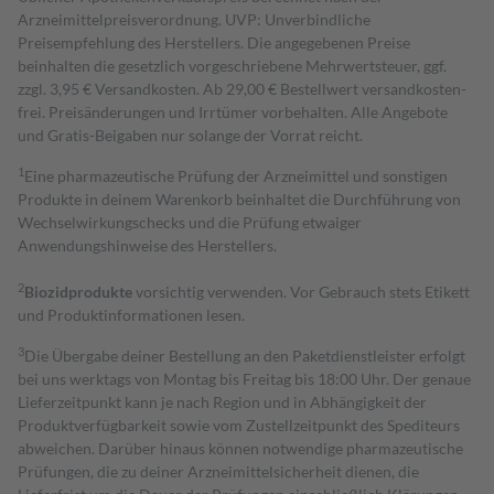
Arzneimittelpreisverordnung. UVP: Unverbindliche
Preisempfehlung des Herstellers. Die angegebenen Preise
beinhalten die gesetzlich vorgeschriebene Mehrwertsteuer, ggf.
zzgl. 3,95 € Versandkosten. Ab 29,00 € Bestell­wert versand­kosten­
frei. Preisänderungen und Irrtümer vorbehalten. Alle Angebote
und Gratis-Beigaben nur solange der Vorrat reicht.
1
Eine pharmazeutische Prüfung der Arzneimittel und sonstigen
Produkte in deinem Warenkorb beinhaltet die Durchführung von
Wechselwirkungschecks und die Prüfung etwaiger
Anwendungshinweise des Herstellers.
2
Biozidprodukte
vorsichtig verwenden. Vor Gebrauch stets Etikett
und Produktinformationen lesen.
3
Die Übergabe deiner Bestellung an den Paketdienstleister erfolgt
bei uns werktags von Montag bis Freitag bis 18:00 Uhr. Der genaue
Lieferzeitpunkt kann je nach Region und in Abhängigkeit der
Produktverfügbarkeit sowie vom Zustellzeitpunkt des Spediteurs
abweichen. Darüber hinaus können notwendige pharmazeutische
Prüfungen, die zu deiner Arzneimittelsicherheit dienen, die