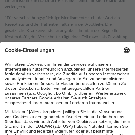
Lieferfrist um die Dauer der Prüfungen einschließlich Klärungen
verlängern.
4
Für verschreibungspflichtige Medikamente stellt der Arzt ein
Rezept aus und der Patient erhält sie in der Apotheke. Die
gesetzliche Krankenversicherung übernimmt in der Regel die
Kosten dafür, der Versicherte trägt einen Teil davon als Zuzahlung
mit.
Grundsätzlich leisten Mitglieder Zuzahlungen in Höhe von zehn
Prozent des Abgabepreises,
mindestens
jedoch
fünf Euro
und
höchstens zehn Euro.
Es sind jedoch nie mehr als die tatsächlichen
Kosten der Leistung zu entrichten.
Diese Regeln gelten grundsätzlich auch für Online-Apotheken.
Bei Heilmitteln und häuslicher Krankenpflege beträgt die
Zuzahlung zehn Prozent der Kosten sowie zehn Euro je
Verordnung.
Um das Engagement der Versicherten für ihre eigene Gesundheit zu
stärken und die besondere Stellung der Familie zu unterstützen,
fallen
keine Zuzahlungen
an bei:
• Kindern und Jugendlichen bis zum vollendeten 18. Lebensjahr
mit Ausnahme der Fahrkosten
• Untersuchungen zur Vorsorge und Früherkennung, die von der