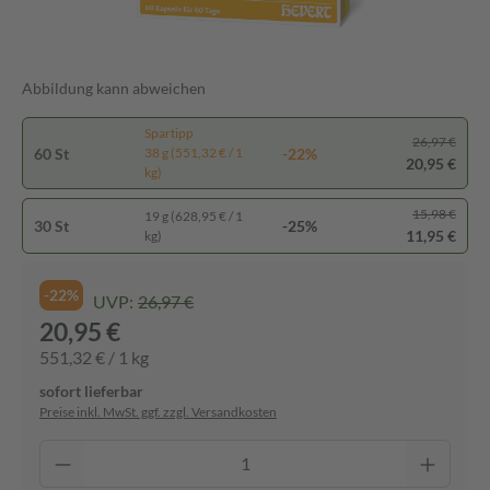
Abbildung kann abweichen
Spartipp
26,97 €
60 St
-22%
38 g (551,32 € / 1
20,95 €
kg)
15,98 €
19 g (628,95 € / 1
30 St
-25%
11,95 €
kg)
-22%
UVP:
26,97 €
20,95 €
551,32 € / 1 kg
sofort lieferbar
Preise inkl. MwSt. ggf. zzgl. Versandkosten