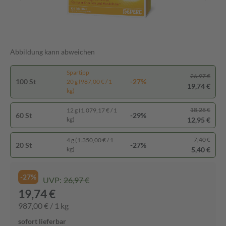
Abbildung kann abweichen
Spartipp
26,97 €
100 St
-27%
20 g (987,00 € / 1
19,74 €
kg)
18,28 €
12 g (1.079,17 € / 1
60 St
-29%
12,95 €
kg)
7,40 €
4 g (1.350,00 € / 1
20 St
-27%
5,40 €
kg)
-27%
UVP:
26,97 €
19,74 €
987,00 € / 1 kg
sofort lieferbar