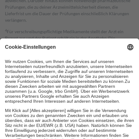
abweichen. Darüber hinaus können notwendige pharmazeutische
Prüfungen, die zu deiner Arzneimittelsicherheit dienen, die
Lieferfrist um die Dauer der Prüfungen einschließlich Klärungen
verlängern.
4
Für verschreibungspflichtige Medikamente stellt der Arzt ein
Rezept aus und der Patient erhält sie in der Apotheke. Die
gesetzliche Krankenversicherung übernimmt in der Regel die
Kosten dafür, der Versicherte trägt einen Teil davon als Zuzahlung
mit.
Grundsätzlich leisten Mitglieder Zuzahlungen in Höhe von zehn
Prozent des Abgabepreises,
mindestens
jedoch
fünf Euro
und
höchstens zehn Euro.
Es sind jedoch nie mehr als die tatsächlichen
Kosten der Leistung zu entrichten.
Diese Regeln gelten grundsätzlich auch für Online-Apotheken.
Bei Heilmitteln und häuslicher Krankenpflege beträgt die
Zuzahlung zehn Prozent der Kosten sowie zehn Euro je
Verordnung.
Um das Engagement der Versicherten für ihre eigene Gesundheit zu
stärken und die besondere Stellung der Familie zu unterstützen,
fallen
keine Zuzahlungen
an bei:
• Kindern und Jugendlichen bis zum vollendeten 18. Lebensjahr