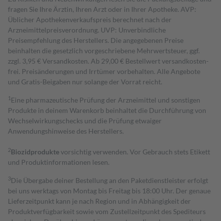
fragen Sie Ihre Ärztin, Ihren Arzt oder in Ihrer Apotheke. AVP:
Üblicher Apothekenverkaufspreis berechnet nach der
Arzneimittelpreisverordnung. UVP: Unverbindliche
Preisempfehlung des Herstellers. Die angegebenen Preise
beinhalten die gesetzlich vorgeschriebene Mehrwertsteuer, ggf.
zzgl. 3,95 € Versandkosten. Ab 29,00 € Bestell­wert versand­kosten­
frei. Preisänderungen und Irrtümer vorbehalten. Alle Angebote
und Gratis-Beigaben nur solange der Vorrat reicht.
1
Eine pharmazeutische Prüfung der Arzneimittel und sonstigen
Produkte in deinem Warenkorb beinhaltet die Durchführung von
Wechselwirkungschecks und die Prüfung etwaiger
Anwendungshinweise des Herstellers.
2
Biozidprodukte
vorsichtig verwenden. Vor Gebrauch stets Etikett
und Produktinformationen lesen.
3
Die Übergabe deiner Bestellung an den Paketdienstleister erfolgt
bei uns werktags von Montag bis Freitag bis 18:00 Uhr. Der genaue
Lieferzeitpunkt kann je nach Region und in Abhängigkeit der
Produktverfügbarkeit sowie vom Zustellzeitpunkt des Spediteurs