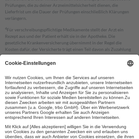
Prüfungen, die zu deiner Arzneimittelsicherheit dienen, die
Lieferfrist um die Dauer der Prüfungen einschließlich Klärungen
verlängern.
4
Für verschreibungspflichtige Medikamente stellt der Arzt ein
Rezept aus und der Patient erhält sie in der Apotheke. Die
gesetzliche Krankenversicherung übernimmt in der Regel die
Kosten dafür, der Versicherte trägt einen Teil davon als Zuzahlung
mit.
Grundsätzlich leisten Mitglieder Zuzahlungen in Höhe von zehn
Prozent des Abgabepreises,
mindestens
jedoch
fünf Euro
und
höchstens zehn Euro.
Es sind jedoch nie mehr als die tatsächlichen
Kosten der Leistung zu entrichten.
Diese Regeln gelten grundsätzlich auch für Online-Apotheken.
Bei Heilmitteln und häuslicher Krankenpflege beträgt die
Zuzahlung zehn Prozent der Kosten sowie zehn Euro je
Verordnung.
Um das Engagement der Versicherten für ihre eigene Gesundheit zu
stärken und die besondere Stellung der Familie zu unterstützen,
fallen
keine Zuzahlungen
an bei:
• Kindern und Jugendlichen bis zum vollendeten 18. Lebensjahr