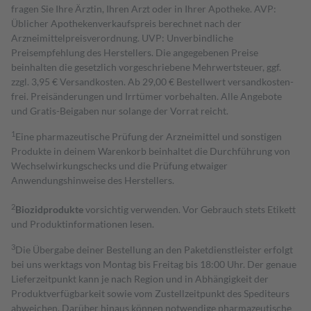
fragen Sie Ihre Ärztin, Ihren Arzt oder in Ihrer Apotheke. AVP:
Üblicher Apothekenverkaufspreis berechnet nach der
Arzneimittelpreisverordnung. UVP: Unverbindliche
Preisempfehlung des Herstellers. Die angegebenen Preise
beinhalten die gesetzlich vorgeschriebene Mehrwertsteuer, ggf.
zzgl. 3,95 € Versandkosten. Ab 29,00 € Bestell­wert versand­kosten­
frei. Preisänderungen und Irrtümer vorbehalten. Alle Angebote
und Gratis-Beigaben nur solange der Vorrat reicht.
1
Eine pharmazeutische Prüfung der Arzneimittel und sonstigen
Produkte in deinem Warenkorb beinhaltet die Durchführung von
Wechselwirkungschecks und die Prüfung etwaiger
Anwendungshinweise des Herstellers.
2
Biozidprodukte
vorsichtig verwenden. Vor Gebrauch stets Etikett
und Produktinformationen lesen.
3
Die Übergabe deiner Bestellung an den Paketdienstleister erfolgt
bei uns werktags von Montag bis Freitag bis 18:00 Uhr. Der genaue
Lieferzeitpunkt kann je nach Region und in Abhängigkeit der
Produktverfügbarkeit sowie vom Zustellzeitpunkt des Spediteurs
abweichen. Darüber hinaus können notwendige pharmazeutische