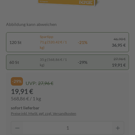
Abbildung kann abweichen
Spartipp
46,90 €
120 St
-21%
71 g (520,42 € / 1
36,95 €
kg)
27,96 €
35 g (568,86 € / 1
60 St
-29%
19,91 €
kg)
-29%
UVP:
27,96 €
19,91 €
568,86 € / 1 kg
sofort lieferbar
Preise inkl. MwSt. ggf. zzgl. Versandkosten