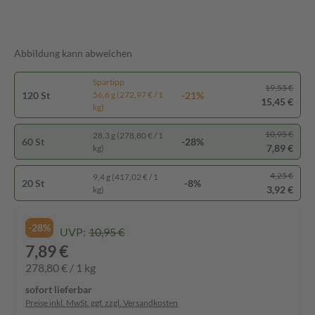
Abbildung kann abweichen
Spartipp
19,55 €
120 St
-21%
56,6 g (272,97 € / 1
15,45 €
kg)
10,95 €
28,3 g (278,80 € / 1
60 St
-28%
7,89 €
kg)
4,25 €
9,4 g (417,02 € / 1
20 St
-8%
3,92 €
kg)
-28%
UVP:
10,95 €
7,89 €
278,80 € / 1 kg
sofort lieferbar
Preise inkl. MwSt. ggf. zzgl. Versandkosten