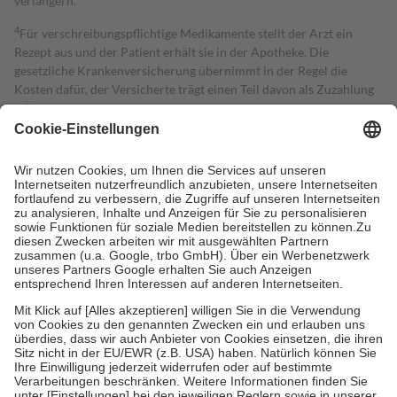
verlängern.
4
Für verschreibungspflichtige Medikamente stellt der Arzt ein
Rezept aus und der Patient erhält sie in der Apotheke. Die
gesetzliche Krankenversicherung übernimmt in der Regel die
Kosten dafür, der Versicherte trägt einen Teil davon als Zuzahlung
mit.
Grundsätzlich leisten Mitglieder Zuzahlungen in Höhe von zehn
Prozent des Abgabepreises,
mindestens
jedoch
fünf Euro
und
höchstens zehn Euro.
Es sind jedoch nie mehr als die tatsächlichen
Kosten der Leistung zu entrichten.
Diese Regeln gelten grundsätzlich auch für Online-Apotheken.
Bei Heilmitteln und häuslicher Krankenpflege beträgt die
Zuzahlung zehn Prozent der Kosten sowie zehn Euro je
Verordnung.
Um das Engagement der Versicherten für ihre eigene Gesundheit zu
stärken und die besondere Stellung der Familie zu unterstützen,
fallen
keine Zuzahlungen
an bei:
• Kindern und Jugendlichen bis zum vollendeten 18. Lebensjahr
mit Ausnahme der Fahrkosten
• Untersuchungen zur Vorsorge und Früherkennung, die von der
GKV getragen werden