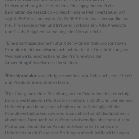
Preisempfehlung des Herstellers. Die angegebenen Preise
beinhalten die gesetzlich vorgeschriebene Mehrwertsteuer, ggf.
zzgl. 3,95 € Versandkosten. Ab 29,00 € Bestell­wert versand­kosten­
frei. Preisänderungen und Irrtümer vorbehalten. Alle Angebote
und Gratis-Beigaben nur solange der Vorrat reicht.
1
Eine pharmazeutische Prüfung der Arzneimittel und sonstigen
Produkte in deinem Warenkorb beinhaltet die Durchführung von
Wechselwirkungschecks und die Prüfung etwaiger
Anwendungshinweise des Herstellers.
2
Biozidprodukte
vorsichtig verwenden. Vor Gebrauch stets Etikett
und Produktinformationen lesen.
3
Die Übergabe deiner Bestellung an den Paketdienstleister erfolgt
bei uns werktags von Montag bis Freitag bis 18:00 Uhr. Der genaue
Lieferzeitpunkt kann je nach Region und in Abhängigkeit der
Produktverfügbarkeit sowie vom Zustellzeitpunkt des Spediteurs
abweichen. Darüber hinaus können notwendige pharmazeutische
Prüfungen, die zu deiner Arzneimittelsicherheit dienen, die
Lieferfrist um die Dauer der Prüfungen einschließlich Klärungen