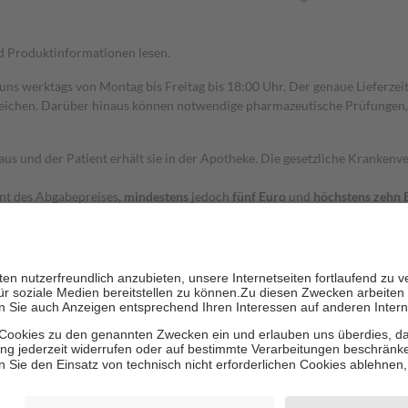
nd Produktinformationen lesen.
 uns werktags von Montag bis Freitag bis 18:00 Uhr. Der genaue Lieferze
ichen. Darüber hinaus können notwendige pharmazeutische Prüfungen, die
aus und der Patient erhält sie in der Apotheke. Die gesetzliche Krankenv
ent des Abgabepreises,
mindestens
jedoch
fünf Euro
und
höchstens zehn 
zehn Prozent der Kosten sowie zehn Euro je Verordnung.
rken und die besondere Stellung der Familie zu unterstützen, fallen
kein
 Ausnahme der Fahrkosten
 getragen werden
holung von Bewertungen. Trusted Shops hat Maßnahmen getroffen, um sic
cles/4419944605341