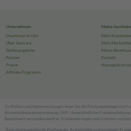
Unternehmen
Meine Apothek
Download-Archiv
Mein Kundenko
Über Sanicare
Mein Merkzettel
Stellenangebote
Meine Bestellun
Partner
Kontakt
Presse
Neuregistrierun
Affiliate Programm
Zu Risiken und Nebenwirkungen lesen Sie die Packungsbeilage und fra
Arzneimittelpreisverordnung. UVP: Unverbindliche Preisempfehlung de
Bestell­wert versand­kosten­frei. Preisänderungen und Irrtümer vorbeh
1
Eine pharmazeutische Prüfung der Arzneimittel und sonstigen Pro