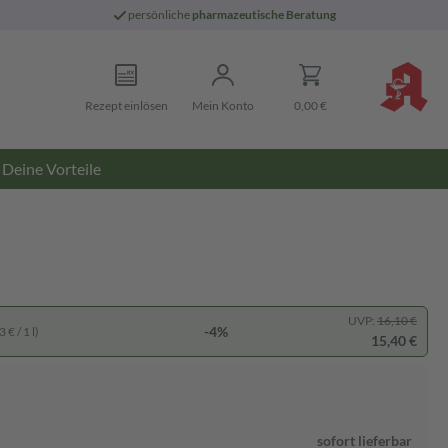
persönliche
pharmazeutische Beratung
Rezept einlösen
Mein Konto
0,00 €
Deine Vorteile
UVP:
16,10 €
-4%
 € / 1 l)
15,40 €
sofort lieferbar