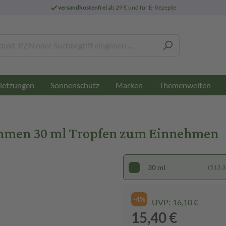
versandkostenfrei
ab 29 € und für E-Rezepte
letzungen
Sonnenschutz
Marken
Themenwelten
hmen 30 ml Tropfen zum Einnehmen
30 ml
(513,33
-4%
UVP:
16,10 €
15,40 €