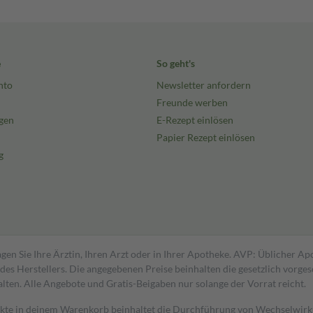
e
So geht's
nto
Newsletter anfordern
Freunde werben
gen
E-Rezept einlösen
Papier Rezept einlösen
g
gen Sie Ihre Ärztin, Ihren Arzt oder in Ihrer Apotheke. AVP: Üblicher A
s Herstellers. Die angegebenen Preise beinhalten die gesetzlich vorgesc
alten. Alle Angebote und Gratis-Beigaben nur solange der Vorrat reicht.
dukte in deinem Warenkorb beinhaltet die Durchführung von Wechselwir