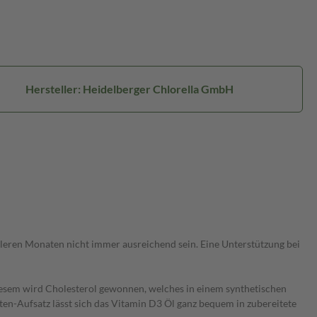
Hersteller: Heidelberger Chlorella GmbH
kleren Monaten nicht immer ausreichend sein. Eine Unterstützung bei
esem wird Cholesterol gewonnen, welches in einem synthetischen
ten-Aufsatz lässt sich das Vitamin D3 Öl ganz bequem in zubereitete