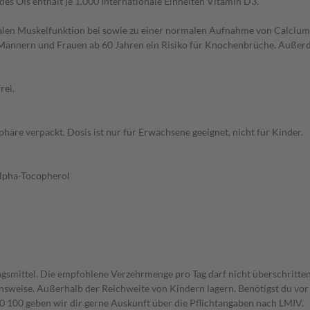
es Öls enthält je 1.000 Internationale Einheiten Vitamin D3.
len Muskelfunktion bei sowie zu einer normalen Aufnahme von Calcium und
i Männern und Frauen ab 60 Jahren ein Risiko für Knochenbrüche. Auße
rei.
phäre verpackt. Dosis ist nur für Erwachsene geeignet, nicht für Kinder.
alpha-Tocopherol
gsmittel. Die empfohlene Verzehrmenge pro Tag darf nicht überschritten
weise. Außerhalb der Reichweite von Kindern lagern. Benötigst du vor 
00 geben wir dir gerne Auskunft über die Pflichtangaben nach LMIV.