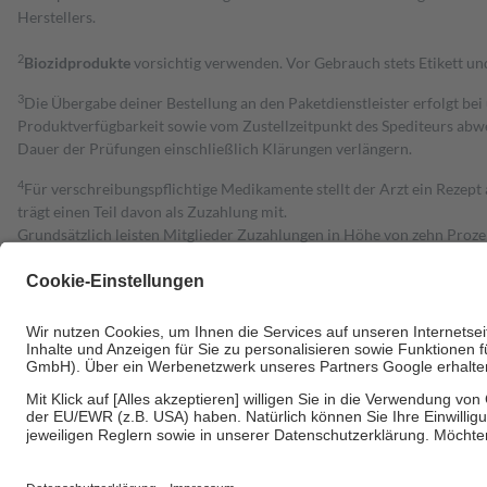
Herstellers.
2
Biozidprodukte
vorsichtig verwenden. Vor Gebrauch stets Etikett u
3
Die Übergabe deiner Bestellung an den Paketdienstleister erfolgt bei
Produktverfügbarkeit sowie vom Zustellzeitpunkt des Spediteurs abwe
Dauer der Prüfungen einschließlich Klärungen verlängern.
4
Für verschreibungspflichtige Medikamente stellt der Arzt ein Rezept 
trägt einen Teil davon als Zuzahlung mit.
Grundsätzlich leisten Mitglieder Zuzahlungen in Höhe von zehn Proz
zu entrichten.
Diese Regeln gelten grundsätzlich auch für Online-Apotheken.
Bei Heilmitteln und häuslicher Krankenpflege beträgt die Zuzahlung 
Um das Engagement der Versicherten für ihre eigene Gesundheit zu stä
• Kindern und Jugendlichen bis zum vollendeten 18. Lebensjahr mit
• Untersuchungen zur Vorsorge und Früherkennung, die von der GKV
• empfohlenen Schutzimpfungen
• Harn- und Blutteststreifen
Wir nutzen Trusted Shops als unabhängigen Dienstleister für die Ein
Informationen findest du hier: https://help.etrusted.com/hc/de/arti