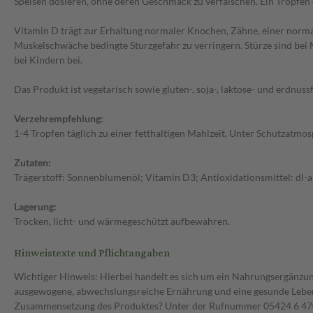
Speisen dosieren, ohne deren Geschmack zu verfälschen. Ein Tropfen d
Vitamin D trägt zur Erhaltung normaler Knochen, Zähne, einer norma
Muskelschwäche bedingte Sturzgefahr zu verringern. Stürze sind be
bei Kindern bei.
Das Produkt ist vegetarisch sowie gluten-, soja-, laktose- und erdnussf
Verzehrempfehlung:
1-4 Tropfen täglich zu einer fetthaltigen Mahlzeit. Unter Schutzatmos
Zutaten:
Trägerstoff: Sonnenblumenöl; Vitamin D3; Antioxidationsmittel: dl-
Lagerung:
Trocken, licht- und wärmegeschützt aufbewahren.
Hinweistexte und Pflichtangaben
Wichtiger Hinweis: Hierbei handelt es sich um ein Nahrungsergänzun
ausgewogene, abwechslungsreiche Ernährung und eine gesunde Lebens
Zusammensetzung des Produktes? Unter der Rufnummer 05424 6 470 1