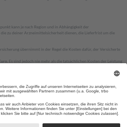
itpunkt kann je nach Region und in Abhängigkeit der
 zu deiner Arzneimittelsicherheit dienen, die Lieferfrist um die
ersicherung übernimmt in der Regel die Kosten dafür, der Versicherte
Euro.
Es sind jedoch nie mehr als die tatsächlichen Kosten der Leistung
e Zuzahlungen
an bei:
herzustellen, dass es sich um echte Bewertungen handelt. Mehr