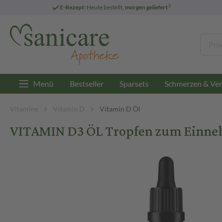
3
E-Rezept:
Heute bestellt,
morgen geliefert
Menü
Bestseller
Sparsets
Schmerzen & Ver
Vitamine
Vitamin D
Vitamin D Öl
VITAMIN D3 ÖL Tropfen zum Einne