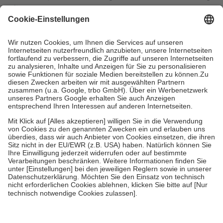
mit.
Grundsätzlich leisten Mitglieder Zuzahlungen in Höhe von zehn
Prozent des Abgabepreises,
mindestens
jedoch
fünf Euro
und
höchstens zehn Euro.
Es sind jedoch nie mehr als die tatsächlichen
Kosten der Leistung zu entrichten.
Diese Regeln gelten grundsätzlich auch für Online-Apotheken.
Bei Heilmitteln und häuslicher Krankenpflege beträgt die
Zuzahlung zehn Prozent der Kosten sowie zehn Euro je
Verordnung.
Um das Engagement der Versicherten für ihre eigene Gesundheit zu
stärken und die besondere Stellung der Familie zu unterstützen,
fallen
keine Zuzahlungen
an bei:
• Kindern und Jugendlichen bis zum vollendeten 18. Lebensjahr
mit Ausnahme der Fahrkosten
• Untersuchungen zur Vorsorge und Früherkennung, die von der
GKV getragen werden
• empfohlenen Schutzimpfungen
• Harn- und Blutteststreifen
Wir nutzen Trusted Shops als unabhängigen Dienstleister für die
Einholung von Bewertungen. Trusted Shops hat Maßnahmen