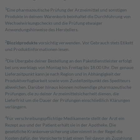
1
Eine pharmazeutische Prüfung der Arzneimittel und sonstigen
Produkte in deinem Warenkorb beinhaltet die Durchführung von
Wechselwirkungschecks und die Prüfung etwaiger
Anwendungshinweise des Herstellers.
2
Biozidprodukte
vorsichtig verwenden. Vor Gebrauch stets Etikett
und Produktinformationen lesen.
3
Die Übergabe deiner Bestellung an den Paketdienstleister erfolgt
bei uns werktags von Montag bis Freitag bis 18:00 Uhr. Der genaue
Lieferzeitpunkt kann je nach Region und in Abhängigkeit der
Produktverfügbarkeit sowie vom Zustellzeitpunkt des Spediteurs
abweichen. Darüber hinaus können notwendige pharmazeutische
Prüfungen, die zu deiner Arzneimittelsicherheit dienen, die
Lieferfrist um die Dauer der Prüfungen einschließlich Klärungen
verlängern.
4
Für verschreibungspflichtige Medikamente stellt der Arzt ein
Rezept aus und der Patient erhält sie in der Apotheke. Die
gesetzliche Krankenversicherung übernimmt in der Regel die
Kosten dafür, der Versicherte trägt einen Teil davon als Zuzahlung