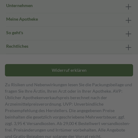
Unternehmen
Meine Apotheke
So geht's
Rechtliches
Widerruf erklären
Zu Risiken und Nebenwirkungen lesen Sie die Packungsbeilage und
fragen Sie Ihre Ärztin, Ihren Arzt oder in Ihrer Apotheke. AVP:
Üblicher Apothekenverkaufspreis berechnet nach der
Arzneimittelpreisverordnung. UVP: Unverbindliche
Preisempfehlung des Herstellers. Die angegebenen Preise
beinhalten die gesetzlich vorgeschriebene Mehrwertsteuer, ggf.
zzgl. 3,95 € Versandkosten. Ab 29,00 € Bestell­wert versand­kosten­
frei. Preisänderungen und Irrtümer vorbehalten. Alle Angebote
und Gratis-Beigaben nur solange der Vorrat reicht.