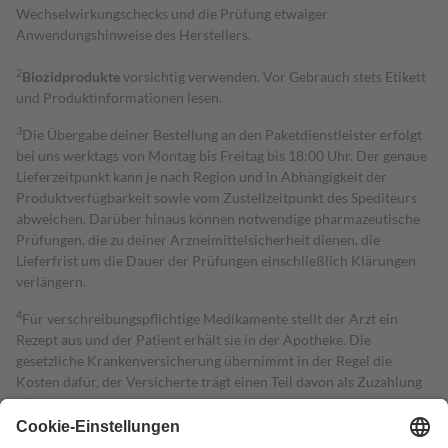
Wechselwirkungschecks und die Prüfung etwaiger
Anwendungshinweise des Herstellers.
2
Biozidprodukte
vorsichtig verwenden. Vor Gebrauch stets Etikett
und Produktinformationen lesen.
3
Die Übergabe deiner Bestellung an den Paketdienstleister erfolgt
bei uns werktags von Montag bis Freitag bis 18:00 Uhr. Der genaue
Lieferzeitpunkt kann je nach Region und in Abhängigkeit der
Produktverfügbarkeit sowie vom Zustellzeitpunkt des Spediteurs
abweichen. Darüber hinaus können notwendige pharmazeutische
Prüfungen, die zu deiner Arzneimittelsicherheit dienen, die
Lieferfrist um die Dauer der Prüfungen einschließlich Klärungen
verlängern.
4
Für verschreibungspflichtige Medikamente stellt der Arzt ein
Rezept aus und der Patient erhält sie in der Apotheke. Die
gesetzliche Krankenversicherung übernimmt in der Regel die
Kosten dafür, der Versicherte trägt einen Teil davon als Zuzahlung
mit.
Grundsätzlich leisten Mitglieder Zuzahlungen in Höhe von zehn
Prozent des Abgabepreises,
mindestens
jedoch
fünf Euro
und