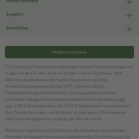
Meine Apotheke
So geht's
Rechtliches
Widerruf erklären
Zu Risiken und Nebenwirkungen lesen Sie die Packungsbeilage und
fragen Sie Ihre Ärztin, Ihren Arzt oder in Ihrer Apotheke. AVP:
Üblicher Apothekenverkaufspreis berechnet nach der
Arzneimittelpreisverordnung. UVP: Unverbindliche
Preisempfehlung des Herstellers. Die angegebenen Preise
beinhalten die gesetzlich vorgeschriebene Mehrwertsteuer, ggf.
zzgl. 3,95 € Versandkosten. Ab 29,00 € Bestell­wert versand­kosten­
frei. Preisänderungen und Irrtümer vorbehalten. Alle Angebote
und Gratis-Beigaben nur solange der Vorrat reicht.
1
Eine pharmazeutische Prüfung der Arzneimittel und sonstigen
Produkte in deinem Warenkorb beinhaltet die Durchführung von