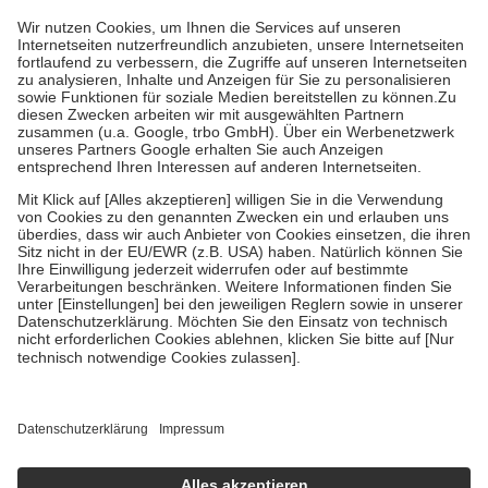
höchstens zehn Euro.
Es sind jedoch nie mehr als die tatsächlichen
Kosten der Leistung zu entrichten.
Diese Regeln gelten grundsätzlich auch für Online-Apotheken.
Bei Heilmitteln und häuslicher Krankenpflege beträgt die
Zuzahlung zehn Prozent der Kosten sowie zehn Euro je
Verordnung.
Um das Engagement der Versicherten für ihre eigene Gesundheit zu
stärken und die besondere Stellung der Familie zu unterstützen,
fallen
keine Zuzahlungen
an bei:
• Kindern und Jugendlichen bis zum vollendeten 18. Lebensjahr
mit Ausnahme der Fahrkosten
• Untersuchungen zur Vorsorge und Früherkennung, die von der
GKV getragen werden
• empfohlenen Schutzimpfungen
• Harn- und Blutteststreifen
Wir nutzen Trusted Shops als unabhängigen Dienstleister für die
Einholung von Bewertungen. Trusted Shops hat Maßnahmen
getroffen, um sicherzustellen, dass es sich um echte Bewertungen
handelt. Mehr Informationen findest du hier:
https://help.etrusted.com/hc/de/articles/4419944605341