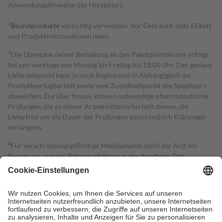
Anwendungshinweise des Herstellers.
2
Biozidprodukte
vorsichtig verwenden. Vor Gebrauch stets Etikett
und Produktinformationen lesen.
3
Die Übergabe deiner Bestellung an den Paketdienstleister erfolgt
bei uns werktags von Montag bis Freitag bis 18:00 Uhr. Der genaue
Lieferzeitpunkt kann je nach Region und in Abhängigkeit der
Produktverfügbarkeit sowie vom Zustellzeitpunkt des Spediteurs
abweichen. Darüber hinaus können notwendige pharmazeutische
Prüfungen, die zu deiner Arzneimittelsicherheit dienen, die
Lieferfrist um die Dauer der Prüfungen einschließlich Klärungen
verlängern.
4
Für verschreibungspflichtige Medikamente stellt der Arzt ein
Rezept aus und der Patient erhält sie in der Apotheke. Die
gesetzliche Krankenversicherung übernimmt in der Regel die
Kosten dafür, der Versicherte trägt einen Teil davon als Zuzahlung
mit.
Grundsätzlich leisten Mitglieder Zuzahlungen in Höhe von zehn
Prozent des Abgabepreises,
mindestens
jedoch
fünf Euro
und
höchstens zehn Euro.
Es sind jedoch nie mehr als die tatsächlichen