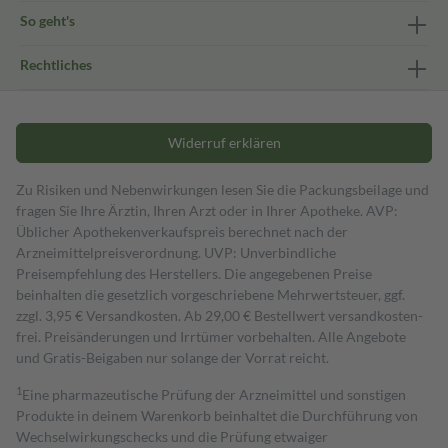
So geht's
Rechtliches
Widerruf erklären
Zu Risiken und Nebenwirkungen lesen Sie die Packungsbeilage und
fragen Sie Ihre Ärztin, Ihren Arzt oder in Ihrer Apotheke. AVP:
Üblicher Apothekenverkaufspreis berechnet nach der
Arzneimittelpreisverordnung. UVP: Unverbindliche
Preisempfehlung des Herstellers. Die angegebenen Preise
beinhalten die gesetzlich vorgeschriebene Mehrwertsteuer, ggf.
zzgl. 3,95 € Versandkosten. Ab 29,00 € Bestell­wert versand­kosten­
frei. Preisänderungen und Irrtümer vorbehalten. Alle Angebote
und Gratis-Beigaben nur solange der Vorrat reicht.
1
Eine pharmazeutische Prüfung der Arzneimittel und sonstigen
Produkte in deinem Warenkorb beinhaltet die Durchführung von
Wechselwirkungschecks und die Prüfung etwaiger