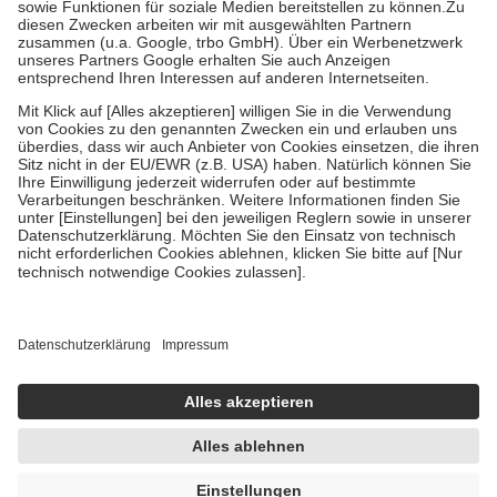
Kosten der Leistung zu entrichten.
Diese Regeln gelten grundsätzlich auch für Online-Apotheken.
Bei Heilmitteln und häuslicher Krankenpflege beträgt die
Zuzahlung zehn Prozent der Kosten sowie zehn Euro je
Verordnung.
Um das Engagement der Versicherten für ihre eigene Gesundheit zu
stärken und die besondere Stellung der Familie zu unterstützen,
fallen
keine Zuzahlungen
an bei:
• Kindern und Jugendlichen bis zum vollendeten 18. Lebensjahr
mit Ausnahme der Fahrkosten
• Untersuchungen zur Vorsorge und Früherkennung, die von der
GKV getragen werden
• empfohlenen Schutzimpfungen
• Harn- und Blutteststreifen
Wir nutzen Trusted Shops als unabhängigen Dienstleister für die
Einholung von Bewertungen. Trusted Shops hat Maßnahmen
getroffen, um sicherzustellen, dass es sich um echte Bewertungen
handelt. Mehr Informationen findest du hier:
https://help.etrusted.com/hc/de/articles/4419944605341