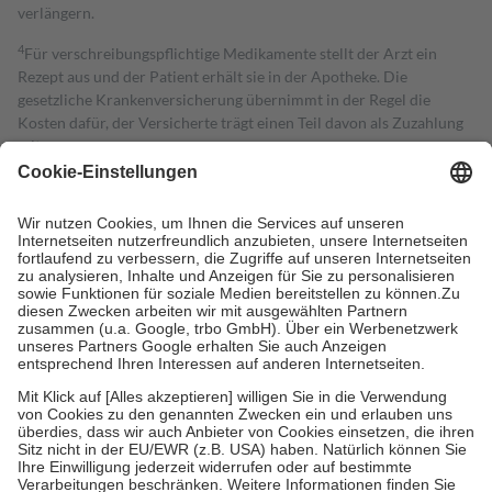
verlängern.
4
Für verschreibungspflichtige Medikamente stellt der Arzt ein
Rezept aus und der Patient erhält sie in der Apotheke. Die
gesetzliche Krankenversicherung übernimmt in der Regel die
Kosten dafür, der Versicherte trägt einen Teil davon als Zuzahlung
mit.
Grundsätzlich leisten Mitglieder Zuzahlungen in Höhe von zehn
Prozent des Abgabepreises,
mindestens
jedoch
fünf Euro
und
höchstens zehn Euro.
Es sind jedoch nie mehr als die tatsächlichen
Kosten der Leistung zu entrichten.
Diese Regeln gelten grundsätzlich auch für Online-Apotheken.
Bei Heilmitteln und häuslicher Krankenpflege beträgt die
Zuzahlung zehn Prozent der Kosten sowie zehn Euro je
Verordnung.
Um das Engagement der Versicherten für ihre eigene Gesundheit zu
stärken und die besondere Stellung der Familie zu unterstützen,
fallen
keine Zuzahlungen
an bei:
• Kindern und Jugendlichen bis zum vollendeten 18. Lebensjahr
mit Ausnahme der Fahrkosten
• Untersuchungen zur Vorsorge und Früherkennung, die von der
GKV getragen werden