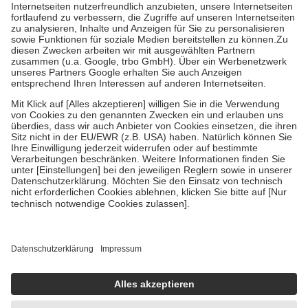
Kosten der Leistung zu entrichten.
Diese Regeln gelten grundsätzlich auch für Online-Apotheken.
Bei Heilmitteln und häuslicher Krankenpflege beträgt die
Zuzahlung zehn Prozent der Kosten sowie zehn Euro je
Verordnung.
Um das Engagement der Versicherten für ihre eigene Gesundheit zu
stärken und die besondere Stellung der Familie zu unterstützen,
fallen
keine Zuzahlungen
an bei:
• Kindern und Jugendlichen bis zum vollendeten 18. Lebensjahr
mit Ausnahme der Fahrkosten
• Untersuchungen zur Vorsorge und Früherkennung, die von der
GKV getragen werden
• empfohlenen Schutzimpfungen
• Harn- und Blutteststreifen
Wir nutzen Trusted Shops als unabhängigen Dienstleister für die
Einholung von Bewertungen. Trusted Shops hat Maßnahmen
getroffen, um sicherzustellen, dass es sich um echte Bewertungen
handelt. Mehr Informationen findest du hier:
https://help.etrusted.com/hc/de/articles/4419944605341
Einige Bilder und Inhalte wurden unter Zuhilfenahme künstlicher