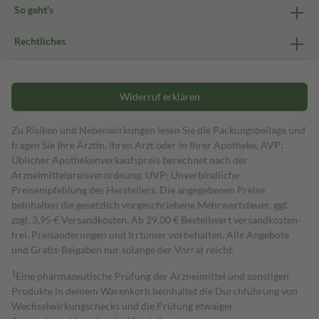
So geht's
Rechtliches
Widerruf erklären
Zu Risiken und Nebenwirkungen lesen Sie die Packungsbeilage und
fragen Sie Ihre Ärztin, Ihren Arzt oder in Ihrer Apotheke. AVP:
Üblicher Apothekenverkaufspreis berechnet nach der
Arzneimittelpreisverordnung. UVP: Unverbindliche
Preisempfehlung des Herstellers. Die angegebenen Preise
beinhalten die gesetzlich vorgeschriebene Mehrwertsteuer, ggf.
zzgl. 3,95 € Versandkosten. Ab 29,00 € Bestell­wert versand­kosten­
frei. Preisänderungen und Irrtümer vorbehalten. Alle Angebote
und Gratis-Beigaben nur solange der Vorrat reicht.
1
Eine pharmazeutische Prüfung der Arzneimittel und sonstigen
Produkte in deinem Warenkorb beinhaltet die Durchführung von
Wechselwirkungschecks und die Prüfung etwaiger