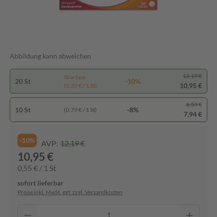
Abbildung kann abweichen
12,19 €
Spartipp
20 St
-10%
10,95 €
(0,55 € / 1 St)
8,59 €
10 St
-8%
(0,79 € / 1 St)
7,94 €
-10%
AVP:
12,19 €
10,95 €
0,55 € / 1 St
sofort lieferbar
Preise inkl. MwSt. ggf. zzgl. Versandkosten