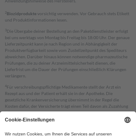
Anwendungshinweise des Herstellers.
2
Biozidprodukte
vorsichtig verwenden. Vor Gebrauch stets Etikett
und Produktinformationen lesen.
3
Die Übergabe deiner Bestellung an den Paketdienstleister erfolgt
bei uns werktags von Montag bis Freitag bis 18:00 Uhr. Der genaue
Lieferzeitpunkt kann je nach Region und in Abhängigkeit der
Produktverfügbarkeit sowie vom Zustellzeitpunkt des Spediteurs
abweichen. Darüber hinaus können notwendige pharmazeutische
Prüfungen, die zu deiner Arzneimittelsicherheit dienen, die
Lieferfrist um die Dauer der Prüfungen einschließlich Klärungen
verlängern.
4
Für verschreibungspflichtige Medikamente stellt der Arzt ein
Rezept aus und der Patient erhält sie in der Apotheke. Die
gesetzliche Krankenversicherung übernimmt in der Regel die
Kosten dafür, der Versicherte trägt einen Teil davon als Zuzahlung
mit.
Grundsätzlich leisten Mitglieder Zuzahlungen in Höhe von zehn
Prozent des Abgabepreises,
mindestens
jedoch
fünf Euro
und
höchstens zehn Euro.
Es sind jedoch nie mehr als die tatsächlichen