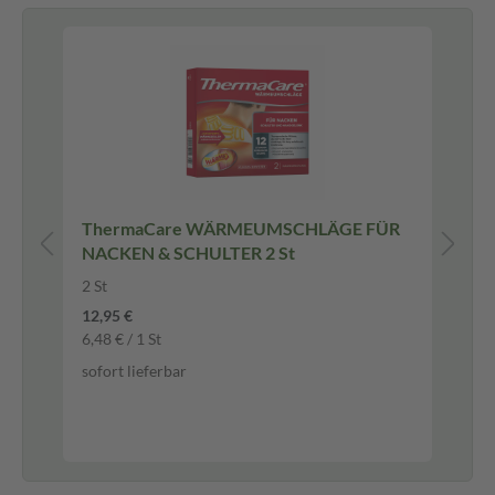
ThermaCare WÄRMEUMSCHLÄGE FÜR
Ma
NACKEN & SCHULTER 2 St
Ka
90 
2 St
Ka
12,95 €
6,48 € / 1 St
-1
sofort lieferbar
24,
257
sof