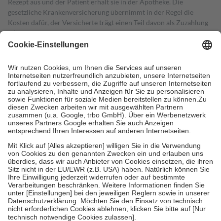
Rezept aus und der Patient erhält sie in der Apotheke. Die
gesetzliche Krankenversicherung übernimmt in der Regel die
Kosten dafür, der Versicherte trägt einen Teil davon als Zuzahlung
mit.
Grundsätzlich leisten Mitglieder Zuzahlungen in Höhe von zehn
Prozent des Abgabepreises,
mindestens
jedoch
fünf Euro
und
höchstens zehn Euro.
Es sind jedoch nie mehr als die tatsächlichen
Kosten der Leistung zu entrichten.
Diese Regeln gelten grundsätzlich auch für Online-Apotheken.
Bei Heilmitteln und häuslicher Krankenpflege beträgt die
Zuzahlung zehn Prozent der Kosten sowie zehn Euro je
Verordnung.
Um das Engagement der Versicherten für ihre eigene Gesundheit zu
stärken und die besondere Stellung der Familie zu unterstützen,
fallen
keine Zuzahlungen
an bei:
• Kindern und Jugendlichen bis zum vollendeten 18. Lebensjahr
mit Ausnahme der Fahrkosten
• Untersuchungen zur Vorsorge und Früherkennung, die von der
GKV getragen werden
• empfohlenen Schutzimpfungen
• Harn- und Blutteststreifen