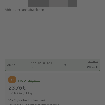
Abbildung kann abweichen
24,95 €
45 g (528,00 € / 1
30 St
-5%
23,76 €
kg)
-5%
UVP:
24,95 €
23,76 €
528,00 € / 1 kg
Verfügbarkeit unbekannt
Preise inkl. MwSt. ggf. zzgl. Versandkosten