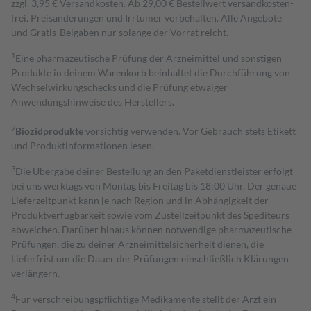
zzgl. 3,95 € Versandkosten. Ab 29,00 € Bestell­wert versand­kosten­
frei. Preisänderungen und Irrtümer vorbehalten. Alle Angebote
und Gratis-Beigaben nur solange der Vorrat reicht.
1
Eine pharmazeutische Prüfung der Arzneimittel und sonstigen
Produkte in deinem Warenkorb beinhaltet die Durchführung von
Wechselwirkungschecks und die Prüfung etwaiger
Anwendungshinweise des Herstellers.
2
Biozidprodukte
vorsichtig verwenden. Vor Gebrauch stets Etikett
und Produktinformationen lesen.
3
Die Übergabe deiner Bestellung an den Paketdienstleister erfolgt
bei uns werktags von Montag bis Freitag bis 18:00 Uhr. Der genaue
Lieferzeitpunkt kann je nach Region und in Abhängigkeit der
Produktverfügbarkeit sowie vom Zustellzeitpunkt des Spediteurs
abweichen. Darüber hinaus können notwendige pharmazeutische
Prüfungen, die zu deiner Arzneimittelsicherheit dienen, die
Lieferfrist um die Dauer der Prüfungen einschließlich Klärungen
verlängern.
4
Für verschreibungspflichtige Medikamente stellt der Arzt ein