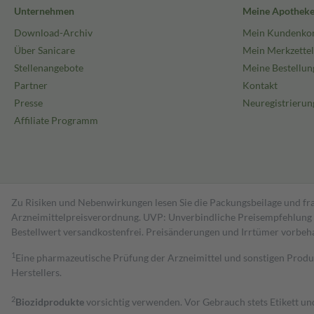
Unternehmen
Meine Apothek
Download-Archiv
Mein Kundenko
Über Sanicare
Mein Merkzettel
Stellenangebote
Meine Bestellun
Partner
Kontakt
Presse
Neuregistrierun
Affiliate Programm
Zu Risiken und Nebenwirkungen lesen Sie die Packungsbeilage und fra
Arzneimittelpreisverordnung. UVP: Unverbindliche Preisempfehlung de
Bestell­wert versand­kosten­frei. Preisänderungen und Irrtümer vorbeh
1
Eine pharmazeutische Prüfung der Arzneimittel und sonstigen Pro
Herstellers.
2
Biozidprodukte
vorsichtig verwenden. Vor Gebrauch stets Etikett u