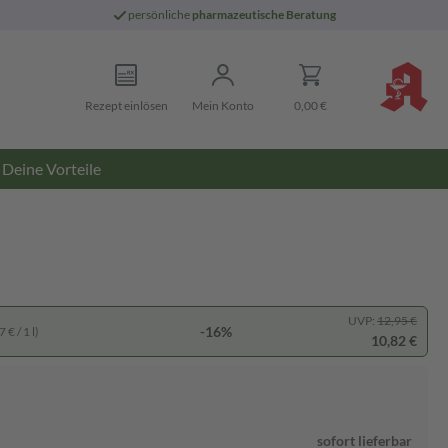
persönliche
pharmazeutische Beratung
Rezept einlösen
Mein Konto
0,00 €
Deine Vorteile
UVP:
12,95 €
-16%
 € / 1 l)
10,82 €
sofort lieferbar