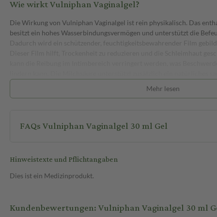
Wie wirkt Vulniphan Vaginalgel?
Die Wirkung von Vulniphan Vaginalgel ist rein physikalisch. Das en
besitzt ein hohes Wasserbindungsvermögen und unterstützt die Befe
Dadurch wird ein schützender, feuchtigkeitsbewahrender Film gebild
Dieser Film hilft, Trockenheit zu reduzieren und die Schleimhaut gesc
kann die Reibung im Intimbereich verringert werden, was Beschwerd
lindern kann. Die Milchsäure unterstützt zusätzlich ein natürliches sa
Mehr lesen
Wie wird Vulniphan Vaginalgel angewendet?
Du wendest Vulniphan Vaginalgel vaginal oder im äußeren Intimberei
FAQs Vulniphan Vaginalgel 30 ml Gel
kleine Menge des Gels mit einem Applikator oder sauberem Finger ei
Anwendung kann regelmäßig oder situativ erfolgen, beispielsweise be
belastenden Situationen.
Hinweistexte und Pflichtangaben
Anwendungstipps
Wende das Gel idealerweise abends an, damit es optimal einwirken ka
Dies ist ein Medizinprodukt.
mehrmals täglich verwenden. Achte auf eine hygienische Anwendung 
Gebrauch sorgfältig.
Kundenbewertungen: Vulniphan Vaginalgel 30 ml G
Das Gel eignet sich auch zur unterstützenden Pflege bei wiederkehre
Intimbereich.