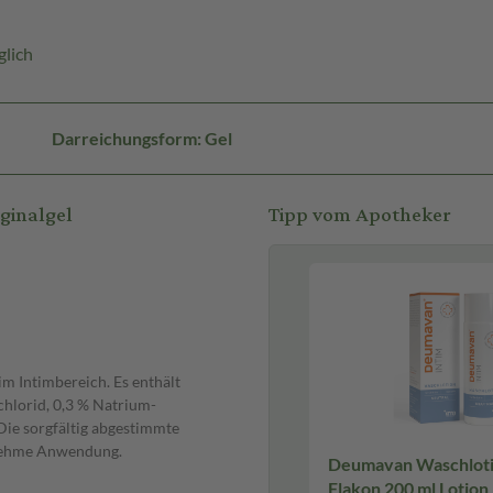
lich
Darreichungsform: Gel
ginalgel
Tipp vom Apotheker
m Intimbereich. Es enthält
chlorid, 0,3 % Natrium-
Die sorgfältig abgestimmte
enehme Anwendung.
Deumavan Waschloti
Flakon 200 ml Lotion