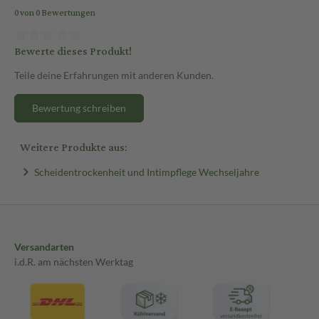
0 von 0 Bewertungen
Vulniphan Vaginalgel befeuchtet die Vaginalschleimhaut physikalisch 
Bewerte dieses Produkt!
Jetzt bequem online auf sanicare.de bestellen!
Teile deine Erfahrungen mit anderen Kunden.
Bewertung schreiben
Weitere Produkte aus:
Scheidentrockenheit und Intimpflege Wechseljahre
Versandarten
i.d.R. am nächsten Werktag