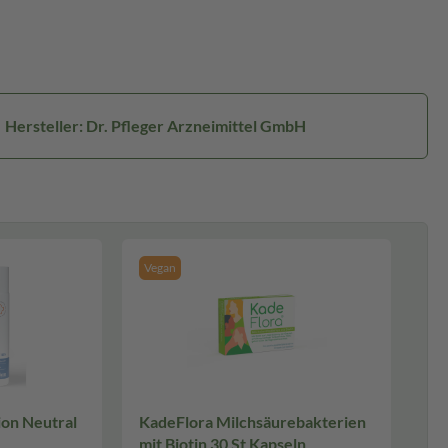
Hersteller: Dr. Pfleger Arzneimittel GmbH
Vegan
on Neutral
KadeFlora Milchsäurebakterien
mit Biotin 30 St Kapseln