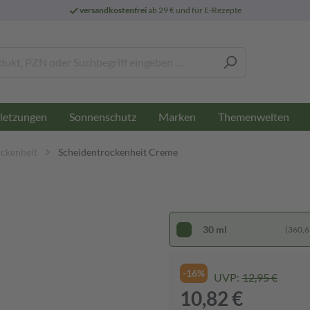
versandkostenfrei
ab 29 € und für E-Rezepte
letzungen
Sonnenschutz
Marken
Themenwelten
ockenheit
Scheidentrockenheit Creme
30 ml
(360,67
-16%
UVP:
12,95 €
10,82 €