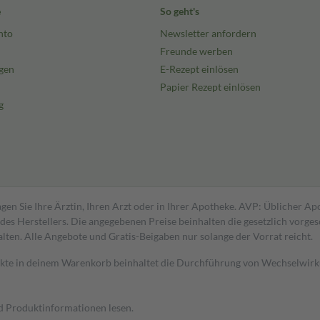
e
So geht's
nto
Newsletter anfordern
Freunde werben
gen
E-Rezept einlösen
Papier Rezept einlösen
g
gen Sie Ihre Ärztin, Ihren Arzt oder in Ihrer Apotheke. AVP: Üblicher A
s Herstellers. Die angegebenen Preise beinhalten die gesetzlich vorgesc
alten. Alle Angebote und Gratis-Beigaben nur solange der Vorrat reicht.
dukte in deinem Warenkorb beinhaltet die Durchführung von Wechselwir
nd Produktinformationen lesen.