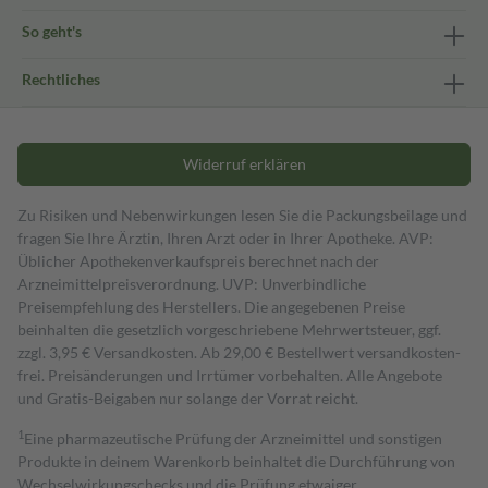
So geht's
Rechtliches
Widerruf erklären
Zu Risiken und Nebenwirkungen lesen Sie die Packungsbeilage und
fragen Sie Ihre Ärztin, Ihren Arzt oder in Ihrer Apotheke. AVP:
Üblicher Apothekenverkaufspreis berechnet nach der
Arzneimittelpreisverordnung. UVP: Unverbindliche
Preisempfehlung des Herstellers. Die angegebenen Preise
beinhalten die gesetzlich vorgeschriebene Mehrwertsteuer, ggf.
zzgl. 3,95 € Versandkosten. Ab 29,00 € Bestell­wert versand­kosten­
frei. Preisänderungen und Irrtümer vorbehalten. Alle Angebote
und Gratis-Beigaben nur solange der Vorrat reicht.
1
Eine pharmazeutische Prüfung der Arzneimittel und sonstigen
Produkte in deinem Warenkorb beinhaltet die Durchführung von
Wechselwirkungschecks und die Prüfung etwaiger