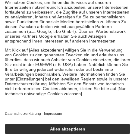
höchstens zehn Euro.
Es sind jedoch nie mehr als die tatsächlichen
Kosten der Leistung zu entrichten.
Diese Regeln gelten grundsätzlich auch für Online-Apotheken.
Bei Heilmitteln und häuslicher Krankenpflege beträgt die
Zuzahlung zehn Prozent der Kosten sowie zehn Euro je
Verordnung.
Um das Engagement der Versicherten für ihre eigene Gesundheit zu
stärken und die besondere Stellung der Familie zu unterstützen,
fallen
keine Zuzahlungen
an bei:
• Kindern und Jugendlichen bis zum vollendeten 18. Lebensjahr
mit Ausnahme der Fahrkosten
• Untersuchungen zur Vorsorge und Früherkennung, die von der
GKV getragen werden
• empfohlenen Schutzimpfungen
• Harn- und Blutteststreifen
Wir nutzen Trusted Shops als unabhängigen Dienstleister für die
Einholung von Bewertungen. Trusted Shops hat Maßnahmen
getroffen, um sicherzustellen, dass es sich um echte Bewertungen
handelt. Mehr Informationen findest du hier:
https://help.etrusted.com/hc/de/articles/4419944605341