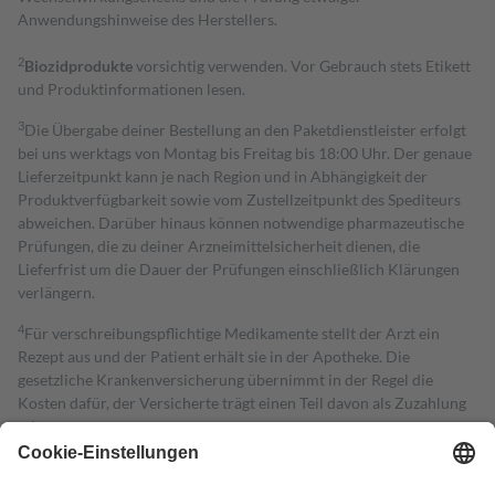
Anwendungshinweise des Herstellers.
2
Biozidprodukte
vorsichtig verwenden. Vor Gebrauch stets Etikett
und Produktinformationen lesen.
3
Die Übergabe deiner Bestellung an den Paketdienstleister erfolgt
bei uns werktags von Montag bis Freitag bis 18:00 Uhr. Der genaue
Lieferzeitpunkt kann je nach Region und in Abhängigkeit der
Produktverfügbarkeit sowie vom Zustellzeitpunkt des Spediteurs
abweichen. Darüber hinaus können notwendige pharmazeutische
Prüfungen, die zu deiner Arzneimittelsicherheit dienen, die
Lieferfrist um die Dauer der Prüfungen einschließlich Klärungen
verlängern.
4
Für verschreibungspflichtige Medikamente stellt der Arzt ein
Rezept aus und der Patient erhält sie in der Apotheke. Die
gesetzliche Krankenversicherung übernimmt in der Regel die
Kosten dafür, der Versicherte trägt einen Teil davon als Zuzahlung
mit.
Grundsätzlich leisten Mitglieder Zuzahlungen in Höhe von zehn
Prozent des Abgabepreises,
mindestens
jedoch
fünf Euro
und