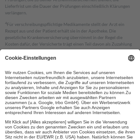
Lieferfrist um die Dauer der Prüfungen einschließlich Klärungen
verlängern.
4
Für verschreibungspflichtige Medikamente stellt der Arzt ein
Rezept aus und der Patient erhält sie in der Apotheke. Die
gesetzliche Krankenversicherung übernimmt in der Regel die
Kosten dafür, der Versicherte trägt einen Teil davon als Zuzahlung
mit.
Grundsätzlich leisten Mitglieder Zuzahlungen in Höhe von zehn
Prozent des Abgabepreises,
mindestens
jedoch
fünf Euro
und
höchstens zehn Euro.
Es sind jedoch nie mehr als die tatsächlichen
Kosten der Leistung zu entrichten.
Diese Regeln gelten grundsätzlich auch für Online-Apotheken.
Bei Heilmitteln und häuslicher Krankenpflege beträgt die
Zuzahlung zehn Prozent der Kosten sowie zehn Euro je
Verordnung.
Um das Engagement der Versicherten für ihre eigene Gesundheit zu
stärken und die besondere Stellung der Familie zu unterstützen,
fallen
keine Zuzahlungen
an bei:
• Kindern und Jugendlichen bis zum vollendeten 18. Lebensjahr
mit Ausnahme der Fahrkosten