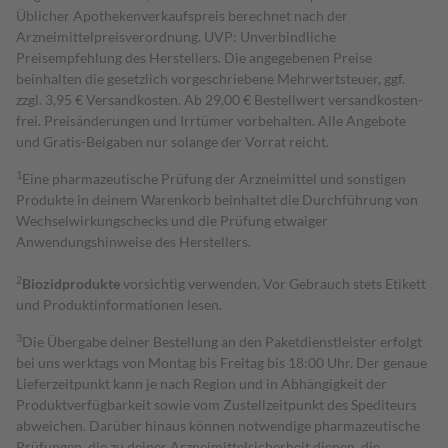
Üblicher Apothekenverkaufspreis berechnet nach der
Arzneimittelpreisverordnung. UVP: Unverbindliche
Preisempfehlung des Herstellers. Die angegebenen Preise
beinhalten die gesetzlich vorgeschriebene Mehrwertsteuer, ggf.
zzgl. 3,95 € Versandkosten. Ab 29,00 € Bestell­wert versand­kosten­
frei. Preisänderungen und Irrtümer vorbehalten. Alle Angebote
und Gratis-Beigaben nur solange der Vorrat reicht.
1
Eine pharmazeutische Prüfung der Arzneimittel und sonstigen
Produkte in deinem Warenkorb beinhaltet die Durchführung von
Wechselwirkungschecks und die Prüfung etwaiger
Anwendungshinweise des Herstellers.
2
Biozidprodukte
vorsichtig verwenden. Vor Gebrauch stets Etikett
und Produktinformationen lesen.
3
Die Übergabe deiner Bestellung an den Paketdienstleister erfolgt
bei uns werktags von Montag bis Freitag bis 18:00 Uhr. Der genaue
Lieferzeitpunkt kann je nach Region und in Abhängigkeit der
Produktverfügbarkeit sowie vom Zustellzeitpunkt des Spediteurs
abweichen. Darüber hinaus können notwendige pharmazeutische
Prüfungen, die zu deiner Arzneimittelsicherheit dienen, die