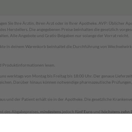
gen Sie Ihre Ärztin, Ihren Arzt oder in Ihrer Apotheke. AVP: Üblicher A
s Herstellers. Die angegebenen Preise beinhalten die gesetzlich vorgesc
alten. Alle Angebote und Gratis-Beigaben nur solange der Vorrat reicht.
dukte in deinem Warenkorb beinhaltet die Durchführung von Wechselwir
nd Produktinformationen lesen.
 uns werktags von Montag bis Freitag bis 18:00 Uhr. Der genaue Lieferze
ichen. Darüber hinaus können notwendige pharmazeutische Prüfungen, die
aus und der Patient erhält sie in der Apotheke. Die gesetzliche Krankenv
ent des Abgabepreises,
mindestens
jedoch
fünf Euro
und
höchstens zehn 
zehn Prozent der Kosten sowie zehn Euro je Verordnung.