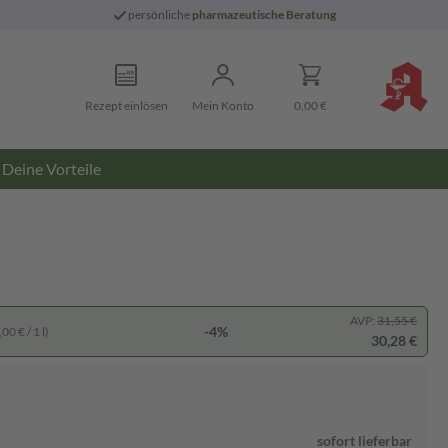
persönliche
pharmazeutische Beratung
Rezept einlösen
Mein Konto
0,00 €
Deine Vorteile
AVP:
31,55 €
-4%
00 € / 1 l)
30,28 €
sofort lieferbar