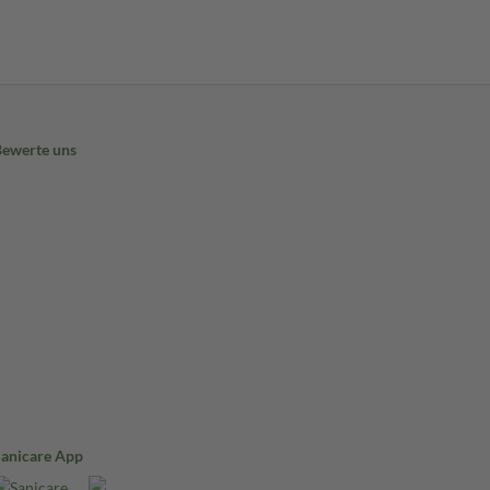
Bewerte uns
Sanicare App