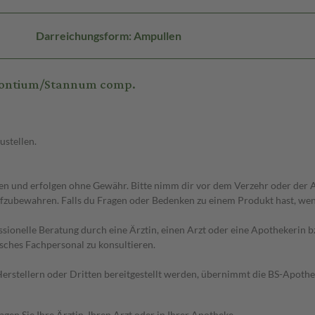
Darreichungsform: Ampullen
dontium/Stannum comp.
ustellen.
 und erfolgen ohne Gewähr. Bitte nimm dir vor dem Verzehr oder der An
fzubewahren. Falls du Fragen oder Bedenken zu einem Produkt hast, wende
essionelle Beratung durch eine Ärztin, einen Arzt oder eine Apothekerin
sches Fachpersonal zu konsultieren.
n Herstellern oder Dritten bereitgestellt werden, übernimmt die BS-Apot
en Sie Ihre Ärztin, Ihren Arzt oder in Ihrer Apotheke.