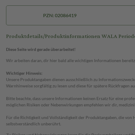
PZN: 02086419
Produktdetails/Produktinformationen WALA Perio
Diese Seite wird gerade überarbeitet!
Wir arbeiten daran, dir hier bald alle wichtigen Informationen bereitz
Wichtiger Hinweis:
Unsere Produktangaben dienen ausschließlich zu Informationszwecken
Warnhinweise sorgfältig zu lesen und diese für spätere Rückfragen au
Bitte beachte, dass unsere Informationen keinen Ersatz für eine prof
möglichen Risiken oder Nebenwirkungen empfehlen wir dir, medizini
Für die Richtigkeit und Vollständigkeit der Produktangaben, die vo
selbstverständlich unberührt.
Zu Risiken und Nebenwirkungen lesen Sie die Packungsbeilage und frag