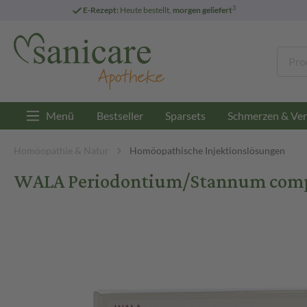
3
E-Rezept:
Heute bestellt,
morgen geliefert
Menü
Bestseller
Sparsets
Schmerzen & Ver
Homöopathie & Natur
Homöopathische Injektionslösungen
WALA Periodontium/Stannum comp