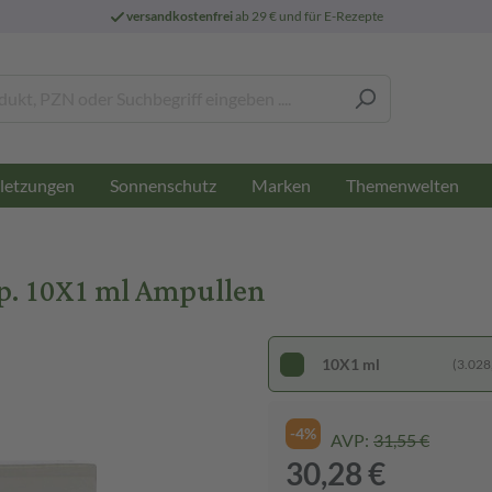
versandkostenfrei
ab 29 € und für E-Rezepte
letzungen
Sonnenschutz
Marken
Themenwelten
. 10X1 ml Ampullen
10X1 ml
(3.028,
-4%
AVP:
31,55 €
30,28 €