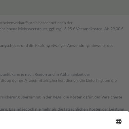
pothekenverkaufspreis berechnet nach der
hriebene Mehrwertsteuer, ggf. zzgl. 3,95 € Versandkosten. Ab 29,00 €
kungschecks und die Prüfung etwaiger Anwendungshinweise des
itpunkt kann je nach Region und in Abhängigkeit der
 zu deiner Arzneimittelsicherheit dienen, die Lieferfrist um die
ersicherung übernimmt in der Regel die Kosten dafür, der Versicherte
Euro.
Es sind jedoch nie mehr als die tatsächlichen Kosten der Leistung