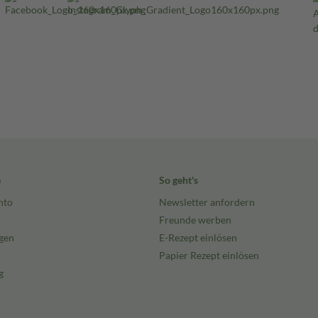
e
So geht's
nto
Newsletter anfordern
Freunde werben
gen
E-Rezept einlösen
Papier Rezept einlösen
g