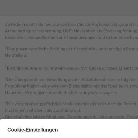
Zu Risiken und Nebenwirkungen lesen Sie die Packungsbeilage und fra
Arzneimittelpreisverordnung. UVP: Unverbindliche Preisempfehlung de
Bestell­wert versand­kosten­frei. Preisänderungen und Irrtümer vorbeh
1
Eine pharmazeutische Prüfung der Arzneimittel und sonstigen Pro
Herstellers.
2
Biozidprodukte
vorsichtig verwenden. Vor Gebrauch stets Etikett u
3
Die Übergabe deiner Bestellung an den Paketdienstleister erfolgt bei
Produktverfügbarkeit sowie vom Zustellzeitpunkt des Spediteurs abwe
Dauer der Prüfungen einschließlich Klärungen verlängern.
4
Für verschreibungspflichtige Medikamente stellt der Arzt ein Rezept 
trägt einen Teil davon als Zuzahlung mit.
Grundsätzlich leisten Mitglieder Zuzahlungen in Höhe von zehn Proz
zu entrichten.
Diese Regeln gelten grundsätzlich auch für Online-Apotheken.
Bei Heilmitteln und häuslicher Krankenpflege beträgt die Zuzahlung 