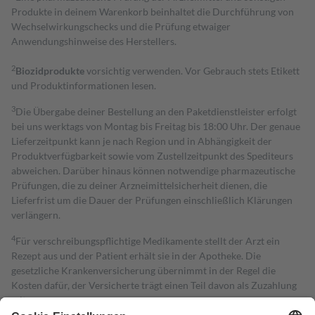
Produkte in deinem Warenkorb beinhaltet die Durchführung von
Wechselwirkungschecks und die Prüfung etwaiger
Anwendungshinweise des Herstellers.
2
Biozidprodukte
vorsichtig verwenden. Vor Gebrauch stets Etikett
und Produktinformationen lesen.
3
Die Übergabe deiner Bestellung an den Paketdienstleister erfolgt
bei uns werktags von Montag bis Freitag bis 18:00 Uhr. Der genaue
Lieferzeitpunkt kann je nach Region und in Abhängigkeit der
Produktverfügbarkeit sowie vom Zustellzeitpunkt des Spediteurs
abweichen. Darüber hinaus können notwendige pharmazeutische
Prüfungen, die zu deiner Arzneimittelsicherheit dienen, die
Lieferfrist um die Dauer der Prüfungen einschließlich Klärungen
verlängern.
4
Für verschreibungspflichtige Medikamente stellt der Arzt ein
Rezept aus und der Patient erhält sie in der Apotheke. Die
gesetzliche Krankenversicherung übernimmt in der Regel die
Kosten dafür, der Versicherte trägt einen Teil davon als Zuzahlung
mit.
Grundsätzlich leisten Mitglieder Zuzahlungen in Höhe von zehn