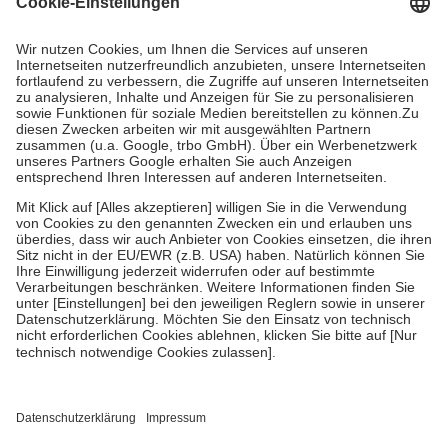
Prozent des Abgabepreises,
mindestens
jedoch
fünf Euro
und
höchstens zehn Euro.
Es sind jedoch nie mehr als die tatsächlichen
Kosten der Leistung zu entrichten.
Diese Regeln gelten grundsätzlich auch für Online-Apotheken.
Bei Heilmitteln und häuslicher Krankenpflege beträgt die
Zuzahlung zehn Prozent der Kosten sowie zehn Euro je
Verordnung.
Um das Engagement der Versicherten für ihre eigene Gesundheit zu
stärken und die besondere Stellung der Familie zu unterstützen,
fallen
keine Zuzahlungen
an bei:
• Kindern und Jugendlichen bis zum vollendeten 18. Lebensjahr
mit Ausnahme der Fahrkosten
• Untersuchungen zur Vorsorge und Früherkennung, die von der
GKV getragen werden
• empfohlenen Schutzimpfungen
• Harn- und Blutteststreifen
Wir nutzen Trusted Shops als unabhängigen Dienstleister für die
Einholung von Bewertungen. Trusted Shops hat Maßnahmen
getroffen, um sicherzustellen, dass es sich um echte Bewertungen
handelt. Mehr Informationen findest du hier: