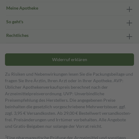
Meine Apotheke
So geht's
Rechtliches
Widerruf erklären
Zu Risiken und Nebenwirkungen lesen Sie die Packungsbeilage und
fragen Sie Ihre Ärztin, Ihren Arzt oder in Ihrer Apotheke. AVP:
Üblicher Apothekenverkaufspreis berechnet nach der
Arzneimittelpreisverordnung. UVP: Unverbindliche
Preisempfehlung des Herstellers. Die angegebenen Preise
beinhalten die gesetzlich vorgeschriebene Mehrwertsteuer, ggf.
zzgl. 3,95 € Versandkosten. Ab 29,00 € Bestell­wert versand­kosten­
frei. Preisänderungen und Irrtümer vorbehalten. Alle Angebote
und Gratis-Beigaben nur solange der Vorrat reicht.
1
Eine pharmazeutische Prüfung der Arzneimittel und sonstigen