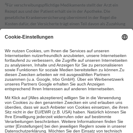
4
Für verschreibungspflichtige Medikamente stellt der Arzt ein
Rezept aus und der Patient erhält sie in der Apotheke. Die
gesetzliche Krankenversicherung übernimmt in der Regel die
Kosten dafür, der Versicherte trägt einen Teil davon als Zuzahlung
mit.
Grundsätzlich leisten Mitglieder Zuzahlungen in Höhe von zehn
Prozent des Abgabepreises,
mindestens
jedoch
fünf Euro
und
höchstens zehn Euro.
Es sind jedoch nie mehr als die tatsächlichen
Kosten der Leistung zu entrichten.
Diese Regeln gelten grundsätzlich auch für Online-Apotheken.
Bei Heilmitteln und häuslicher Krankenpflege beträgt die
Zuzahlung zehn Prozent der Kosten sowie zehn Euro je
Verordnung.
Um das Engagement der Versicherten für ihre eigene Gesundheit zu
stärken und die besondere Stellung der Familie zu unterstützen,
fallen
keine Zuzahlungen
an bei:
• Kindern und Jugendlichen bis zum vollendeten 18. Lebensjahr
mit Ausnahme der Fahrkosten
• Untersuchungen zur Vorsorge und Früherkennung, die von der
GKV getragen werden
• empfohlenen Schutzimpfungen