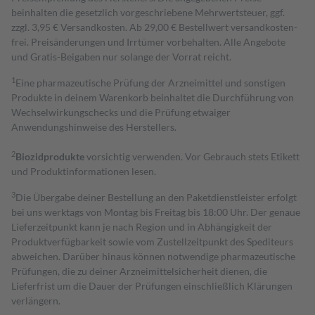
beinhalten die gesetzlich vorgeschriebene Mehrwertsteuer, ggf.
zzgl. 3,95 € Versandkosten. Ab 29,00 € Bestell­wert versand­kosten­
frei. Preisänderungen und Irrtümer vorbehalten. Alle Angebote
und Gratis-Beigaben nur solange der Vorrat reicht.
1
Eine pharmazeutische Prüfung der Arzneimittel und sonstigen
Produkte in deinem Warenkorb beinhaltet die Durchführung von
Wechselwirkungschecks und die Prüfung etwaiger
Anwendungshinweise des Herstellers.
2
Biozidprodukte
vorsichtig verwenden. Vor Gebrauch stets Etikett
und Produktinformationen lesen.
3
Die Übergabe deiner Bestellung an den Paketdienstleister erfolgt
bei uns werktags von Montag bis Freitag bis 18:00 Uhr. Der genaue
Lieferzeitpunkt kann je nach Region und in Abhängigkeit der
Produktverfügbarkeit sowie vom Zustellzeitpunkt des Spediteurs
abweichen. Darüber hinaus können notwendige pharmazeutische
Prüfungen, die zu deiner Arzneimittelsicherheit dienen, die
Lieferfrist um die Dauer der Prüfungen einschließlich Klärungen
verlängern.