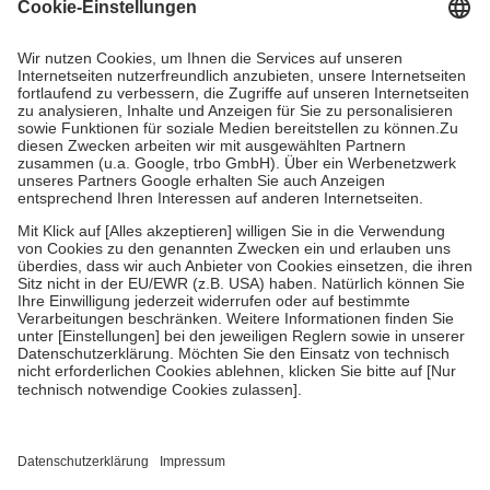
Grundsätzlich leisten Mitglieder Zuzahlungen in Höhe von zehn
Prozent des Abgabepreises,
mindestens
jedoch
fünf Euro
und
höchstens zehn Euro.
Es sind jedoch nie mehr als die tatsächlichen
Kosten der Leistung zu entrichten.
Diese Regeln gelten grundsätzlich auch für Online-Apotheken.
Bei Heilmitteln und häuslicher Krankenpflege beträgt die
Zuzahlung zehn Prozent der Kosten sowie zehn Euro je
Verordnung.
Um das Engagement der Versicherten für ihre eigene Gesundheit zu
stärken und die besondere Stellung der Familie zu unterstützen,
fallen
keine Zuzahlungen
an bei:
• Kindern und Jugendlichen bis zum vollendeten 18. Lebensjahr
mit Ausnahme der Fahrkosten
• Untersuchungen zur Vorsorge und Früherkennung, die von der
GKV getragen werden
• empfohlenen Schutzimpfungen
• Harn- und Blutteststreifen
Wir nutzen Trusted Shops als unabhängigen Dienstleister für die
Einholung von Bewertungen. Trusted Shops hat Maßnahmen
getroffen, um sicherzustellen, dass es sich um echte Bewertungen
handelt. Mehr Informationen findest du hier: