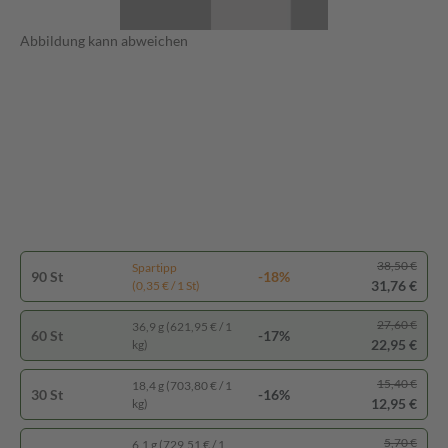
Abbildung kann abweichen
38,50 €
Spartipp
90 St
-18%
31,76 €
(0,35 € / 1 St)
27,60 €
36,9 g (621,95 € / 1
60 St
-17%
22,95 €
kg)
15,40 €
18,4 g (703,80 € / 1
30 St
-16%
12,95 €
kg)
5,70 €
6,1 g (729,51 € / 1