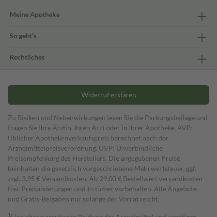
Meine Apotheke
So geht's
Rechtliches
Widerruf erklären
Zu Risiken und Nebenwirkungen lesen Sie die Packungsbeilage und
fragen Sie Ihre Ärztin, Ihren Arzt oder in Ihrer Apotheke. AVP:
Üblicher Apothekenverkaufspreis berechnet nach der
Arzneimittelpreisverordnung. UVP: Unverbindliche
Preisempfehlung des Herstellers. Die angegebenen Preise
beinhalten die gesetzlich vorgeschriebene Mehrwertsteuer, ggf.
zzgl. 3,95 € Versandkosten. Ab 29,00 € Bestell­wert versand­kosten­
frei. Preisänderungen und Irrtümer vorbehalten. Alle Angebote
und Gratis-Beigaben nur solange der Vorrat reicht.
1
Eine pharmazeutische Prüfung der Arzneimittel und sonstigen