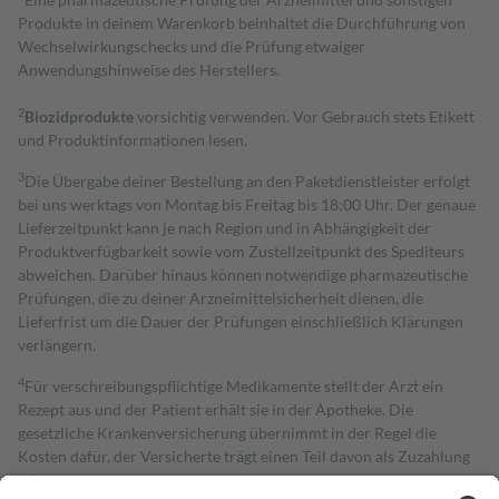
Produkte in deinem Warenkorb beinhaltet die Durchführung von
Wechselwirkungschecks und die Prüfung etwaiger
Anwendungshinweise des Herstellers.
2
Biozidprodukte
vorsichtig verwenden. Vor Gebrauch stets Etikett
und Produktinformationen lesen.
3
Die Übergabe deiner Bestellung an den Paketdienstleister erfolgt
bei uns werktags von Montag bis Freitag bis 18:00 Uhr. Der genaue
Lieferzeitpunkt kann je nach Region und in Abhängigkeit der
Produktverfügbarkeit sowie vom Zustellzeitpunkt des Spediteurs
abweichen. Darüber hinaus können notwendige pharmazeutische
Prüfungen, die zu deiner Arzneimittelsicherheit dienen, die
Lieferfrist um die Dauer der Prüfungen einschließlich Klärungen
verlängern.
4
Für verschreibungspflichtige Medikamente stellt der Arzt ein
Rezept aus und der Patient erhält sie in der Apotheke. Die
gesetzliche Krankenversicherung übernimmt in der Regel die
Kosten dafür, der Versicherte trägt einen Teil davon als Zuzahlung
mit.