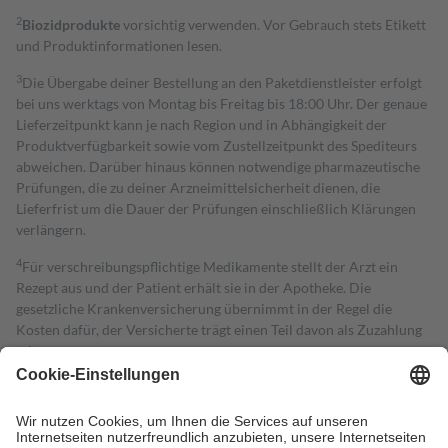
2
Biozidprodukte
vorsichtig verwenden. Vor Gebrauch stets Etikett
und Produktinformationen lesen.
3
Die Übergabe deiner Bestellung an den Paketdienstleister erfolgt
bei uns werktags von Montag bis Freitag bis 18:00 Uhr. Der genaue
Lieferzeitpunkt kann je nach Region und in Abhängigkeit der
Produktverfügbarkeit sowie vom Zustellzeitpunkt des Spediteurs
abweichen. Darüber hinaus können notwendige pharmazeutische
Prüfungen, die zu deiner Arzneimittelsicherheit dienen, die
Lieferfrist um die Dauer der Prüfungen einschließlich Klärungen
verlängern.
4
Für verschreibungspflichtige Medikamente stellt der Arzt ein
Rezept aus und der Patient erhält sie in der Apotheke. Die
gesetzliche Krankenversicherung übernimmt in der Regel die
Kosten dafür, der Versicherte trägt einen Teil davon als Zuzahlung
mit.
Grundsätzlich leisten Mitglieder Zuzahlungen in Höhe von zehn
Prozent des Abgabepreises,
mindestens
jedoch
fünf Euro
und
höchstens zehn Euro.
Es sind jedoch nie mehr als die tatsächlichen
Kosten der Leistung zu entrichten.