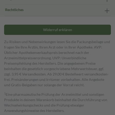
Rechtliches
Widerruf erklären
Zu Risiken und Nebenwirkungen lesen Sie die Packungsbeilage und
fragen Sie Ihre Ärztin, Ihren Arzt oder in Ihrer Apotheke. AVP:
Üblicher Apothekenverkaufspreis berechnet nach der
Arzneimittelpreisverordnung. UVP: Unverbindliche
Preisempfehlung des Herstellers. Die angegebenen Preise
beinhalten die gesetzlich vorgeschriebene Mehrwertsteuer, ggf.
zzgl. 3,95 € Versandkosten. Ab 29,00 € Bestell­wert versand­kosten­
frei. Preisänderungen und Irrtümer vorbehalten. Alle Angebote
und Gratis-Beigaben nur solange der Vorrat reicht.
1
Eine pharmazeutische Prüfung der Arzneimittel und sonstigen
Produkte in deinem Warenkorb beinhaltet die Durchführung von
Wechselwirkungschecks und die Prüfung etwaiger
Anwendungshinweise des Herstellers.