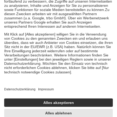
Diese Regeln gelten grundsätzlich auch für Online-Apotheken.
Bei Heilmitteln und häuslicher Krankenpflege beträgt die
Zuzahlung zehn Prozent der Kosten sowie zehn Euro je
Verordnung.
Um das Engagement der Versicherten für ihre eigene Gesundheit zu
stärken und die besondere Stellung der Familie zu unterstützen,
fallen
keine Zuzahlungen
an bei:
• Kindern und Jugendlichen bis zum vollendeten 18. Lebensjahr
mit Ausnahme der Fahrkosten
• Untersuchungen zur Vorsorge und Früherkennung, die von der
GKV getragen werden
• empfohlenen Schutzimpfungen
• Harn- und Blutteststreifen
Wir nutzen Trusted Shops als unabhängigen Dienstleister für die
Einholung von Bewertungen. Trusted Shops hat Maßnahmen
getroffen, um sicherzustellen, dass es sich um echte Bewertungen
handelt. Mehr Informationen findest du hier:
https://help.etrusted.com/hc/de/articles/4419944605341
Einige Bilder und Inhalte wurden unter Zuhilfenahme künstlicher
Intelligenz erstellt.