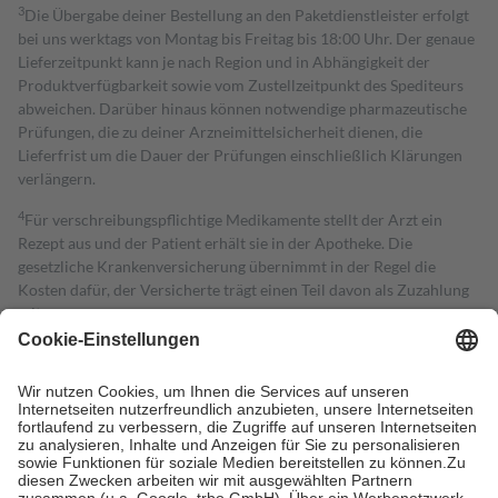
3
Die Übergabe deiner Bestellung an den Paketdienstleister erfolgt
bei uns werktags von Montag bis Freitag bis 18:00 Uhr. Der genaue
Lieferzeitpunkt kann je nach Region und in Abhängigkeit der
Produktverfügbarkeit sowie vom Zustellzeitpunkt des Spediteurs
abweichen. Darüber hinaus können notwendige pharmazeutische
Prüfungen, die zu deiner Arzneimittelsicherheit dienen, die
Lieferfrist um die Dauer der Prüfungen einschließlich Klärungen
verlängern.
4
Für verschreibungspflichtige Medikamente stellt der Arzt ein
Rezept aus und der Patient erhält sie in der Apotheke. Die
gesetzliche Krankenversicherung übernimmt in der Regel die
Kosten dafür, der Versicherte trägt einen Teil davon als Zuzahlung
mit.
Grundsätzlich leisten Mitglieder Zuzahlungen in Höhe von zehn
Prozent des Abgabepreises,
mindestens
jedoch
fünf Euro
und
höchstens zehn Euro.
Es sind jedoch nie mehr als die tatsächlichen
Kosten der Leistung zu entrichten.
Diese Regeln gelten grundsätzlich auch für Online-Apotheken.
Bei Heilmitteln und häuslicher Krankenpflege beträgt die
Zuzahlung zehn Prozent der Kosten sowie zehn Euro je