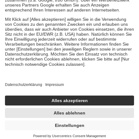
Verordnung.
Um das Engagement der Versicherten für ihre eigene Gesundheit zu
stärken und die besondere Stellung der Familie zu unterstützen,
fallen
keine Zuzahlungen
an bei:
• Kindern und Jugendlichen bis zum vollendeten 18. Lebensjahr
mit Ausnahme der Fahrkosten
• Untersuchungen zur Vorsorge und Früherkennung, die von der
GKV getragen werden
• empfohlenen Schutzimpfungen
• Harn- und Blutteststreifen
Wir nutzen Trusted Shops als unabhängigen Dienstleister für die
Einholung von Bewertungen. Trusted Shops hat Maßnahmen
getroffen, um sicherzustellen, dass es sich um echte Bewertungen
handelt. Mehr Informationen findest du hier:
https://help.etrusted.com/hc/de/articles/4419944605341
Einige Bilder und Inhalte wurden unter Zuhilfenahme künstlicher
Intelligenz erstellt.
UVP:
4,90 €
4,70 €