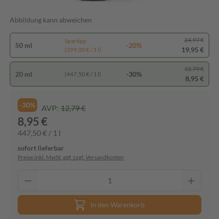
Abbildung kann abweichen
24,97 €
Spartipp
50 ml
-20%
19,95 €
(399,00 € / 1 l)
12,79 €
20 ml
-30%
(447,50 € / 1 l)
8,95 €
-30%
AVP:
12,79 €
8,95 €
447,50 € / 1 l
sofort lieferbar
Preise inkl. MwSt. ggf. zzgl. Versandkosten
In den Warenkorb