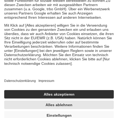
Zuzahlung zehn Prozent der Kosten sowie zehn Euro je
Verordnung.
Um das Engagement der Versicherten für ihre eigene Gesundheit zu
stärken und die besondere Stellung der Familie zu unterstützen,
fallen
keine Zuzahlungen
an bei:
• Kindern und Jugendlichen bis zum vollendeten 18. Lebensjahr
mit Ausnahme der Fahrkosten
• Untersuchungen zur Vorsorge und Früherkennung, die von der
GKV getragen werden
• empfohlenen Schutzimpfungen
• Harn- und Blutteststreifen
Wir nutzen Trusted Shops als unabhängigen Dienstleister für die
Einholung von Bewertungen. Trusted Shops hat Maßnahmen
getroffen, um sicherzustellen, dass es sich um echte Bewertungen
handelt. Mehr Informationen findest du hier:
https://help.etrusted.com/hc/de/articles/4419944605341
Einige Bilder und Inhalte wurden unter Zuhilfenahme künstlicher
Intelligenz erstellt.