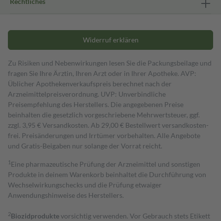
Rechtliches
Widerruf erklären
Zu Risiken und Nebenwirkungen lesen Sie die Packungsbeilage und
fragen Sie Ihre Ärztin, Ihren Arzt oder in Ihrer Apotheke. AVP:
Üblicher Apothekenverkaufspreis berechnet nach der
Arzneimittelpreisverordnung. UVP: Unverbindliche
Preisempfehlung des Herstellers. Die angegebenen Preise
beinhalten die gesetzlich vorgeschriebene Mehrwertsteuer, ggf.
zzgl. 3,95 € Versandkosten. Ab 29,00 € Bestell­wert versand­kosten­
frei. Preisänderungen und Irrtümer vorbehalten. Alle Angebote
und Gratis-Beigaben nur solange der Vorrat reicht.
1
Eine pharmazeutische Prüfung der Arzneimittel und sonstigen
Produkte in deinem Warenkorb beinhaltet die Durchführung von
Wechselwirkungschecks und die Prüfung etwaiger
Anwendungshinweise des Herstellers.
2
Biozidprodukte
vorsichtig verwenden. Vor Gebrauch stets Etikett