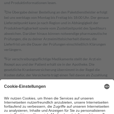
und Produktinformationen lesen.
3
Die Übergabe deiner Bestellung an den Paketdienstleister erfolgt
bei uns werktags von Montag bis Freitag bis 18:00 Uhr. Der genaue
Lieferzeitpunkt kann je nach Region und in Abhängigkeit der
Produktverfügbarkeit sowie vom Zustellzeitpunkt des Spediteurs
abweichen. Darüber hinaus können notwendige pharmazeutische
Prüfungen, die zu deiner Arzneimittelsicherheit dienen, die
Lieferfrist um die Dauer der Prüfungen einschließlich Klärungen
verlängern.
4
Für verschreibungspflichtige Medikamente stellt der Arzt ein
Rezept aus und der Patient erhält sie in der Apotheke. Die
gesetzliche Krankenversicherung übernimmt in der Regel die
Kosten dafür, der Versicherte trägt einen Teil davon als Zuzahlung
mit.
Grundsätzlich leisten Mitglieder Zuzahlungen in Höhe von zehn
Prozent des Abgabepreises,
mindestens
jedoch
fünf Euro
und
höchstens zehn Euro.
Es sind jedoch nie mehr als die tatsächlichen
Kosten der Leistung zu entrichten.
Diese Regeln gelten grundsätzlich auch für Online-Apotheken.
Bei Heilmitteln und häuslicher Krankenpflege beträgt die