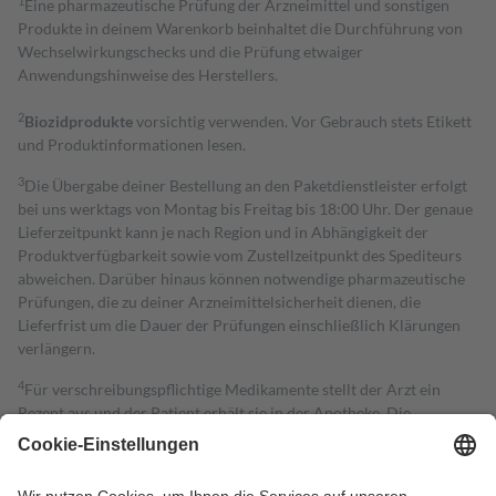
1
Eine pharmazeutische Prüfung der Arzneimittel und sonstigen
Produkte in deinem Warenkorb beinhaltet die Durchführung von
Wechselwirkungschecks und die Prüfung etwaiger
Anwendungshinweise des Herstellers.
2
Biozidprodukte
vorsichtig verwenden. Vor Gebrauch stets Etikett
und Produktinformationen lesen.
3
Die Übergabe deiner Bestellung an den Paketdienstleister erfolgt
bei uns werktags von Montag bis Freitag bis 18:00 Uhr. Der genaue
Lieferzeitpunkt kann je nach Region und in Abhängigkeit der
Produktverfügbarkeit sowie vom Zustellzeitpunkt des Spediteurs
abweichen. Darüber hinaus können notwendige pharmazeutische
Prüfungen, die zu deiner Arzneimittelsicherheit dienen, die
Lieferfrist um die Dauer der Prüfungen einschließlich Klärungen
verlängern.
4
Für verschreibungspflichtige Medikamente stellt der Arzt ein
Rezept aus und der Patient erhält sie in der Apotheke. Die
gesetzliche Krankenversicherung übernimmt in der Regel die
Kosten dafür, der Versicherte trägt einen Teil davon als Zuzahlung
mit.