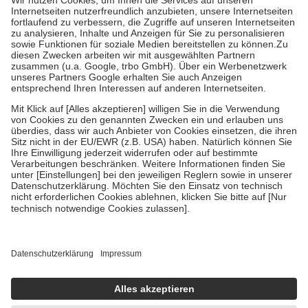
Grundsätzlich leisten Mitglieder Zuzahlungen in Höhe von zehn
Prozent des Abgabepreises,
mindestens
jedoch
fünf Euro
und
höchstens zehn Euro.
Es sind jedoch nie mehr als die tatsächlichen
Kosten der Leistung zu entrichten.
Diese Regeln gelten grundsätzlich auch für Online-Apotheken.
Bei Heilmitteln und häuslicher Krankenpflege beträgt die
Zuzahlung zehn Prozent der Kosten sowie zehn Euro je
Verordnung.
Um das Engagement der Versicherten für ihre eigene Gesundheit zu
stärken und die besondere Stellung der Familie zu unterstützen,
fallen
keine Zuzahlungen
an bei:
• Kindern und Jugendlichen bis zum vollendeten 18. Lebensjahr
mit Ausnahme der Fahrkosten
• Untersuchungen zur Vorsorge und Früherkennung, die von der
GKV getragen werden
• empfohlenen Schutzimpfungen
• Harn- und Blutteststreifen
Wir nutzen Trusted Shops als unabhängigen Dienstleister für die
Einholung von Bewertungen. Trusted Shops hat Maßnahmen
getroffen, um sicherzustellen, dass es sich um echte Bewertungen
handelt. Mehr Informationen findest du hier: