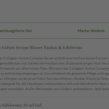
eichungsform: Gel
Marke: Weleda
-Falten Serum Blauer Enzian & Edelweiss
s Collagen+ Active Complex Serum enthält eine hochwirksame Formel mi
 Pigmentflecken und stärken die Hautbarriere. Ergänzend sorgen Aloe Ver
Duft stammt aus ätherischen Ölen. Wie wird das Collagen+ Active Comp
s es vollständig eingezogen ist. Anschließend die gewohnte Pflege auftra
der Allergien vorab einen Patch-Test durchführen. Studien Klinische Tes
 Geeignet für alle Hauttypen, insbesondere reife und dehydrierte Haut, 
gen vermeiden. Außer Reichweite von Kindern aufbewahren. Jetzt beque
 Edelweiss 30 ml Gel