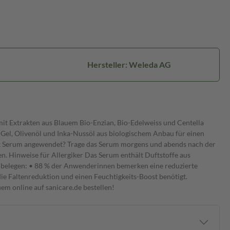
Hersteller: Weleda AG
t Extrakten aus Blauem Bio-Enzian, Bio-Edelweiss und Centella
a Gel, Olivenöl und Inka-Nussöl aus biologischem Anbau für einen
lex Serum angewendet? Trage das Serum morgens und abends nach der
gen. Hinweise für Allergiker Das Serum enthält Duftstoffe aus
ts belegen: • 88 % der Anwenderinnen bemerken eine reduzierte
die Faltenreduktion und einen Feuchtigkeits-Boost benötigt.
m online auf sanicare.de bestellen!