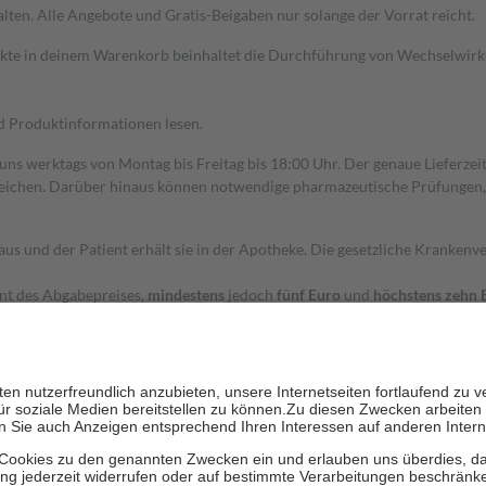
alten. Alle Angebote und Gratis-Beigaben nur solange der Vorrat reicht.
dukte in deinem Warenkorb beinhaltet die Durchführung von Wechselwir
nd Produktinformationen lesen.
 uns werktags von Montag bis Freitag bis 18:00 Uhr. Der genaue Lieferze
ichen. Darüber hinaus können notwendige pharmazeutische Prüfungen, die
aus und der Patient erhält sie in der Apotheke. Die gesetzliche Krankenv
ent des Abgabepreises,
mindestens
jedoch
fünf Euro
und
höchstens zehn 
zehn Prozent der Kosten sowie zehn Euro je Verordnung.
rken und die besondere Stellung der Familie zu unterstützen, fallen
kein
 Ausnahme der Fahrkosten
 getragen werden