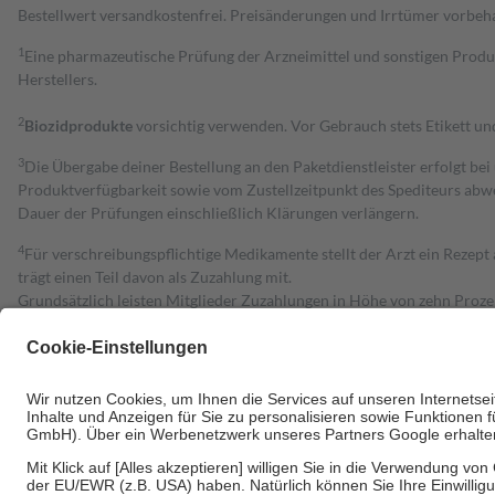
Bestell­wert versand­kosten­frei. Preisänderungen und Irrtümer vorbeh
1
Eine pharmazeutische Prüfung der Arzneimittel und sonstigen Pro
Herstellers.
2
Biozidprodukte
vorsichtig verwenden. Vor Gebrauch stets Etikett u
3
Die Übergabe deiner Bestellung an den Paketdienstleister erfolgt bei
Produktverfügbarkeit sowie vom Zustellzeitpunkt des Spediteurs abwe
Dauer der Prüfungen einschließlich Klärungen verlängern.
4
Für verschreibungspflichtige Medikamente stellt der Arzt ein Rezept 
trägt einen Teil davon als Zuzahlung mit.
Grundsätzlich leisten Mitglieder Zuzahlungen in Höhe von zehn Proz
zu entrichten.
Diese Regeln gelten grundsätzlich auch für Online-Apotheken.
Bei Heilmitteln und häuslicher Krankenpflege beträgt die Zuzahlung 
Um das Engagement der Versicherten für ihre eigene Gesundheit zu stä
• Kindern und Jugendlichen bis zum vollendeten 18. Lebensjahr mit
• Untersuchungen zur Vorsorge und Früherkennung, die von der GKV
• empfohlenen Schutzimpfungen
• Harn- und Blutteststreifen