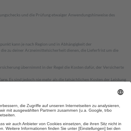
kungschecks und die Prüfung etwaiger Anwendungshinweise des
itpunkt kann je nach Region und in Abhängigkeit der
 zu deiner Arzneimittelsicherheit dienen, die Lieferfrist um die
ersicherung übernimmt in der Regel die Kosten dafür, der Versicherte
Euro.
Es sind jedoch nie mehr als die tatsächlichen Kosten der Leistung
e Zuzahlungen
an bei: