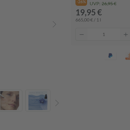
-26%
UVP:
26,95 €
19,95 €
665,00 € / 1 l