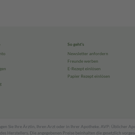
e
So geht's
nto
Newsletter anfordern
Freunde werben
gen
E-Rezept einlösen
Papier Rezept einlösen
g
gen Sie Ihre Ärztin, Ihren Arzt oder in Ihrer Apotheke. AVP: Üblicher A
s Herstellers. Die angegebenen Preise beinhalten die gesetzlich vorgesc