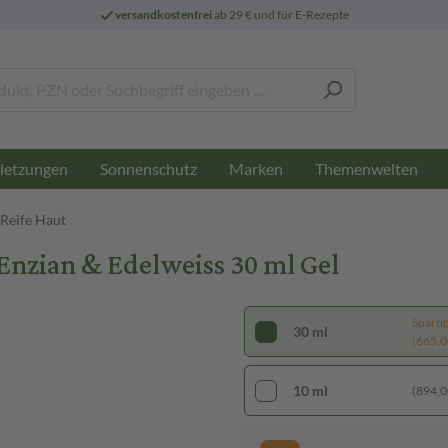
versandkostenfrei
ab 29 € und für E-Rezepte
letzungen
Sonnenschutz
Marken
Themenwelten
 Reife Haut
nzian & Edelweiss 30 ml Gel
Sparti
30 ml
(665,00
10 ml
(894,00