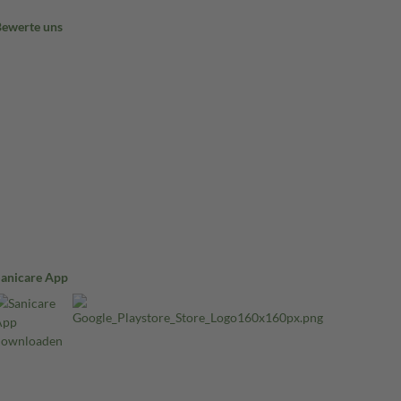
Bewerte uns
Sanicare App