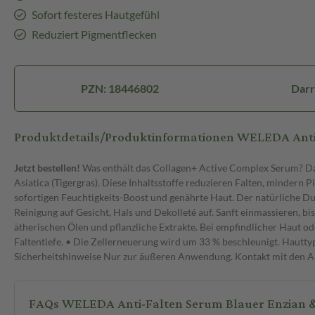
Sofort festeres Hautgefühl
Reduziert Pigmentflecken
PZN: 18446802
Darr
Produktdetails/Produktinformationen WELEDA Anti
Jetzt bestellen!
Was enthält das Collagen+ Active Complex Serum? Da
Asiatica (Tigergras). Diese Inhaltsstoffe reduzieren Falten, mindern
sofortigen Feuchtigkeits-Boost und genährte Haut. Der natürliche 
Reinigung auf Gesicht, Hals und Dekolleté auf. Sanft einmassieren, bi
ätherischen Ölen und pflanzliche Extrakte. Bei empfindlicher Haut o
Faltentiefe. • Die Zellerneuerung wird um 33 % beschleunigt. Hauttyp
Sicherheitshinweise Nur zur äußeren Anwendung. Kontakt mit den Au
FAQs WELEDA Anti-Falten Serum Blauer Enzian &