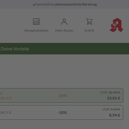
persönliche
pharmazeutische Beratung
Rezept einlösen
Mein Konto
0,00 €
Deine Vorteile
UVP:
26,95 €
pp
-26%
19,95 €
 € / 1 l)
UVP:
9,95 €
-10%
 € / 1 l)
8,94 €