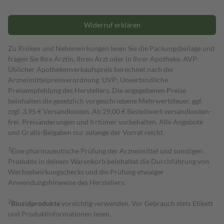
Widerruf erklären
Zu Risiken und Nebenwirkungen lesen Sie die Packungsbeilage und
fragen Sie Ihre Ärztin, Ihren Arzt oder in Ihrer Apotheke. AVP:
Üblicher Apothekenverkaufspreis berechnet nach der
Arzneimittelpreisverordnung. UVP: Unverbindliche
Preisempfehlung des Herstellers. Die angegebenen Preise
beinhalten die gesetzlich vorgeschriebene Mehrwertsteuer, ggf.
zzgl. 3,95 € Versandkosten. Ab 29,00 € Bestell­wert versand­kosten­
frei. Preisänderungen und Irrtümer vorbehalten. Alle Angebote
und Gratis-Beigaben nur solange der Vorrat reicht.
1
Eine pharmazeutische Prüfung der Arzneimittel und sonstigen
Produkte in deinem Warenkorb beinhaltet die Durchführung von
Wechselwirkungschecks und die Prüfung etwaiger
Anwendungshinweise des Herstellers.
2
Biozidprodukte
vorsichtig verwenden. Vor Gebrauch stets Etikett
und Produktinformationen lesen.