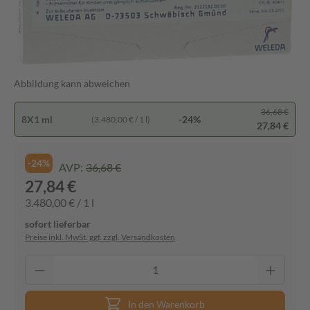
Abbildung kann abweichen
36,68 €
8X1 ml
-24%
(3.480,00 € / 1 l)
27,84 €
-24%
AVP:
36,68 €
27,84 €
3.480,00 € / 1 l
sofort lieferbar
Preise inkl. MwSt. ggf. zzgl. Versandkosten
In den Warenkorb