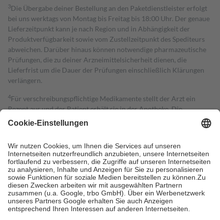
3
Die Übergabe deiner Bestellung an den Paketdienstleister erfolgt
bei uns werktags von Montag bis Freitag bis 18:00 Uhr. Der genaue
Lieferzeitpunkt kann je nach Region und in Abhängigkeit der
Produktverfügbarkeit sowie vom Zustellzeitpunkt des Spediteurs
abweichen. Darüber hinaus können notwendige pharmazeutische
Prüfungen, die zu deiner Arzneimittelsicherheit dienen, die
Lieferfrist um die Dauer der Prüfungen einschließlich Klärungen
verlängern.
4
Für verschreibungspflichtige Medikamente stellt der Arzt ein
Rezept aus und der Patient erhält sie in der Apotheke. Die
gesetzliche Krankenversicherung übernimmt in der Regel die
Kosten dafür, der Versicherte trägt einen Teil davon als Zuzahlung
mit.
Grundsätzlich leisten Mitglieder Zuzahlungen in Höhe von zehn
Prozent des Abgabepreises,
mindestens
jedoch
fünf Euro
und
höchstens zehn Euro.
Es sind jedoch nie mehr als die tatsächlichen
Kosten der Leistung zu entrichten.
Diese Regeln gelten grundsätzlich auch für Online-Apotheken.
Bei Heilmitteln und häuslicher Krankenpflege beträgt die
Zuzahlung zehn Prozent der Kosten sowie zehn Euro je