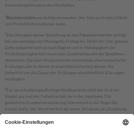
Anwendungshinweise des Herstellers.
2
Biozidprodukte
vorsichtig verwenden. Vor Gebrauch stets Etikett
und Produktinformationen lesen.
3
Die Übergabe deiner Bestellung an den Paketdienstleister erfolgt
bei uns werktags von Montag bis Freitag bis 18:00 Uhr. Der genaue
Lieferzeitpunkt kann je nach Region und in Abhängigkeit der
Produktverfügbarkeit sowie vom Zustellzeitpunkt des Spediteurs
abweichen. Darüber hinaus können notwendige pharmazeutische
Prüfungen, die zu deiner Arzneimittelsicherheit dienen, die
Lieferfrist um die Dauer der Prüfungen einschließlich Klärungen
verlängern.
4
Für verschreibungspflichtige Medikamente stellt der Arzt ein
Rezept aus und der Patient erhält sie in der Apotheke. Die
gesetzliche Krankenversicherung übernimmt in der Regel die
Kosten dafür, der Versicherte trägt einen Teil davon als Zuzahlung
mit.
Grundsätzlich leisten Mitglieder Zuzahlungen in Höhe von zehn
Prozent des Abgabepreises,
mindestens
jedoch
fünf Euro
und
höchstens zehn Euro.
Es sind jedoch nie mehr als die tatsächlichen