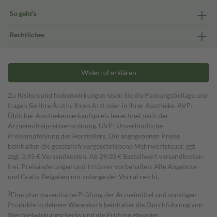
So geht's
Rechtliches
Widerruf erklären
Zu Risiken und Nebenwirkungen lesen Sie die Packungsbeilage und
fragen Sie Ihre Ärztin, Ihren Arzt oder in Ihrer Apotheke. AVP:
Üblicher Apothekenverkaufspreis berechnet nach der
Arzneimittelpreisverordnung. UVP: Unverbindliche
Preisempfehlung des Herstellers. Die angegebenen Preise
beinhalten die gesetzlich vorgeschriebene Mehrwertsteuer, ggf.
zzgl. 3,95 € Versandkosten. Ab 29,00 € Bestell­wert versand­kosten­
frei. Preisänderungen und Irrtümer vorbehalten. Alle Angebote
und Gratis-Beigaben nur solange der Vorrat reicht.
1
Eine pharmazeutische Prüfung der Arzneimittel und sonstigen
Produkte in deinem Warenkorb beinhaltet die Durchführung von
Wechselwirkungschecks und die Prüfung etwaiger