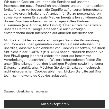
Kosten der Leistung zu entrichten.
Diese Regeln gelten grundsätzlich auch für Online-Apotheken.
Bei Heilmitteln und häuslicher Krankenpflege beträgt die
Zuzahlung zehn Prozent der Kosten sowie zehn Euro je
Verordnung.
Um das Engagement der Versicherten für ihre eigene Gesundheit zu
stärken und die besondere Stellung der Familie zu unterstützen,
fallen
keine Zuzahlungen
an bei:
• Kindern und Jugendlichen bis zum vollendeten 18. Lebensjahr
mit Ausnahme der Fahrkosten
• Untersuchungen zur Vorsorge und Früherkennung, die von der
GKV getragen werden
• empfohlenen Schutzimpfungen
• Harn- und Blutteststreifen
Wir nutzen Trusted Shops als unabhängigen Dienstleister für die
Einholung von Bewertungen. Trusted Shops hat Maßnahmen
getroffen, um sicherzustellen, dass es sich um echte Bewertungen
handelt. Mehr Informationen findest du hier:
https://help.etrusted.com/hc/de/articles/4419944605341