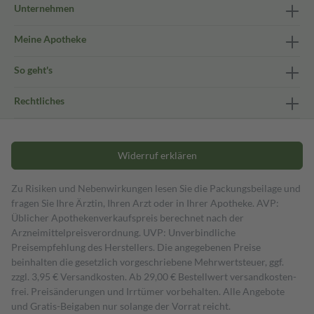
Unternehmen
Meine Apotheke
So geht's
Rechtliches
Widerruf erklären
Zu Risiken und Nebenwirkungen lesen Sie die Packungsbeilage und
fragen Sie Ihre Ärztin, Ihren Arzt oder in Ihrer Apotheke. AVP:
Üblicher Apothekenverkaufspreis berechnet nach der
Arzneimittelpreisverordnung. UVP: Unverbindliche
Preisempfehlung des Herstellers. Die angegebenen Preise
beinhalten die gesetzlich vorgeschriebene Mehrwertsteuer, ggf.
zzgl. 3,95 € Versandkosten. Ab 29,00 € Bestell­wert versand­kosten­
frei. Preisänderungen und Irrtümer vorbehalten. Alle Angebote
und Gratis-Beigaben nur solange der Vorrat reicht.