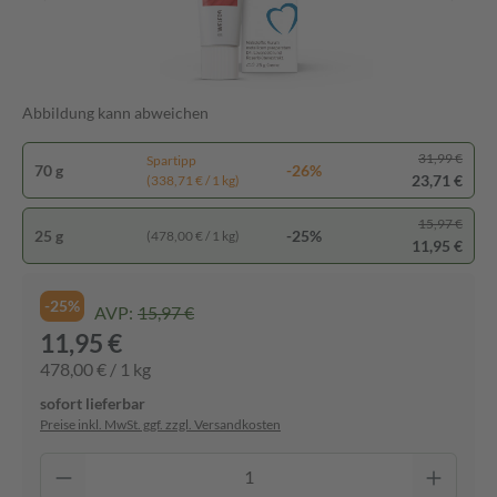
Abbildung kann abweichen
31,99 €
Spartipp
70 g
-26%
23,71 €
(338,71 € / 1 kg)
15,97 €
25 g
-25%
(478,00 € / 1 kg)
11,95 €
-25%
AVP:
15,97 €
11,95 €
478,00 € / 1 kg
sofort lieferbar
Preise inkl. MwSt. ggf. zzgl. Versandkosten