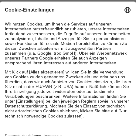
mit.
Grundsätzlich leisten Mitglieder Zuzahlungen in Höhe von zehn
Prozent des Abgabepreises,
mindestens
jedoch
fünf Euro
und
höchstens zehn Euro.
Es sind jedoch nie mehr als die tatsächlichen
Kosten der Leistung zu entrichten.
Diese Regeln gelten grundsätzlich auch für Online-Apotheken.
Bei Heilmitteln und häuslicher Krankenpflege beträgt die
Zuzahlung zehn Prozent der Kosten sowie zehn Euro je
Verordnung.
Um das Engagement der Versicherten für ihre eigene Gesundheit zu
stärken und die besondere Stellung der Familie zu unterstützen,
fallen
keine Zuzahlungen
an bei:
• Kindern und Jugendlichen bis zum vollendeten 18. Lebensjahr
mit Ausnahme der Fahrkosten
• Untersuchungen zur Vorsorge und Früherkennung, die von der
GKV getragen werden
• empfohlenen Schutzimpfungen
• Harn- und Blutteststreifen
Wir nutzen Trusted Shops als unabhängigen Dienstleister für die
Einholung von Bewertungen. Trusted Shops hat Maßnahmen
getroffen, um sicherzustellen, dass es sich um echte Bewertungen