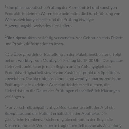
1
Eine pharmazeutische Prüfung der Arzneimittel und sonstigen
Produkte in deinem Warenkorb beinhaltet die Durchführung von
Wechselwirkungschecks und die Prüfung etwaiger
Anwendungshinweise des Herstellers.
2
Biozidprodukte
vorsichtig verwenden. Vor Gebrauch stets Etikett
und Produktinformationen lesen.
3
Die Übergabe deiner Bestellung an den Paketdienstleister erfolgt
bei uns werktags von Montag bis Freitag bis 18:00 Uhr. Der genaue
Lieferzeitpunkt kann je nach Region und in Abhängigkeit der
Produktverfügbarkeit sowie vom Zustellzeitpunkt des Spediteurs
abweichen. Darüber hinaus können notwendige pharmazeutische
Prüfungen, die zu deiner Arzneimittelsicherheit dienen, die
Lieferfrist um die Dauer der Prüfungen einschließlich Klärungen
verlängern.
4
Für verschreibungspflichtige Medikamente stellt der Arzt ein
Rezept aus und der Patient erhält sie in der Apotheke. Die
gesetzliche Krankenversicherung übernimmt in der Regel die
Kosten dafür, der Versicherte trägt einen Teil davon als Zuzahlung