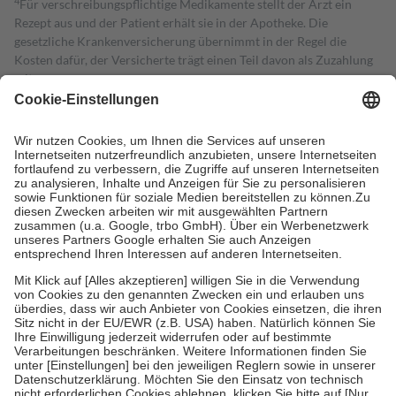
4
Für verschreibungspflichtige Medikamente stellt der Arzt ein
Rezept aus und der Patient erhält sie in der Apotheke. Die
gesetzliche Krankenversicherung übernimmt in der Regel die
Kosten dafür, der Versicherte trägt einen Teil davon als Zuzahlung
mit.
Grundsätzlich leisten Mitglieder Zuzahlungen in Höhe von zehn
Prozent des Abgabepreises,
mindestens
jedoch
fünf Euro
und
höchstens zehn Euro.
Es sind jedoch nie mehr als die tatsächlichen
Kosten der Leistung zu entrichten.
Diese Regeln gelten grundsätzlich auch für Online-Apotheken.
Bei Heilmitteln und häuslicher Krankenpflege beträgt die
Zuzahlung zehn Prozent der Kosten sowie zehn Euro je
Verordnung.
Um das Engagement der Versicherten für ihre eigene Gesundheit zu
stärken und die besondere Stellung der Familie zu unterstützen,
fallen
keine Zuzahlungen
an bei:
• Kindern und Jugendlichen bis zum vollendeten 18. Lebensjahr
mit Ausnahme der Fahrkosten
• Untersuchungen zur Vorsorge und Früherkennung, die von der
GKV getragen werden
• empfohlenen Schutzimpfungen
• Harn- und Blutteststreifen