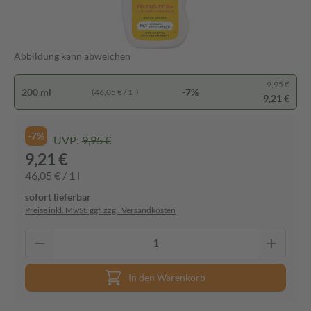
Abbildung kann abweichen
9,95 €
200 ml
-7%
(46,05 € / 1 l)
9,21 €
-7%
UVP:
9,95 €
9,21 €
46,05 € / 1 l
sofort lieferbar
Preise inkl. MwSt. ggf. zzgl. Versandkosten
In den Warenkorb