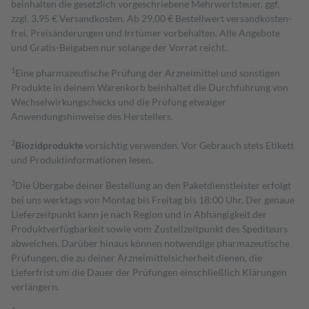
beinhalten die gesetzlich vorgeschriebene Mehrwertsteuer, ggf.
zzgl. 3,95 € Versandkosten. Ab 29,00 € Bestell­wert versand­kosten­
frei. Preisänderungen und Irrtümer vorbehalten. Alle Angebote
und Gratis-Beigaben nur solange der Vorrat reicht.
1
Eine pharmazeutische Prüfung der Arzneimittel und sonstigen
Produkte in deinem Warenkorb beinhaltet die Durchführung von
Wechselwirkungschecks und die Prüfung etwaiger
Anwendungshinweise des Herstellers.
2
Biozidprodukte
vorsichtig verwenden. Vor Gebrauch stets Etikett
und Produktinformationen lesen.
3
Die Übergabe deiner Bestellung an den Paketdienstleister erfolgt
bei uns werktags von Montag bis Freitag bis 18:00 Uhr. Der genaue
Lieferzeitpunkt kann je nach Region und in Abhängigkeit der
Produktverfügbarkeit sowie vom Zustellzeitpunkt des Spediteurs
abweichen. Darüber hinaus können notwendige pharmazeutische
Prüfungen, die zu deiner Arzneimittelsicherheit dienen, die
Lieferfrist um die Dauer der Prüfungen einschließlich Klärungen
verlängern.