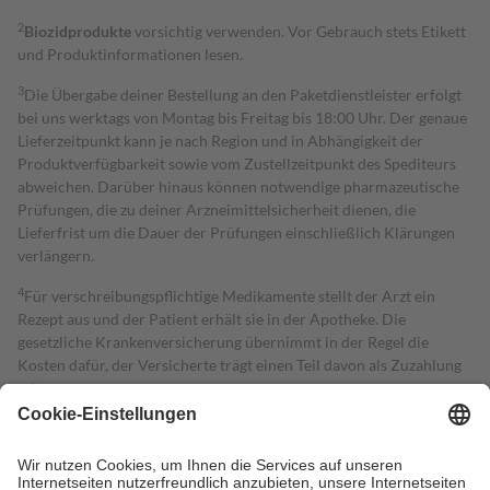
2
Biozidprodukte
vorsichtig verwenden. Vor Gebrauch stets Etikett
und Produktinformationen lesen.
3
Die Übergabe deiner Bestellung an den Paketdienstleister erfolgt
bei uns werktags von Montag bis Freitag bis 18:00 Uhr. Der genaue
Lieferzeitpunkt kann je nach Region und in Abhängigkeit der
Produktverfügbarkeit sowie vom Zustellzeitpunkt des Spediteurs
abweichen. Darüber hinaus können notwendige pharmazeutische
Prüfungen, die zu deiner Arzneimittelsicherheit dienen, die
Lieferfrist um die Dauer der Prüfungen einschließlich Klärungen
verlängern.
4
Für verschreibungspflichtige Medikamente stellt der Arzt ein
Rezept aus und der Patient erhält sie in der Apotheke. Die
gesetzliche Krankenversicherung übernimmt in der Regel die
Kosten dafür, der Versicherte trägt einen Teil davon als Zuzahlung
mit.
Grundsätzlich leisten Mitglieder Zuzahlungen in Höhe von zehn
Prozent des Abgabepreises,
mindestens
jedoch
fünf Euro
und
höchstens zehn Euro.
Es sind jedoch nie mehr als die tatsächlichen
Kosten der Leistung zu entrichten.