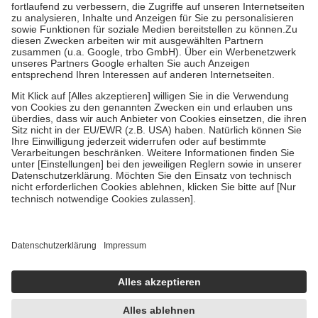
Diese Regeln gelten grundsätzlich auch für Online-Apotheken.
Bei Heilmitteln und häuslicher Krankenpflege beträgt die
Zuzahlung zehn Prozent der Kosten sowie zehn Euro je
Verordnung.
Um das Engagement der Versicherten für ihre eigene Gesundheit zu
stärken und die besondere Stellung der Familie zu unterstützen,
fallen
keine Zuzahlungen
an bei:
• Kindern und Jugendlichen bis zum vollendeten 18. Lebensjahr
mit Ausnahme der Fahrkosten
• Untersuchungen zur Vorsorge und Früherkennung, die von der
GKV getragen werden
• empfohlenen Schutzimpfungen
• Harn- und Blutteststreifen
Wir nutzen Trusted Shops als unabhängigen Dienstleister für die
Einholung von Bewertungen. Trusted Shops hat Maßnahmen
getroffen, um sicherzustellen, dass es sich um echte Bewertungen
handelt. Mehr Informationen findest du hier:
https://help.etrusted.com/hc/de/articles/4419944605341
Einige Bilder und Inhalte wurden unter Zuhilfenahme künstlicher
Intelligenz erstellt.