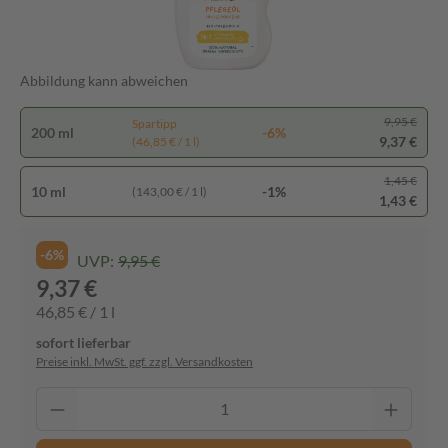
Abbildung kann abweichen
9,95 €
Spartipp
200 ml
-6%
9,37 €
(46,85 € / 1 l)
1,45 €
10 ml
-1%
(143,00 € / 1 l)
1,43 €
-6%
UVP:
9,95 €
9,37 €
46,85 € / 1 l
sofort lieferbar
Preise inkl. MwSt. ggf. zzgl. Versandkosten