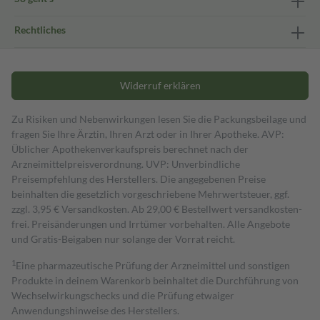
Rechtliches
Widerruf erklären
Zu Risiken und Nebenwirkungen lesen Sie die Packungsbeilage und
fragen Sie Ihre Ärztin, Ihren Arzt oder in Ihrer Apotheke. AVP:
Üblicher Apothekenverkaufspreis berechnet nach der
Arzneimittelpreisverordnung. UVP: Unverbindliche
Preisempfehlung des Herstellers. Die angegebenen Preise
beinhalten die gesetzlich vorgeschriebene Mehrwertsteuer, ggf.
zzgl. 3,95 € Versandkosten. Ab 29,00 € Bestell­wert versand­kosten­
frei. Preisänderungen und Irrtümer vorbehalten. Alle Angebote
und Gratis-Beigaben nur solange der Vorrat reicht.
1
Eine pharmazeutische Prüfung der Arzneimittel und sonstigen
Produkte in deinem Warenkorb beinhaltet die Durchführung von
Wechselwirkungschecks und die Prüfung etwaiger
Anwendungshinweise des Herstellers.