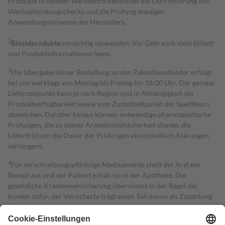
Produkte in deinem Warenkorb beinhaltet die Durchführung von
Wechselwirkungschecks und die Prüfung etwaiger
Anwendungshinweise des Herstellers.
2
Biozidprodukte
vorsichtig verwenden. Vor Gebrauch stets Etikett
und Produktinformationen lesen.
3
Die Übergabe deiner Bestellung an den Paketdienstleister erfolgt
bei uns werktags von Montag bis Freitag bis 18:00 Uhr. Der genaue
Lieferzeitpunkt kann je nach Region und in Abhängigkeit der
Produktverfügbarkeit sowie vom Zustellzeitpunkt des Spediteurs
abweichen. Darüber hinaus können notwendige pharmazeutische
Prüfungen, die zu deiner Arzneimittelsicherheit dienen, die
Lieferfrist um die Dauer der Prüfungen einschließlich Klärungen
verlängern.
4
Für verschreibungspflichtige Medikamente stellt der Arzt ein
Rezept aus und der Patient erhält sie in der Apotheke. Die
gesetzliche Krankenversicherung übernimmt in der Regel die
Kosten dafür, der Versicherte trägt einen Teil davon als Zuzahlung
mit.
Grundsätzlich leisten Mitglieder Zuzahlungen in Höhe von zehn