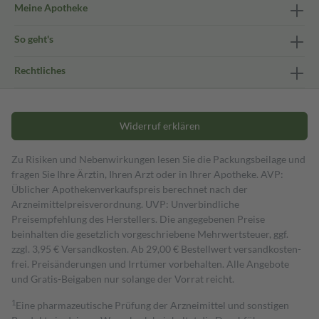
Meine Apotheke
So geht's
Rechtliches
Widerruf erklären
Zu Risiken und Nebenwirkungen lesen Sie die Packungsbeilage und
fragen Sie Ihre Ärztin, Ihren Arzt oder in Ihrer Apotheke. AVP:
Üblicher Apothekenverkaufspreis berechnet nach der
Arzneimittelpreisverordnung. UVP: Unverbindliche
Preisempfehlung des Herstellers. Die angegebenen Preise
beinhalten die gesetzlich vorgeschriebene Mehrwertsteuer, ggf.
zzgl. 3,95 € Versandkosten. Ab 29,00 € Bestell­wert versand­kosten­
frei. Preisänderungen und Irrtümer vorbehalten. Alle Angebote
und Gratis-Beigaben nur solange der Vorrat reicht.
1
Eine pharmazeutische Prüfung der Arzneimittel und sonstigen