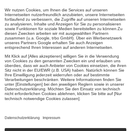
Prozent des Abgabepreises,
mindestens
jedoch
fünf Euro
und
höchstens zehn Euro.
Es sind jedoch nie mehr als die tatsächlichen
Kosten der Leistung zu entrichten.
Diese Regeln gelten grundsätzlich auch für Online-Apotheken.
Bei Heilmitteln und häuslicher Krankenpflege beträgt die
Zuzahlung zehn Prozent der Kosten sowie zehn Euro je
Verordnung.
Um das Engagement der Versicherten für ihre eigene Gesundheit zu
stärken und die besondere Stellung der Familie zu unterstützen,
fallen
keine Zuzahlungen
an bei:
• Kindern und Jugendlichen bis zum vollendeten 18. Lebensjahr
mit Ausnahme der Fahrkosten
• Untersuchungen zur Vorsorge und Früherkennung, die von der
GKV getragen werden
• empfohlenen Schutzimpfungen
• Harn- und Blutteststreifen
Wir nutzen Trusted Shops als unabhängigen Dienstleister für die
Einholung von Bewertungen. Trusted Shops hat Maßnahmen
getroffen, um sicherzustellen, dass es sich um echte Bewertungen
handelt. Mehr Informationen findest du hier:
https://help.etrusted.com/hc/de/articles/4419944605341